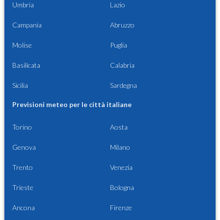
Umbria
Lazio
Campania
Abruzzo
Molise
Puglia
Basilicata
Calabria
Sicilia
Sardegna
Previsioni meteo per le città italiane
Torino
Aosta
Genova
Milano
Trento
Venezia
Trieste
Bologna
Ancona
Firenze