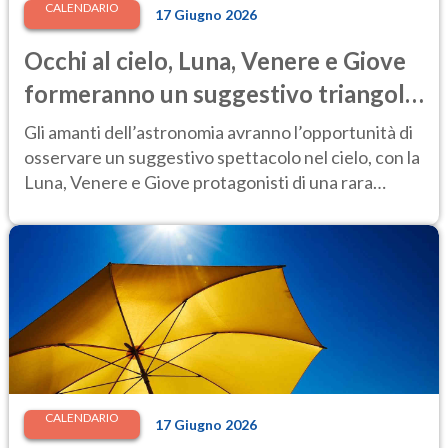
CALENDARIO
17 Giugno 2026
Occhi al cielo, Luna, Venere e Giove
formeranno un suggestivo triangolo
luminoso: ecco quando
Gli amanti dell’astronomia avranno l’opportunità di
osservare un suggestivo spettacolo nel cielo, con la
Luna, Venere e Giove protagonisti di una rara
configurazione celeste.
CALENDARIO
17 Giugno 2026