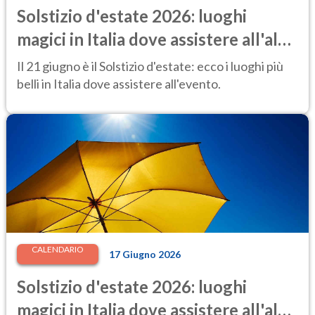
Solstizio d'estate 2026: luoghi
magici in Italia dove assistere all'alba
più speciale dell'anno
Il 21 giugno è il Solstizio d'estate: ecco i luoghi più
belli in Italia dove assistere all'evento.
CALENDARIO
17 Giugno 2026
Solstizio d'estate 2026: luoghi
magici in Italia dove assistere all'alba