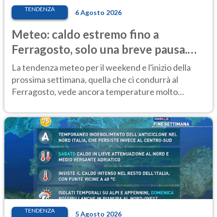
TENDENZA
6 Agosto 2026
Meteo: caldo estremo fino a
Ferragosto, solo una breve pausa.
Ecco dove
La tendenza meteo per il weekend e l'inizio della
prossima settimana, quella che ci condurrà al
Ferragosto, vede ancora temperature molto
elevate
TENDENZA
5 Agosto 2026