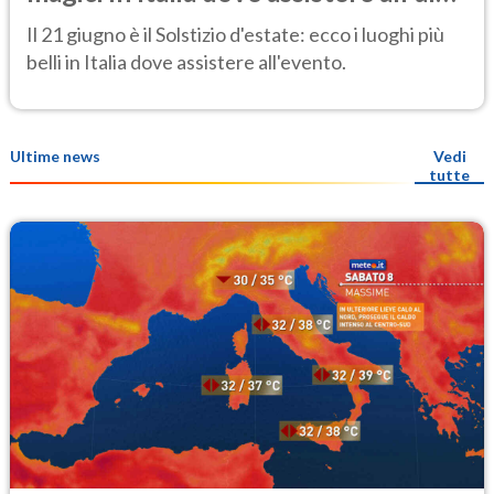
più speciale dell'anno
Il 21 giugno è il Solstizio d'estate: ecco i luoghi più
belli in Italia dove assistere all'evento.
Ultime news
Vedi
tutte