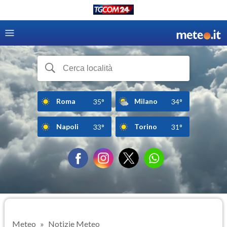
Roma
Milano
35°
34°
Napoli
Torino
33°
31°
Meteo
Notizie Meteo