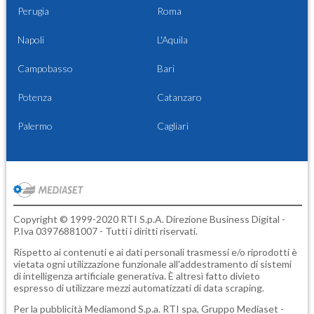
Perugia
Roma
Napoli
L'Aquila
Campobasso
Bari
Potenza
Catanzaro
Palermo
Cagliari
Copyright © 1999-2020 RTI S.p.A. Direzione Business Digital -
P.Iva 03976881007 - Tutti i diritti riservati.
Rispetto ai contenuti e ai dati personali trasmessi e/o riprodotti è
vietata ogni utilizzazione funzionale all'addestramento di sistemi
di intelligenza artificiale generativa. È altresì fatto divieto
espresso di utilizzare mezzi automatizzati di data scraping.
Per la pubblicità
Mediamond S.p.a.
RTI spa, Gruppo Mediaset -