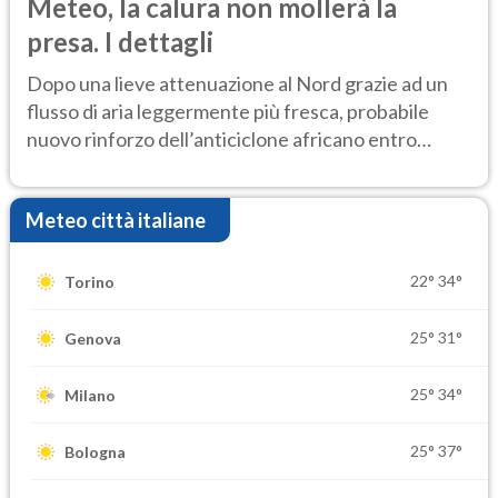
Meteo, la calura non mollerà la
presa. I dettagli
Dopo una lieve attenuazione al Nord grazie ad un
flusso di aria leggermente più fresca, probabile
nuovo rinforzo dell’anticiclone africano entro
Ferragosto
Meteo città italiane
22°
34°
Torino
25°
31°
Genova
25°
34°
Milano
25°
37°
Bologna