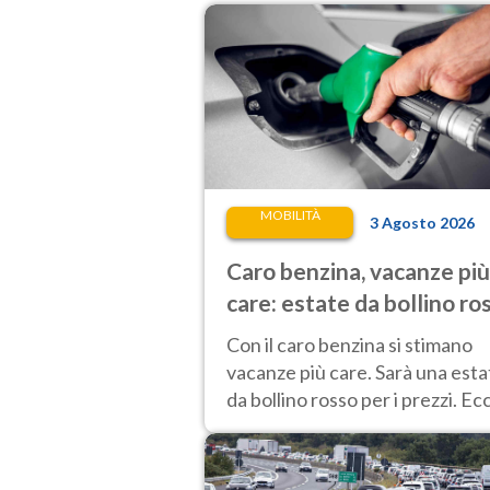
MOBILITÀ
3 Agosto 2026
Caro benzina, vacanze più
care: estate da bollino ro
per i prezzi
Con il caro benzina si stimano
vacanze più care. Sarà una esta
da bollino rosso per i prezzi. Ec
l'analisi sulle varie tratte e gli
aumenti.