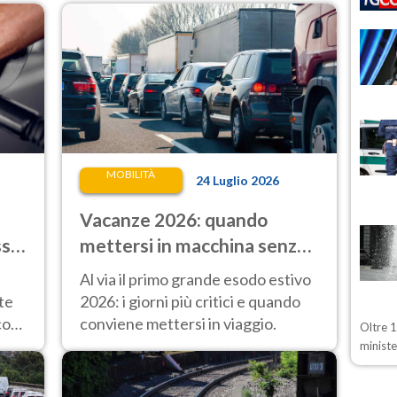
MOBILITÀ
24 Luglio 2026
Vacanze 2026: quando
sso
mettersi in macchina senza
trovare code nel primo
Al via il primo grande esodo estivo
lungo esodo estivo
te
2026: i giorni più critici e quando
co
conviene mettersi in viaggio.
Oltre 
minist