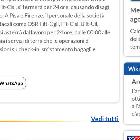
it-Cisl, si fermerà per 24 ore, causando disagi
Met
vo. A Pisa e Firenze, il personale della società
ago
cali come OSR Filt-Cgil, Fit-Cisl, Uilt-Uil,
ai 
Cal
 asterrà dal lavoro per 24 ore, dalle 00:00 alle
dell
a i servizi di terra che le operazioni di
temp
ssioni su check-in, smistamento bagagli e
inte
tre
Wik
Ar
WhatsApp
L'a
ott
all
d'ac
Vedi tutti