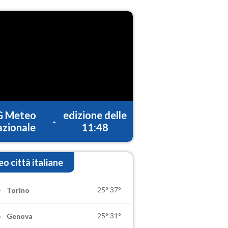
G Meteo
edizione delle
-
zionale
11:48
o città italiane
25°
37°
Torino
25°
31°
Genova