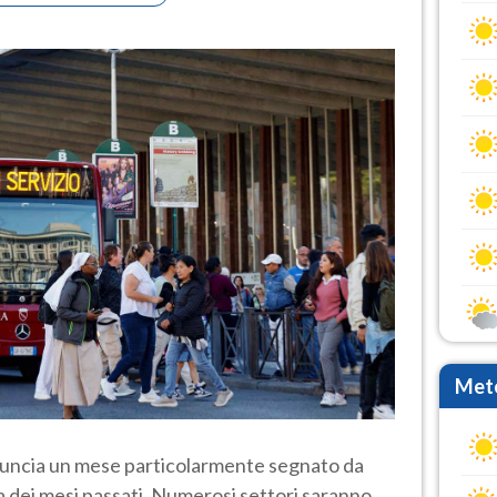
Mete
uncia un mese particolarmente segnato da
 dei mesi passati. Numerosi settori saranno