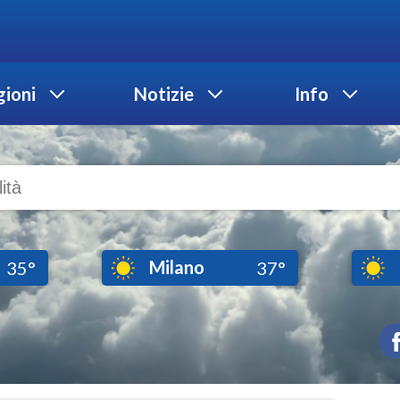
ioni
Notizie
Info
Milano
35°
37°