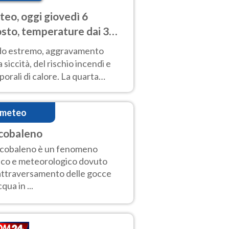
eo, oggi giovedì 6
sto, temperature dai 33
40 gradi
do estremo, aggravamento
a siccità, del rischio incendi e
orali di calore. La quarta
nsa ondata di calore non dà
gua e durerà fino Ferragosto
imeteo
cobaleno
rcobaleno è un fenomeno
ico e meteorologico dovuto
'attraversamento delle gocce
qua in ...