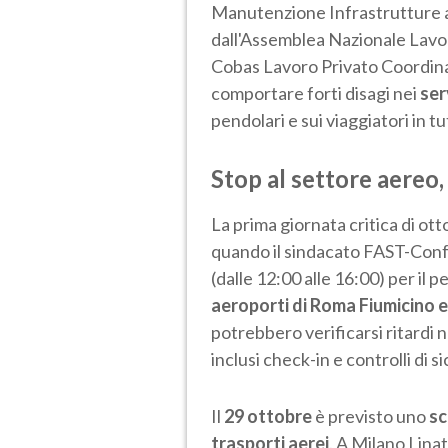
Manutenzione Infrastrutture a l
dall'Assemblea Nazionale Lavo
Cobas Lavoro Privato Coordina
comportare forti disagi nei
ser
pendolari e sui viaggiatori in tut
Stop al settore aereo
La prima giornata critica di ott
quando il sindacato FAST-Conf
(dalle 12:00 alle 16:00) per il
aeroporti di Roma Fiumicino 
potrebbero verificarsi ritardi n
inclusi check-in e controlli di s
Il
29 ottobre
è previsto uno
sc
trasporti aerei
. A Milano Linat