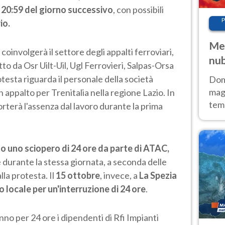
e 20:59 del giorno successivo
, con possibili
P
io.
Met
 coinvolgerà il settore degli appalti ferroviari,
nub
to da Osr Uilt-Uil, Ugl Ferrovieri, Salpas-Orsa
Sud
testa riguarda il personale della società
Doma
magg
 appalto per Trenitalia nella regione Lazio. In
temp
rterà l'assenza dal lavoro durante la prima
sem
prev
to uno sciopero di 24 ore da parte di ATAC,
e durante la stessa giornata, a seconda delle
lla protesta. Il
15 ottobre
, invece, a
La Spezia
 locale per un'interruzione di 24 ore
.
no per 24 ore i dipendenti di Rfi Impianti