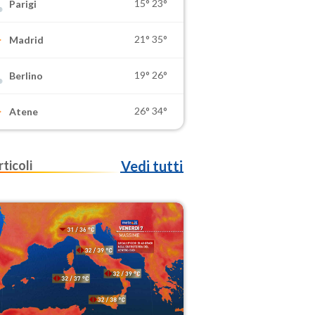
15°
23°
Parigi
21°
35°
Madrid
19°
26°
Berlino
26°
34°
Atene
rticoli
Vedi tutti