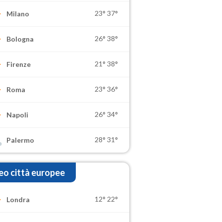
23°
37°
Milano
26°
38°
Bologna
21°
38°
Firenze
23°
36°
Roma
26°
34°
Napoli
28°
31°
Palermo
o città europee
12°
22°
Londra