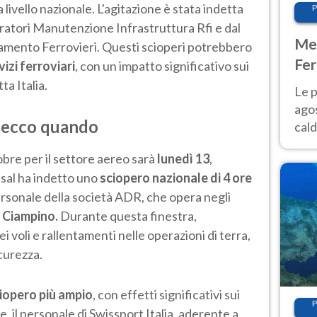
ivello nazionale. L'agitazione è stata indetta
P
ratori Manutenzione Infrastruttura Rfi e dal
Met
mento Ferrovieri. Questi scioperi potrebbero
Fer
vizi ferroviari
, con un impatto significativo sui
Nor
ta Italia.
Le p
agos
, ecco quando
cald
all'
obre per il settore aereo sarà
lunedì 13
,
Nor
sal ha indetto uno
sciopero nazionale di 4 ore
 personale della società ADR, che opera negli
e Ciampino.
Durante questa finestra,
ei voli e rallentamenti nelle operazioni di terra,
icurezza.
iopero più ampio
, con effetti significativi sui
P
e, il personale di Swissport Italia, aderente a