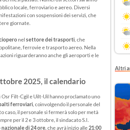
ubblico locale, ferroviario e aereo. Diversi
ifestazioni con sospensioni dei servizi, che
tere giornate.
sciopero
nel
settore dei trasporti
, che
olitane, ferrovie e trasporto aereo. Nella
azioni riguarderanno anche gli aeroporti e le
Altri a
ttobre 2025, il calendario
ti Osr Filt-Cgil e Uilt-Uil hanno proclamato uno
alti ferroviari
, coinvolgendo il personale del
o caso, il personale si fermerà solo per metà
mpre per il 2 e 3 ottobre, il sindacato S.I.
 nazionale di 24 ore
, che avrà inizio alle
21:00