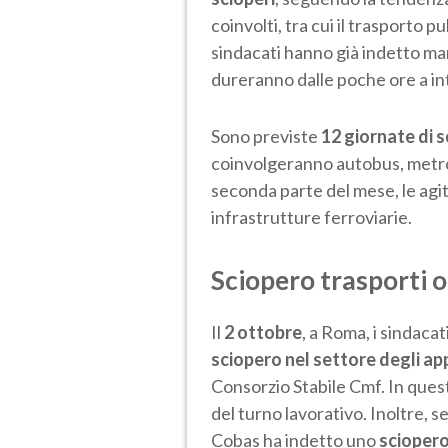
coinvolti, tra cui il trasporto p
sindacati hanno già indetto man
dureranno dalle poche ore a in
Sono previste
12 giornate di 
coinvolgeranno autobus, metrop
seconda parte del mese, le agit
infrastrutture ferroviarie.
Sciopero trasporti o
Il
2 ottobre
, a Roma, i sindaca
sciopero nel settore degli app
Consorzio Stabile Cmf. In quest
del turno lavorativo. Inoltre, se
Cobas ha indetto uno
sciopero