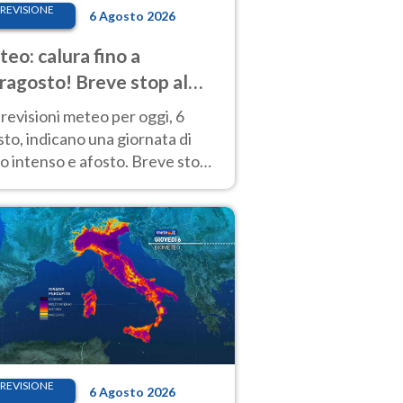
REVISIONE
6 Agosto 2026
eo: calura fino a
ragosto! Breve stop al
d tra 7 e 9 agosto
revisioni meteo per oggi, 6
to, indicano una giornata di
o intenso e afosto. Breve stop
Anticiclone solo sulle regioni del
d.
REVISIONE
6 Agosto 2026