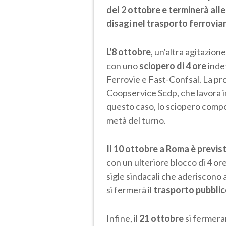
del 2 ottobre e terminerà all
disagi nel trasporto ferroviar
L'8 ottobre
, un'altra agitazione
con uno
sciopero di 4 ore
indet
Ferrovie e Fast-Confsal. La pro
Coopservice Scdp, che lavora in
questo caso, lo sciopero compo
metà del turno.
Il 10 ottobre a Roma è previs
con un ulteriore blocco di 4 or
sigle sindacali che aderiscono a
si fermerà il
trasporto pubblico
Infine, il
21 ottobre
si fermeran