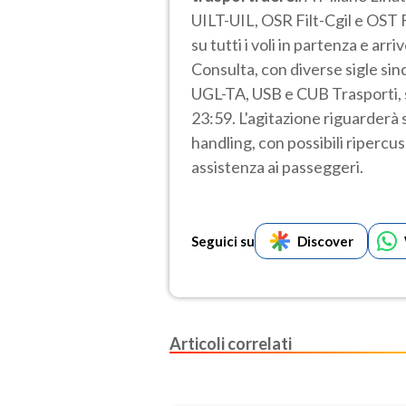
UILT-UIL, OSR Filt-Cgil e OST F
su tutti i voli in partenza e arri
Consulta, con diverse sigle sinda
UGL-TA, USB e CUB Trasporti, si
23:59. L'agitazione riguarderà si
handling, con possibili ripercu
assistenza ai passeggeri.
Seguici su
Discover
Articoli correlati