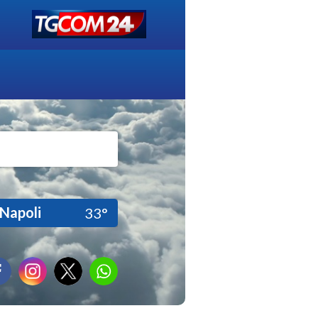
Napoli
33°