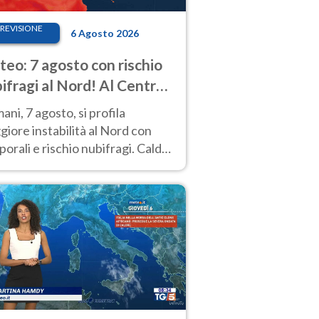
REVISIONE
6 Agosto 2026
eo: 7 agosto con rischio
ifragi al Nord! Al Centro-
 caldo estremo
ni, 7 agosto, si profila
iore instabilità al Nord con
orali e rischio nubifragi. Caldo
pre estremo al Centro-Sud. Le
isioni.