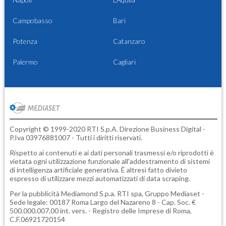
Campobasso
Bari
Potenza
Catanzaro
Palermo
Cagliari
Copyright © 1999-2020 RTI S.p.A. Direzione Business Digital -
P.Iva 03976881007 - Tutti i diritti riservati.
Rispetto ai contenuti e ai dati personali trasmessi e/o riprodotti è
vietata ogni utilizzazione funzionale all'addestramento di sistemi
di intelligenza artificiale generativa. È altresì fatto divieto
espresso di utilizzare mezzi automatizzati di data scraping.
Per la pubblicità
Mediamond S.p.a.
RTI spa, Gruppo Mediaset -
Sede legale: 00187 Roma Largo del Nazareno 8 - Cap. Soc. €
500.000.007,00 int. vers. - Registro delle Imprese di Roma,
C.F.06921720154