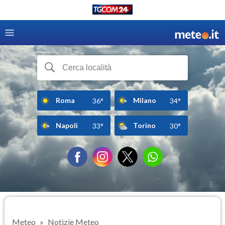
Roma
Milano
36°
34°
Napoli
Torino
33°
30°
Meteo
Notizie Meteo