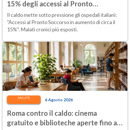
15% degli accessi al Pronto
Soccorso"
Il caldo mette sotto pressione gli ospedali italiani:
"Accessi al Pronto Soccorso in aumento di circa il
15%". Malati cronici più esposti.
SALUTE
6 Agosto 2026
Roma contro il caldo: cinema
gratuito e biblioteche aperte fino al