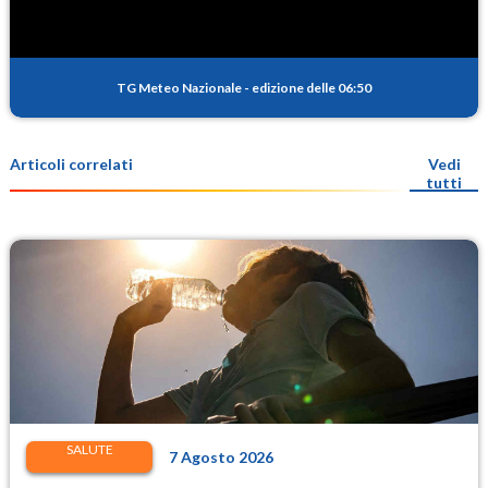
TG Meteo Nazionale
-
edizione delle 06:50
Articoli correlati
Vedi
tutti
SALUTE
7 Agosto 2026