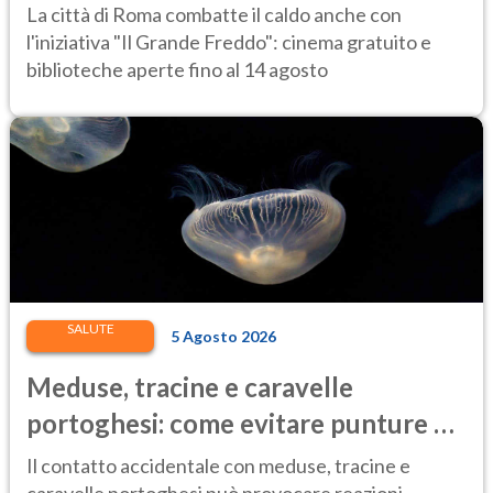
14 agosto
La città di Roma combatte il caldo anche con
l'iniziativa "Il Grande Freddo": cinema gratuito e
biblioteche aperte fino al 14 agosto
SALUTE
5 Agosto 2026
Meduse, tracine e caravelle
portoghesi: come evitare punture e
cosa fare in caso di contatto
Il contatto accidentale con meduse, tracine e