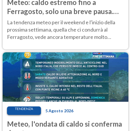
Meteo: caldo estremo fino a
Ferragosto, solo una breve pausa.
Ecco dove
La tendenza meteo per il weekend e l'inizio della
prossima settimana, quella che ci condurrà al
Ferragosto, vede ancora temperature molto
elevate
TENDENZA
5 Agosto 2026
Meteo, l'ondata di caldo si conferma