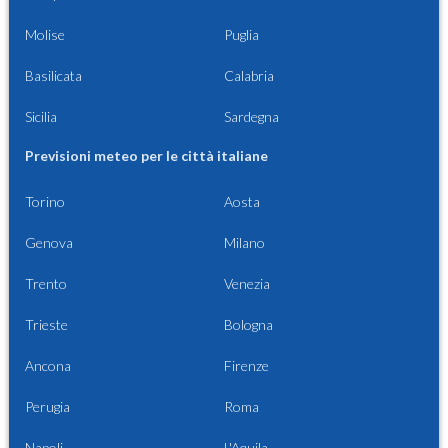
Molise
Puglia
Basilicata
Calabria
Sicilia
Sardegna
Previsioni meteo per le città italiane
Torino
Aosta
Genova
Milano
Trento
Venezia
Trieste
Bologna
Ancona
Firenze
Perugia
Roma
Napoli
L'Aquila