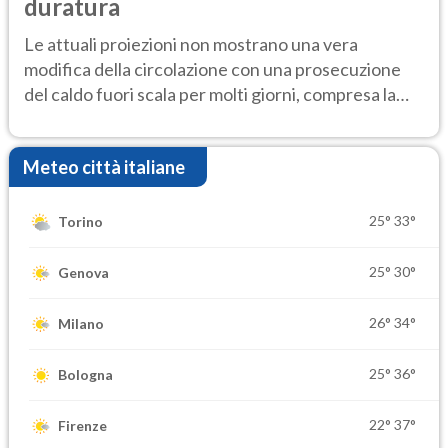
duratura
Le attuali proiezioni non mostrano una vera
modifica della circolazione con una prosecuzione
del caldo fuori scala per molti giorni, compresa la
settimana di Ferragosto
Meteo città italiane
25°
33°
Torino
25°
30°
Genova
26°
34°
Milano
25°
36°
Bologna
22°
37°
Firenze