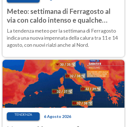
Meteo: settimana di Ferragosto al
via con caldo intenso e qualche
temporale
La tendenza meteo per la settimana di Ferragosto
indica una nuova impennata della calura tra 11 e 14
agosto, con nuovi rialzi anche al Nord.
TENDENZA
6 Agosto 2026