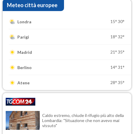
Meteo città europee
15°
30°
Londra
18°
32°
Parigi
21°
35°
Madrid
14°
31°
Berlino
28°
35°
Atene
Caldo estremo, chiude il rifugio più alto della
Lombardia: "Situazione che non avevo mai
vissuto"