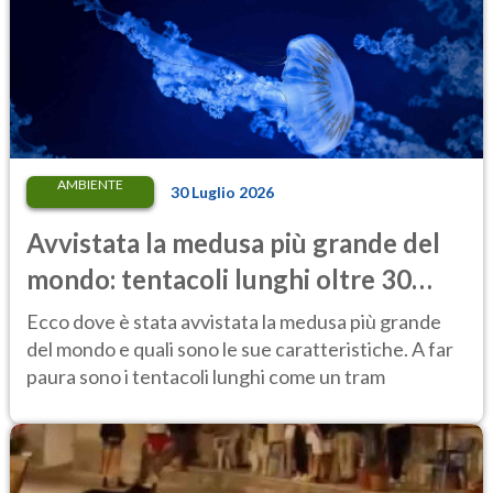
AMBIENTE
30 Luglio 2026
Avvistata la medusa più grande del
mondo: tentacoli lunghi oltre 30
metri, più di un tram cittadino
Ecco dove è stata avvistata la medusa più grande
del mondo e quali sono le sue caratteristiche. A far
paura sono i tentacoli lunghi come un tram