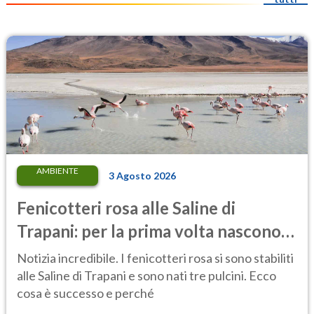
AMBIENTE
3 Agosto 2026
Fenicotteri rosa alle Saline di
Trapani: per la prima volta nascono
tre pulcini nella riserva
Notizia incredibile. I fenicotteri rosa si sono stabiliti
alle Saline di Trapani e sono nati tre pulcini. Ecco
cosa è successo e perché