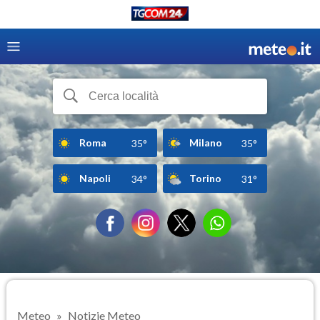
Roma
Milano
35°
35°
Napoli
Torino
34°
31°
Meteo
Notizie Meteo