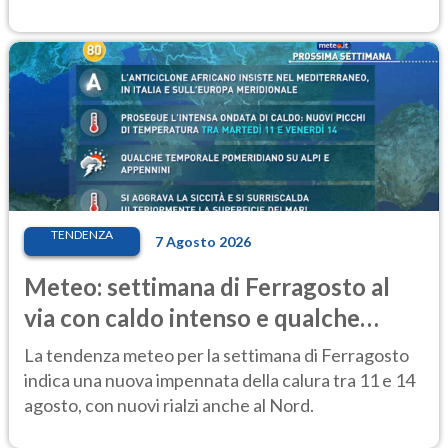
TENDENZA
7 Agosto 2026
Meteo: settimana di Ferragosto al
via con caldo intenso e qualche
temporale
La tendenza meteo per la settimana di Ferragosto
indica una nuova impennata della calura tra 11 e 14
agosto, con nuovi rialzi anche al Nord.