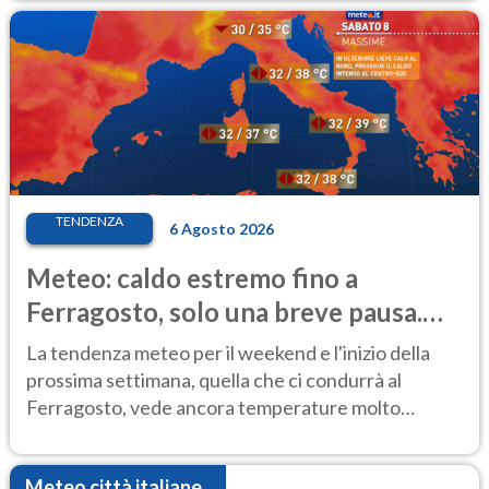
TENDENZA
6 Agosto 2026
Meteo: caldo estremo fino a
Ferragosto, solo una breve pausa.
Ecco dove
La tendenza meteo per il weekend e l'inizio della
prossima settimana, quella che ci condurrà al
Ferragosto, vede ancora temperature molto
elevate
Meteo città italiane