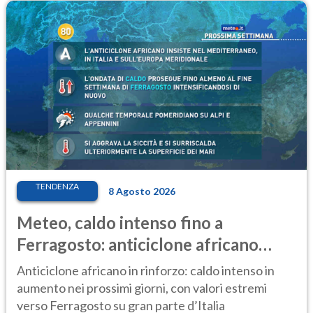
TENDENZA
8 Agosto 2026
Meteo, caldo intenso fino a
Ferragosto: anticiclone africano
ancora protagonista
Anticiclone africano in rinforzo: caldo intenso in
aumento nei prossimi giorni, con valori estremi
verso Ferragosto su gran parte d’Italia