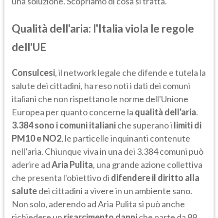
una soluzione. Scopriamo di cosa si tratta.
Qualità dell'aria: l'Italia viola le regole
dell'UE
Consulcesi
, il network legale che difende e tutela la
salute dei cittadini, ha reso noti i dati dei comuni
italiani che non rispettano le norme dell'Unione
Europea per quanto concerne la
qualità dell'aria
.
3.384 sono i comuni
italiani
che superano i
limiti di
PM10 e NO2
, le particelle inquinanti contenute
nell’aria. Chiunque viva in una dei 3.384 comuni può
aderire ad
Aria Pulita
, una grande azione collettiva
che presenta l'obiettivo di
difendere il diritto alla
salute
dei cittadini a vivere in un ambiente sano.
Non solo, aderendo ad Aria Pulita si può anche
richiedere un
risarcimento
danni
che parte da 99