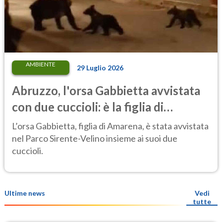
AMBIENTE
29 Luglio 2026
Abruzzo, l'orsa Gabbietta avvistata
con due cuccioli: è la figlia di
Amarena
L’orsa Gabbietta, figlia di Amarena, è stata avvistata
nel Parco Sirente-Velino insieme ai suoi due
cuccioli.
Ultime news
Vedi
tutte