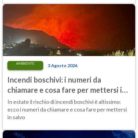
AMBIENTE
3 Agosto 2026
Incendi boschivi: i numeri da
chiamare e cosa fare per mettersi in
salvo
In estate il rischio di incendi boschivi è altissimo:
ecco i numeri da chiamare e cosa fare per mettersi
in salvo