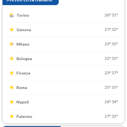
26°
31°
Torino
27°
32°
Genova
23°
35°
Milano
22°
35°
Bologna
23°
37°
Firenze
25°
35°
Roma
26°
34°
Napoli
27°
32°
Palermo