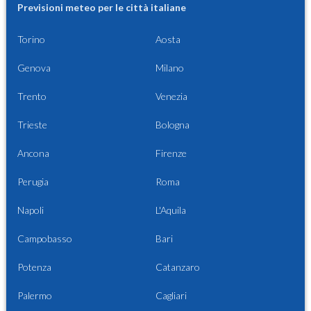
Previsioni meteo per le città italiane
Torino
Aosta
Genova
Milano
Trento
Venezia
Trieste
Bologna
Ancona
Firenze
Perugia
Roma
Napoli
L'Aquila
Campobasso
Bari
Potenza
Catanzaro
Palermo
Cagliari