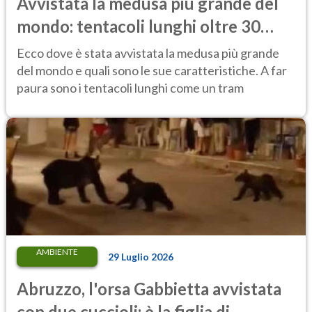
Avvistata la medusa più grande del
mondo: tentacoli lunghi oltre 30
metri, più di un tram cittadino
Ecco dove è stata avvistata la medusa più grande
del mondo e quali sono le sue caratteristiche. A far
paura sono i tentacoli lunghi come un tram
AMBIENTE
29 Luglio 2026
Abruzzo, l'orsa Gabbietta avvistata
con due cuccioli: è la figlia di