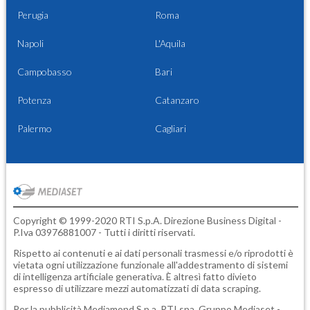
Perugia
Roma
Napoli
L'Aquila
Campobasso
Bari
Potenza
Catanzaro
Palermo
Cagliari
Copyright © 1999-2020 RTI S.p.A. Direzione Business Digital -
P.Iva 03976881007 - Tutti i diritti riservati.
Rispetto ai contenuti e ai dati personali trasmessi e/o riprodotti è
vietata ogni utilizzazione funzionale all'addestramento di sistemi
di intelligenza artificiale generativa. È altresì fatto divieto
espresso di utilizzare mezzi automatizzati di data scraping.
Per la pubblicità
Mediamond S.p.a.
RTI spa, Gruppo Mediaset -