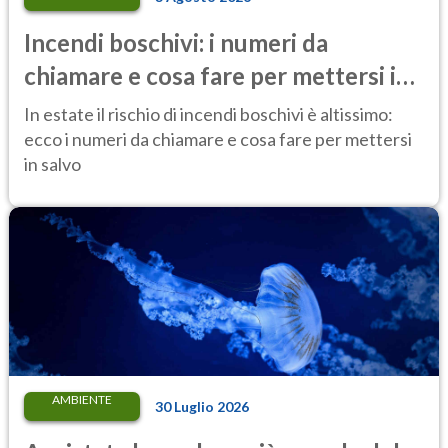
Incendi boschivi: i numeri da
chiamare e cosa fare per mettersi in
salvo
In estate il rischio di incendi boschivi è altissimo:
ecco i numeri da chiamare e cosa fare per mettersi
in salvo
AMBIENTE
30 Luglio 2026