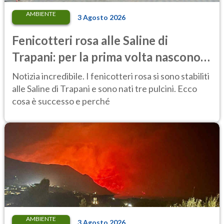
AMBIENTE
3 Agosto 2026
Fenicotteri rosa alle Saline di
Trapani: per la prima volta nascono
tre pulcini nella riserva
Notizia incredibile. I fenicotteri rosa si sono stabiliti
alle Saline di Trapani e sono nati tre pulcini. Ecco
cosa è successo e perché
AMBIENTE
3 Agosto 2026