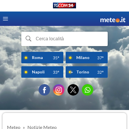
Roma
Milano
35°
37°
Napoli
Torino
33°
32°
Meteo
Notizie Meteo