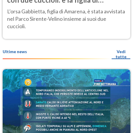
Amarena
L’orsa Gabbietta, figlia di Amarena, è stata avvistata
nel Parco Sirente-Velino insieme ai suoi due
cuccioli.
Ultime news
Vedi
tutte