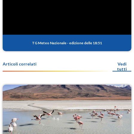
TG Meteo Nazionale
-
edizione delle 18:51
Articoli correlati
Vedi
tutti