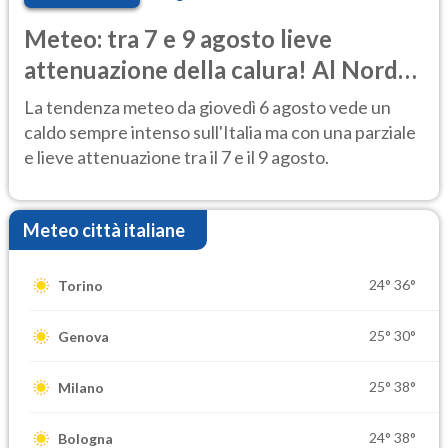
Meteo: tra 7 e 9 agosto lieve
attenuazione della calura! Al Nord
rischio temporali
La tendenza meteo da giovedì 6 agosto vede un
caldo sempre intenso sull'Italia ma con una parziale
e lieve attenuazione tra il 7 e il 9 agosto.
Meteo città italiane
24°
36°
Torino
25°
30°
Genova
25°
38°
Milano
24°
38°
Bologna