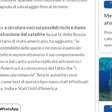
P
capsula di salvataggio fino al termine
Met
afo
ate
a circolare voci sui possibili rischi e danni
tem
Pro
istruzione del satellite
da parte della Russia.
cal
etario di stato americano, ha aggiunto: "
la
spec
ostenibilità dello spazio e ha messo in pericolo
Sud.
r tutte le nazioni attraverso il suo comportamento
are
osca dal canto suo ha replicato attraverso i
l'America è a conoscenza del fatto che "
i
entano una minaccia
". Anzi le autorità russe
come test di questo tipo siano stati effettuati
a, India e Stati Uniti d'America.
P
WhatsApp