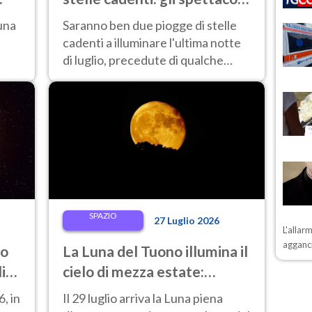
del cielo di fine luglio 2026
 una
Saranno ben due piogge di stelle
da non perdere
cadenti a illuminare l'ultima notte
di luglio, precedute di qualche
l
giorno dalla Luna piena del Cervo
2026.
SPAZIO
27 Luglio 2026
L'allar
agganci
to
La Luna del Tuono illumina il
lia?
cielo di mezza estate:
quando e come osservarla
, in
Il 29 luglio arriva la Luna piena