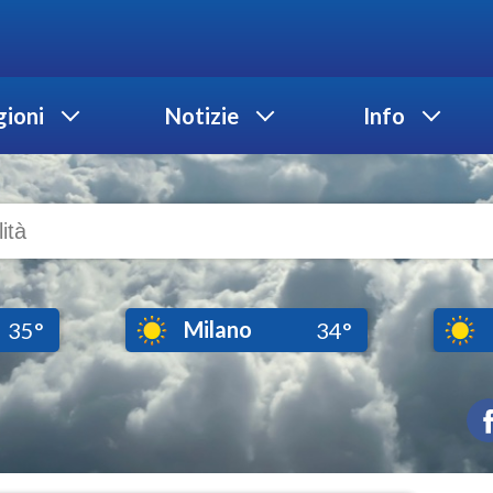
ioni
Notizie
Info
Milano
35°
34°