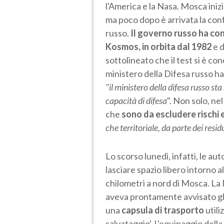
l'America e la Nasa. Mosca iniz
ma poco dopo è arrivata la con
russo.
Il governo russo ha con
Kosmos, in orbita dal 1982
e d
sottolineato che il test si è co
ministero della Difesa russo h
"il ministero della difesa russo sta
capacità di difesa
". Non solo, ne
che
sono da escludere rischi 
che territoriale, da parte dei residu
Lo scorso lunedì, infatti, le au
lasciare spazio libero intorno al
chilometri a nord di Mosca. La
aveva prontamente avvisato gli a
una
capsula di trasporto
utili
salvataggio'. L'equipaggio dell