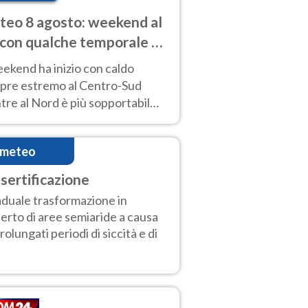
eo 8 agosto: weekend al
 con qualche temporale e
do estremo al Centro-Sud
eekend ha inizio con caldo
pre estremo al Centro-Sud
re al Nord è più sopportabile
 a domenica 9. Temporali di
re sui rilievi.
imeteo
sertificazione
duale trasformazione in
erto di aree semiaride a causa
prolungati periodi di siccità e di