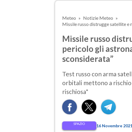
Meteo
Notizie Meteo
Missile russo distrugge satellite e m
Missile russo distr
pericolo gli astron
sconsiderata”
Test russo con arma satel
orbitali mettono a rischio
rischiosa"
SPAZIO
16 Novembre 2021 