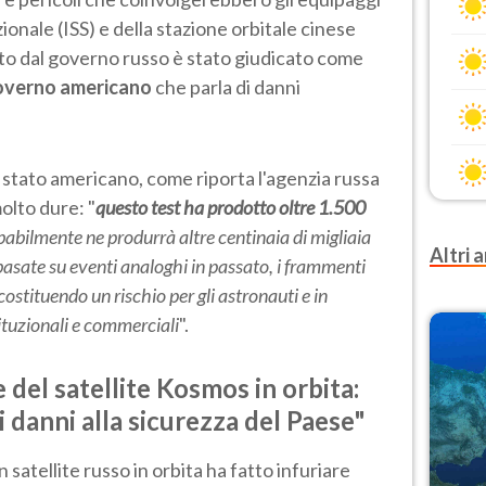
ionale (ISS) e della stazione orbitale cinese
o dal governo russo è stato giudicato come
governo americano
che parla di danni
i stato americano, come riporta l'agenzia russa
olto dure: "
questo test ha prodotto oltre 1.500
obabilmente ne produrrà altre centinaia di migliaia
Altri a
asate su eventi analoghi in passato,
i frammenti
ostituendo un rischio per gli astronauti e in
stituzionali e commerciali
".
 del satellite Kosmos in orbita:
i danni alla sicurezza del Paese"
n satellite russo in orbita ha fatto infuriare