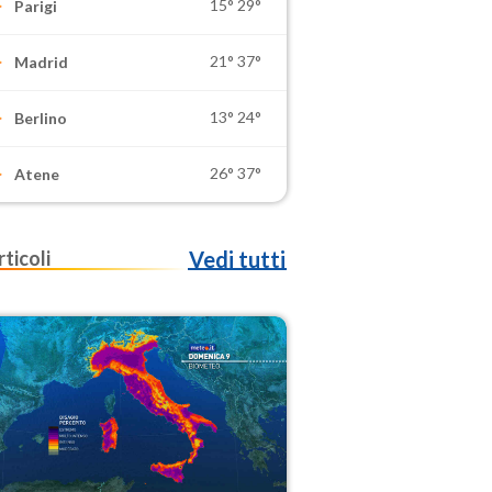
15°
29°
Parigi
21°
37°
Madrid
13°
24°
Berlino
26°
37°
Atene
rticoli
Vedi tutti