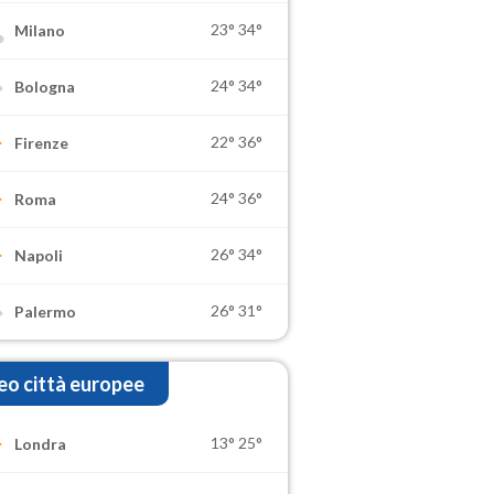
23°
34°
Milano
24°
34°
Bologna
22°
36°
Firenze
24°
36°
Roma
26°
34°
Napoli
26°
31°
Palermo
o città europee
13°
25°
Londra