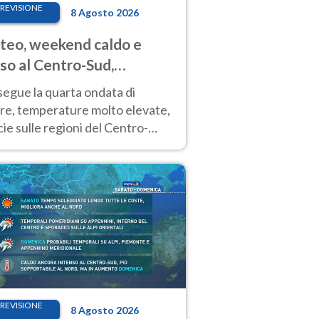
REVISIONE
8 Agosto 2026
eo, weekend caldo e
so al Centro-Sud,
porali sui rilievi
segue la quarta ondata di
ore, temperature molto elevate,
ie sulle regioni del Centro-
 Nuovi temporali di calore sulle
e montuose
REVISIONE
8 Agosto 2026