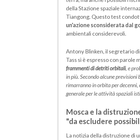
della Stazione spaziale internaz
Tiangong. Questo test condott
un'azione sconsiderata dal 
ambientali considerevoli.
Antony Blinken, il segretario d
Tass si è espresso con parole m
frammenti di detriti orbitali
, e pr
in più
.
Secondo alcune previsioni b
rimarranno in orbita per decenni, c
generale per le attività spaziali i
Mosca e la distruzione
"da escludere possibil
La notizia della distruzione di u