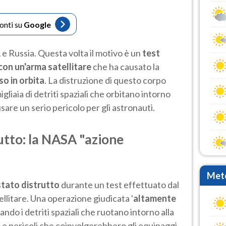
fonti su
Google
 Russia. Questa volta il motivo è un
test
on un'arma satellitare
che ha causato la
so in orbita
. La distruzione di questo corpo
gliaia di detriti spaziali che orbitano intorno
sare un serio pericolo per gli astronauti.
rutto: la NASA "azione
Mete
 stato distrutto
durante un test effettuato dal
llitare. Una operazione giudicata '
altamente
ndo i detriti spaziali che ruotano intorno alla
hi e pericoli che coinvolgerebbero gli equipaggi