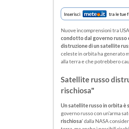
Inserisci
tra le tue 
Nuove incomprensioni tra USA e
condotto dal governo russo c
distruzione di un satellite rus
celeste in orbita ha generato mi
alla terra e che potrebbero cau
Satellite russo dist
rischiosa"
Un satellite russo in orbita è
governo russo con un'arma sate
rischiosa
' dalla NASA considera
terra, ma anche i possibili risc