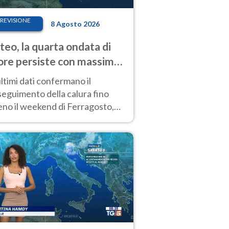
REVISIONE
8 Agosto 2026
eo, la quarta ondata di
ore persiste con massime
pre molto elevate
ultimi dati confermano il
eguimento della calura fino
eno il weekend di Ferragosto,
 tendenza a una nuova
nsificazione prossima
timana