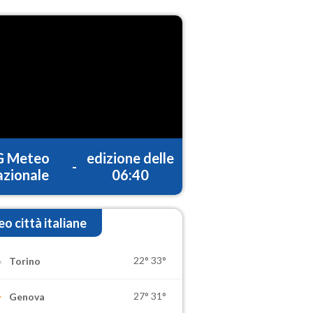
G Meteo
edizione delle
-
zionale
06:40
o città italiane
22°
33°
Torino
27°
31°
Genova