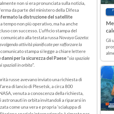
ialmente non si era pronunciata sulla notizia,
ferma da parte del ministero della Difesa
P
fermato la distruzione del satellite
Met
a tempo non più operativo, ma ha anche
cal
ncluso con successo. L’ufficio stampa del
sem
a comunicato alla testata russa
Novaya Gazeta
:
Gli 
 svolgendo attività pianificate per rafforzare la
pros
l comunicato stampa si legge a chiare lettere
alm
e danni per la sicurezza del Paese
"
sia spaziale
con
i spaziali in orbita
".
inte
set
torità russe avevano inviato una richiesta di
l'area di lancio di Plesetsk, a circa 800
 NASA, venuta a conoscenza della richiesta,
stronauti in orbita invitandoli a ripararsi in
zzata come una vera e propria 'scialuppa di
a Stazione spaziale internazionale è rimasto per