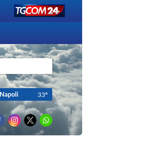
Napoli
33°