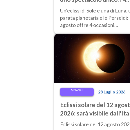
eventi astronomici da
Un'eclissi di Sole e una di Luna,
vedere
parata planetaria e le Perseidi:
agosto offre 4 occasioni
imperdibili per alzare gli occhi a
firmamento.
SPAZIO
28 Luglio 2026
Eclissi solare del 12 agos
2026: sarà visibile dall'Ita
Ecco dove ammirarla al
Eclissi solare del 12 agosto 2026
tramonto