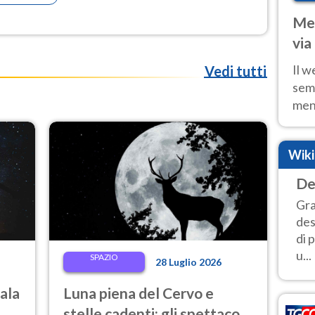
Met
via
cal
Il w
Vedi tutti
sem
ment
fino
calo
Wik
De
Gra
des
di 
u...
SPAZIO
28 Luglio 2026
gala
Luna piena del Cervo e
stelle cadenti: gli spettacoli