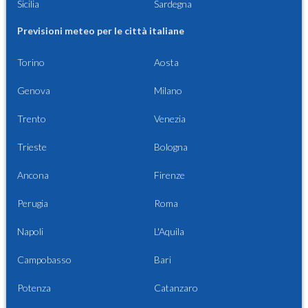
Sicilia
Sardegna
Previsioni meteo per le città italiane
Torino
Aosta
Genova
Milano
Trento
Venezia
Trieste
Bologna
Ancona
Firenze
Perugia
Roma
Napoli
L'Aquila
Campobasso
Bari
Potenza
Catanzaro