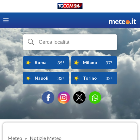
Roma
Milano
35°
37°
Napoli
Torino
33°
32°
Meteo
Notizie Meteo