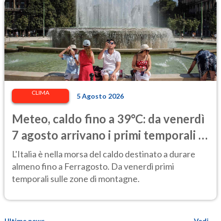
CLIMA
5 Agosto 2026
Meteo, caldo fino a 39°C: da venerdì
7 agosto arrivano i primi temporali e
un lieve calo delle temperature
L'Italia è nella morsa del caldo destinato a durare
almeno fino a Ferragosto. Da venerdì primi
temporali sulle zone di montagne.
Ultime news
Vedi