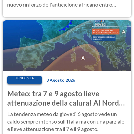
nuovo rinforzo dell’anticiclone africano entro
Ferragosto
TENDENZA
3 Agosto 2026
Meteo: tra 7 e 9 agosto lieve
attenuazione della calura! Al Nord
rischio temporali
La tendenza meteo da giovedì 6 agosto vede un
caldo sempre intenso sull'Italia ma con una parziale
e lieve attenuazione tra il 7 e il 9 agosto.