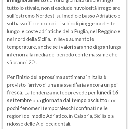
in miglioramento
con una giornata di sole lungo
tutto lo stivale, non si esclude nuvolosità irregolare
sull’estremo Nordest, sul medio e basso Adriatico e
sul basso Tirreno con il rischio di piogge modeste
lungo le coste adriatiche della Puglia, nel Reggino e
nel nord della Sicilia. In lieve aumento le
temperature, anche se i valori saranno di gran lunga
inferiori alla media del periodo con le massime che
sfiorano i 20°.
Per l'inizio della prossima settimana in Italia è
previsto l'arrivo di una
massa d’aria ancora un po'
fresca
. La tendenza meteo prevede per
lunedì 16
settembre
una
giornata dal tempo asciutto
con
pochi fenomeni temporaleschi confinati nelle
regioni del medio Adriatico, in Calabria, Sicilia e a
ridosso delle Alpi occidentali.