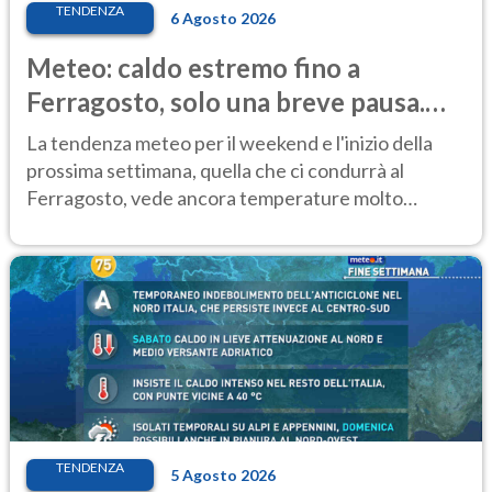
TENDENZA
6 Agosto 2026
Meteo: caldo estremo fino a
Ferragosto, solo una breve pausa.
Ecco dove
La tendenza meteo per il weekend e l'inizio della
prossima settimana, quella che ci condurrà al
Ferragosto, vede ancora temperature molto
elevate
TENDENZA
5 Agosto 2026