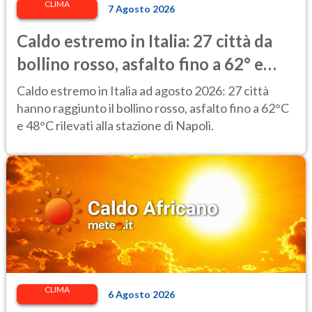
CLIMA
7 Agosto 2026
Caldo estremo in Italia: 27 città da
bollino rosso, asfalto fino a 62° e
punte di 48° alla stazione di Napoli
Caldo estremo in Italia ad agosto 2026: 27 città
hanno raggiunto il bollino rosso, asfalto fino a 62°C
e 48°C rilevati alla stazione di Napoli.
CLIMA
6 Agosto 2026