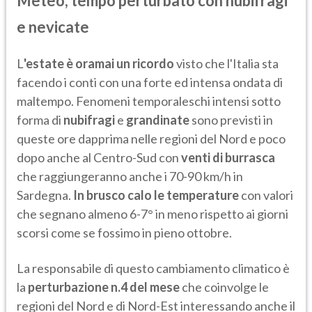
Meteo, tempo perturbato con nubifragi
e nevicate
L
'estate è oramai un ricordo
visto che l'Italia sta
facendo i conti con una forte ed intensa ondata di
maltempo. Fenomeni temporaleschi intensi sotto
forma di
nubifragi
e
grandinate
sono previsti in
queste ore dapprima nelle regioni del Nord e poco
dopo anche al Centro-Sud con
venti di burrasca
che raggiungeranno anche i 70-90 km/h in
Sardegna.
In brusco calo le temperature
con valori
che segnano almeno 6-7° in meno rispetto ai giorni
scorsi come se fossimo in pieno ottobre.
La responsabile di questo cambiamento climatico è
la
perturbazione n.4 del mese
che coinvolge le
regioni del Nord e di Nord-Est interessando anche il