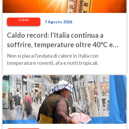
CLIMA
7 Agosto 2026
Caldo record: l’Italia continua a
soffrire, temperature oltre 40°C e
afa per altri 10 giorni
Non si placa l'ondata di calore in Italia con
temperature roventi, afa e notti tropicali.