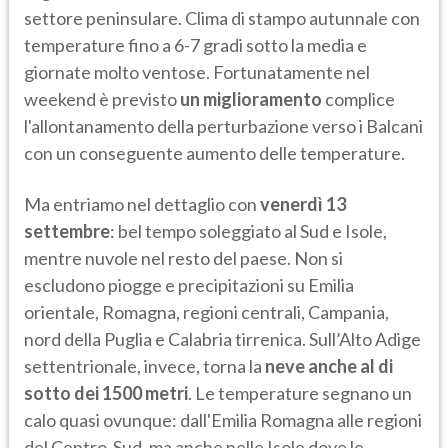
settore peninsulare. Clima di stampo autunnale con
temperature fino a 6-7 gradi sotto la media e
giornate molto ventose. Fortunatamente nel
weekend è previsto
un miglioramento
complice
l'allontanamento della perturbazione verso i Balcani
con un conseguente aumento delle temperature.
Ma entriamo nel dettaglio con
venerdì 13
settembre
: bel tempo soleggiato al Sud e Isole,
mentre nuvole nel resto del paese. Non si
escludono piogge e precipitazioni su Emilia
orientale, Romagna, regioni centrali, Campania,
nord della Puglia e Calabria tirrenica. Sull’Alto Adige
settentrionale, invece, torna la
neve anche al di
sotto dei 1500 metri
. Le temperature segnano un
calo quasi ovunque: dall'Emilia Romagna alle regioni
del Centro-Sud, ma anche nelle Isole dove le