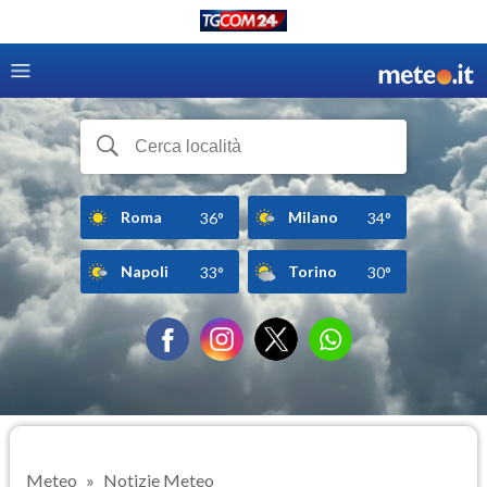
Roma
Milano
36°
34°
Napoli
Torino
33°
30°
Meteo
Notizie Meteo