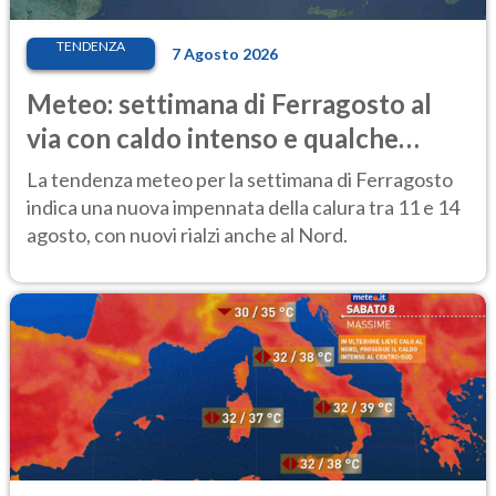
TENDENZA
7 Agosto 2026
Meteo: settimana di Ferragosto al
via con caldo intenso e qualche
temporale
La tendenza meteo per la settimana di Ferragosto
indica una nuova impennata della calura tra 11 e 14
agosto, con nuovi rialzi anche al Nord.