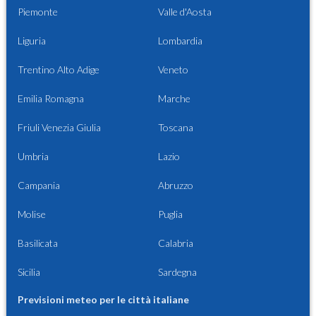
Piemonte
Valle d'Aosta
Liguria
Lombardia
Trentino Alto Adige
Veneto
Emilia Romagna
Marche
Friuli Venezia Giulia
Toscana
Umbria
Lazio
Campania
Abruzzo
Molise
Puglia
Basilicata
Calabria
Sicilia
Sardegna
Previsioni meteo per le città italiane