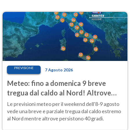
PREVISIONE
7 Agosto 2026
Meteo: fino a domenica 9 breve
tregua dal caldo al Nord! Altrove
calura e afa
Le previsioni meteo per il weekend dell'8-9 agosto
vede una breve e parziale tregua dal caldo estremo
al Nord mentre altrove persistono 40 gradi.