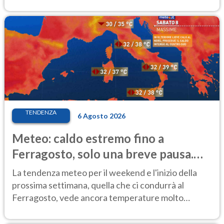
TENDENZA
6 Agosto 2026
Meteo: caldo estremo fino a
Ferragosto, solo una breve pausa.
Ecco dove
La tendenza meteo per il weekend e l'inizio della
prossima settimana, quella che ci condurrà al
Ferragosto, vede ancora temperature molto
elevate