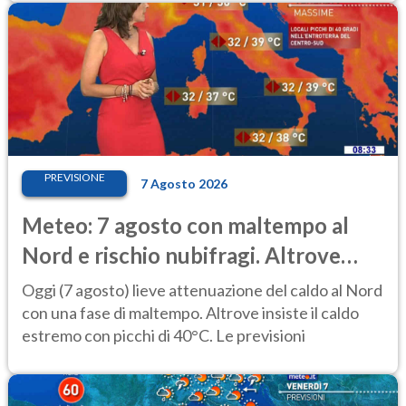
PREVISIONE
7 Agosto 2026
Meteo: 7 agosto con maltempo al
Nord e rischio nubifragi. Altrove
caldo estremo
Oggi (7 agosto) lieve attenuazione del caldo al Nord
con una fase di maltempo. Altrove insiste il caldo
estremo con picchi di 40°C. Le previsioni