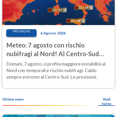
PREVISIONE
6 Agosto 2026
Meteo: 7 agosto con rischio
nubifragi al Nord! Al Centro-Sud
caldo estremo
Domani, 7 agosto, si profila maggiore instabilità al
Nord con temporali e rischio nubifragi. Caldo
sempre estremo al Centro-Sud. Le previsioni.
Ultime news
Vedi
tutte