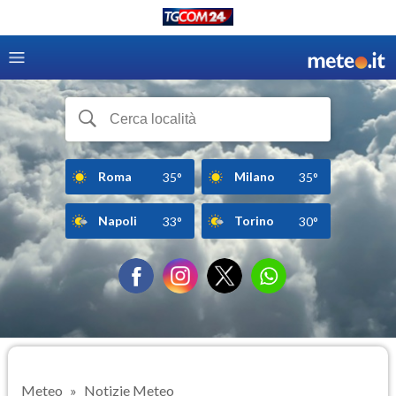
Roma
Milano
35°
35°
Napoli
Torino
33°
30°
Meteo
Notizie Meteo