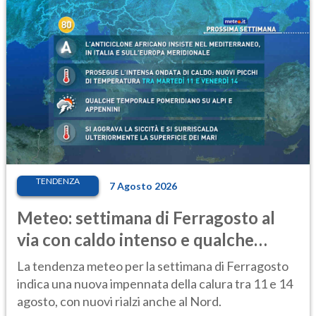
TENDENZA
7 Agosto 2026
Meteo: settimana di Ferragosto al
via con caldo intenso e qualche
temporale
La tendenza meteo per la settimana di Ferragosto
indica una nuova impennata della calura tra 11 e 14
agosto, con nuovi rialzi anche al Nord.