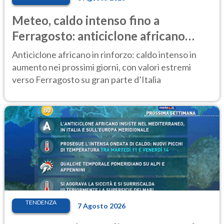
Meteo, caldo intenso fino a
Ferragosto: anticiclone africano
ancora protagonista
Anticiclone africano in rinforzo: caldo intenso in
aumento nei prossimi giorni, con valori estremi
verso Ferragosto su gran parte d’Italia
TENDENZA
7 Agosto 2026