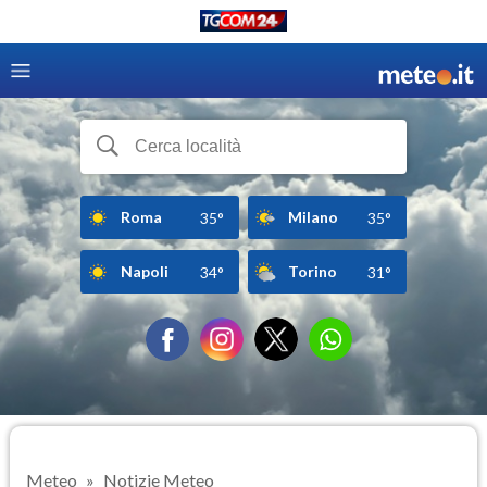
Roma
Milano
35°
35°
Napoli
Torino
34°
31°
Meteo
Notizie Meteo