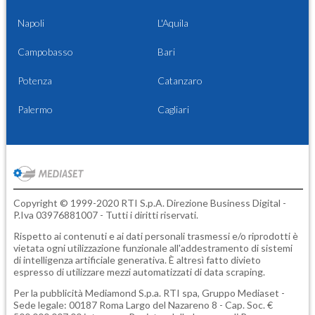
Napoli
L'Aquila
Campobasso
Bari
Potenza
Catanzaro
Palermo
Cagliari
Copyright © 1999-2020 RTI S.p.A. Direzione Business Digital -
P.Iva 03976881007 - Tutti i diritti riservati.
Rispetto ai contenuti e ai dati personali trasmessi e/o riprodotti è
vietata ogni utilizzazione funzionale all'addestramento di sistemi
di intelligenza artificiale generativa. È altresì fatto divieto
espresso di utilizzare mezzi automatizzati di data scraping.
Per la pubblicità
Mediamond S.p.a.
RTI spa, Gruppo Mediaset -
Sede legale: 00187 Roma Largo del Nazareno 8 - Cap. Soc. €