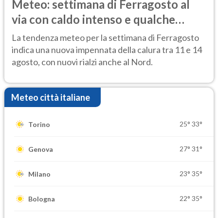
Meteo: settimana di Ferragosto al
via con caldo intenso e qualche
temporale
La tendenza meteo per la settimana di Ferragosto
indica una nuova impennata della calura tra 11 e 14
agosto, con nuovi rialzi anche al Nord.
Meteo città italiane
25°
33°
Torino
27°
31°
Genova
23°
35°
Milano
22°
35°
Bologna