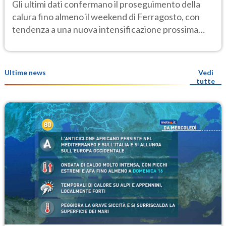
elevate
Gli ultimi dati confermano il proseguimento della
calura fino almeno il weekend di Ferragosto, con
tendenza a una nuova intensificazione prossima
settimana
Ultime news
Vedi
tutte