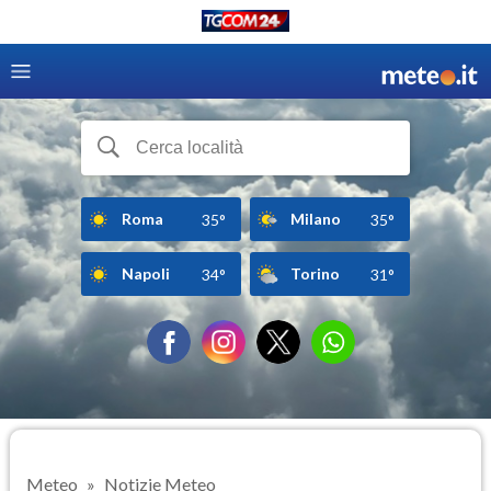
Roma
Milano
35°
35°
Napoli
Torino
34°
31°
Meteo
Notizie Meteo