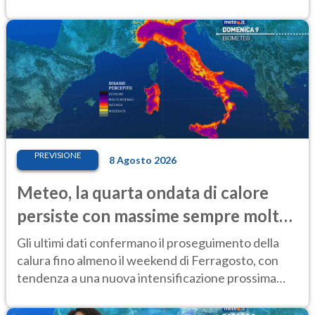
PREVISIONE
8 Agosto 2026
Meteo, la quarta ondata di calore
persiste con massime sempre molto
elevate
Gli ultimi dati confermano il proseguimento della
calura fino almeno il weekend di Ferragosto, con
tendenza a una nuova intensificazione prossima
settimana