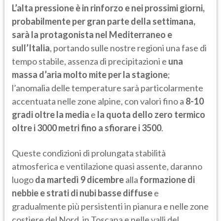
L’alta pressione è in rinforzo e nei prossimi giorni,
probabilmente per gran parte della settimana,
sarà la protagonista nel Mediterraneo e
sull’Italia
, portando sulle nostre regioni una fase di
tempo stabile, assenza di precipitazioni e
una
massa d’aria molto mite per la stagione
;
l’anomalia delle temperature sarà particolarmente
accentuata nelle zone alpine, con valori fino a
8-10
gradi oltre la media
e
la quota dello zero termico
oltre i 3000 metri fino a sfiorare i 3500
.
Queste condizioni di prolungata stabilità
atmosferica e ventilazione quasi assente, daranno
luogo
da martedì 9 dicembre
alla
formazione di
nebbie e strati di nubi basse diffuse
e
gradualmente più persistenti in pianura e nelle zone
costiere del Nord, in Toscana e nelle valli del