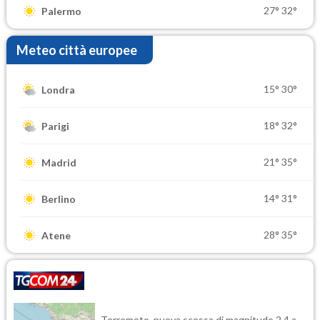
27°
32°
Palermo
Meteo città europee
15°
30°
Londra
18°
32°
Parigi
21°
35°
Madrid
14°
31°
Berlino
28°
35°
Atene
Terremoto, nuova scossa di magnitudo 2.4 a