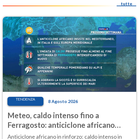
tutte
TENDENZA
8 Agosto 2026
Meteo, caldo intenso fino a
Ferragosto: anticiclone africano
ancora protagonista
Anticiclone africano in rinforzo: caldo intenso in