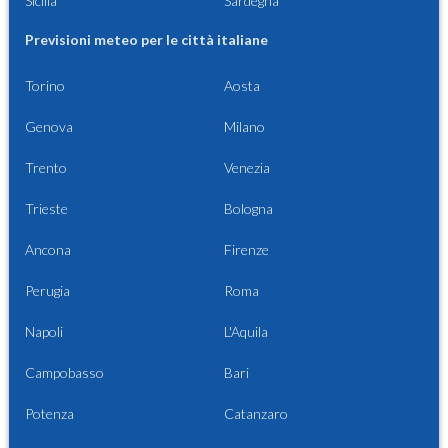
Sicilia
Sardegna
Previsioni meteo per le città italiane
Torino
Aosta
Genova
Milano
Trento
Venezia
Trieste
Bologna
Ancona
Firenze
Perugia
Roma
Napoli
L'Aquila
Campobasso
Bari
Potenza
Catanzaro