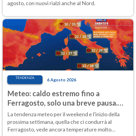
agosto, con nuovi rialzi anche al Nord.
TENDENZA
6 Agosto 2026
Meteo: caldo estremo fino a
Ferragosto, solo una breve pausa.
Ecco dove
La tendenza meteo per il weekend e l'inizio della
prossima settimana, quella che ci condurrà al
Ferragosto, vede ancora temperature molto