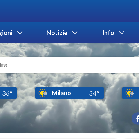
ioni
Notizie
Info
Milano
36°
34°