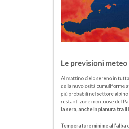
Le previsioni meteo
Al mattino cielo sereno in tut
della nuvolosità cumuliforme at
più probabili nel settore alpin
restanti zone montuose del P
la sera, anche in pianura tra 
Temperature minime all’alba d