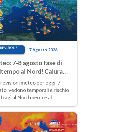
REVISIONE
7 Agosto 2026
eo: 7-8 agosto fase di
tempo al Nord! Calura
o a Ferragosto
revisioni meteo per oggi, 7
to, vedono temporali e rischio
fragi al Nord mentre al
tro-Sud sole e caldo sempre
to intenso.