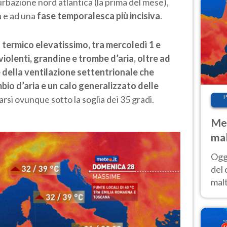
urbazione nord atlantica (la prima del mese),
a e ad una
fase temporalesca più incisiva
.
 termico elevatissimo, tra mercoledì 1 e
violenti, grandine e trombe d’aria, oltre ad
 della ventilazione settentrionale che
mbio d’aria e un calo generalizzato delle
P
arsi ovunque sotto la soglia dei 35 gradi.
Met
mal
nub
Oggi
es
del 
malt
estr
prev