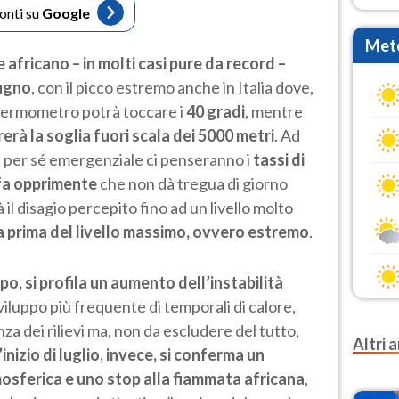
fonti su
Google
Mete
 africano – in molti casi pure da record –
iugno
, con il picco estremo anche in Italia dove,
l termometro potrà toccare i
40 gradi
, mentre
rerà la soglia fuori scala dei 5000 metri
. Ad
i per sé emergenziale ci penseranno i
tassi di
afa opprimente
che non dà tregua di giorno
il disagio percepito fino ad un livello molto
 prima del livello massimo, ovvero estremo
.
o, si profila un aumento dell’instabilità
sviluppo più frequente di temporali di calore,
a dei rilievi ma, non da escludere del tutto,
Altri a
’inizio di luglio, invece, si conferma un
osferica e uno stop alla fiammata africana
,