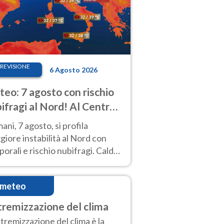
REVISIONE
6 Agosto 2026
eo: 7 agosto con rischio
ifragi al Nord! Al Centro-
 caldo estremo
ni, 7 agosto, si profila
iore instabilità al Nord con
orali e rischio nubifragi. Caldo
pre estremo al Centro-Sud. Le
isioni.
imeteo
tremizzazione del clima
stremizzazione del clima è la