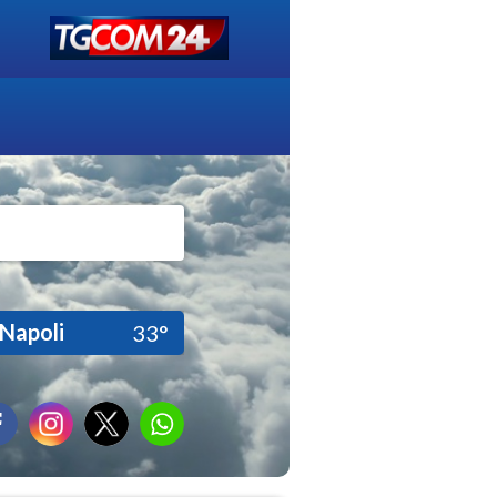
Napoli
33°