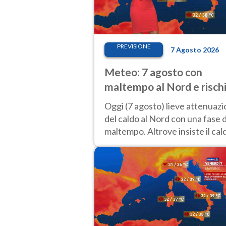
PREVISIONE
7 Agosto 2026
Meteo: 7 agosto con
maltempo al Nord e risch
nubifragi. Altrove caldo
Oggi (7 agosto) lieve attenuaz
estremo
del caldo al Nord con una fase d
maltempo. Altrove insiste il cal
estremo con picchi di 40°C. Le
previsioni