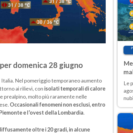
P
Met
 per domenica 28 giugno
mal
fin
ta Italia. Nel pomeriggio temporaneo aumento
Le p
torno ai rilievi, con
isolati temporali di calore
agos
o e prealpino, molto più raramente nelle
nubi
aese.
Occasionali fenomeni non esclusi, entro
Cen
il Piemonte e l’ovest della Lombardia
.
mol
iffusamente oltre i 20 gradi, in alcune