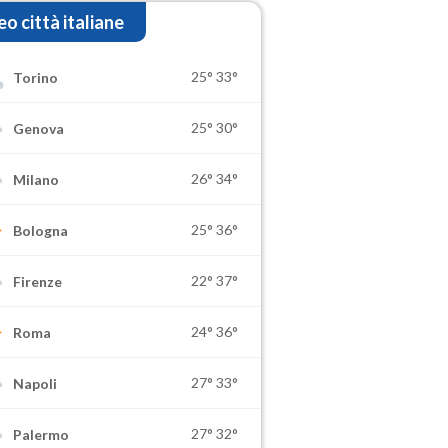
o città italiane
25°
33°
Torino
25°
30°
Genova
26°
34°
Milano
25°
36°
Bologna
22°
37°
Firenze
24°
36°
Roma
27°
33°
Napoli
27°
32°
Palermo