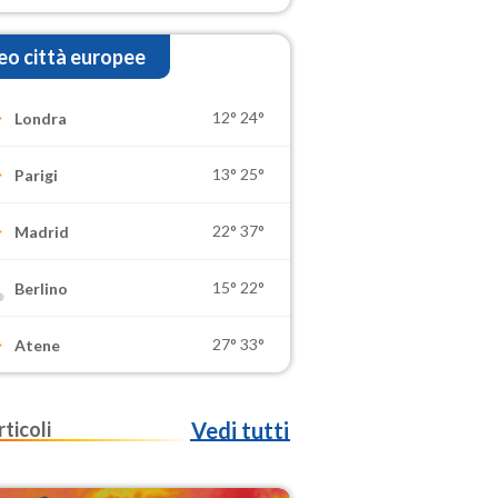
o città europee
12°
24°
Londra
13°
25°
Parigi
22°
37°
Madrid
15°
22°
Berlino
27°
33°
Atene
rticoli
Vedi tutti