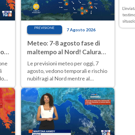
L’invia
testimo
situazi
PREVISIONE
7 Agosto 2026
Meteo: 7-8 agosto fase di
io
maltempo al Nord! Calura
fino a Ferragosto
ione
Le previsioni meteo per oggi, 7
i
agosto, vedono temporali e rischio
do
nubifragi al Nord mentre al
Centro-Sud sole e caldo sempre
molto intenso.