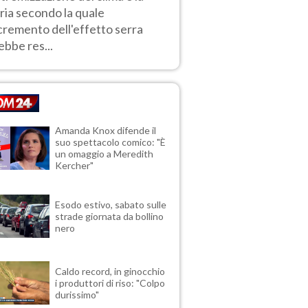
ria secondo la quale
ncremento dell'effetto serra
ebbe res...
Amanda Knox difende il
suo spettacolo comico: "È
un omaggio a Meredith
Kercher"
Esodo estivo, sabato sulle
strade giornata da bollino
nero
Caldo record, in ginocchio
i produttori di riso: "Colpo
durissimo"