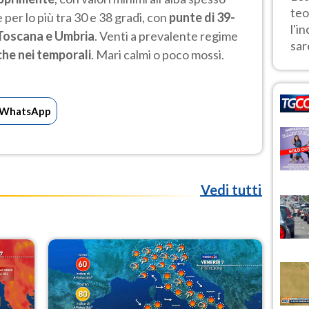
teo
 per lo più tra 30 e 38 gradi, con
punte di 39-
l'i
 Toscana e Umbria
. Venti a prevalente regime
sar
che nei temporali
. Mari calmi o poco mossi.
WhatsApp
Vedi tutti