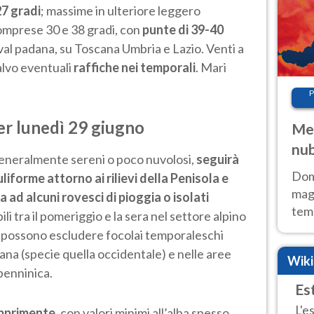
27 gradi
; massime in ulteriore leggero
mprese 30 e 38 gradi, con
punte di 39-40
a val padana, su Toscana Umbria e Lazio. Venti a
alvo eventuali
raffiche nei temporali
. Mari
P
er lunedì 29 giugno
Met
nub
generalmente sereni o poco nuvolosi,
seguirà
Sud
Doma
iforme attorno ai rilievi della Penisola e
magg
 ad alcuni rovesci di pioggia o isolati
temp
li tra il pomeriggio e la sera nel settore alpino
sem
i possono escludere focolai temporaleschi
prev
dana (specie quella occidentale) e nelle aree
Wik
penninica.
Es
L'e
opprimente
, con valori minimi all’alba spesso