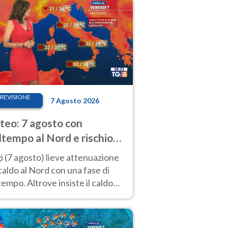
REVISIONE
7 Agosto 2026
eo: 7 agosto con
tempo al Nord e rischio
ifragi. Altrove caldo
 (7 agosto) lieve attenuazione
tremo
caldo al Nord con una fase di
empo. Altrove insiste il caldo
emo con picchi di 40°C. Le
isioni