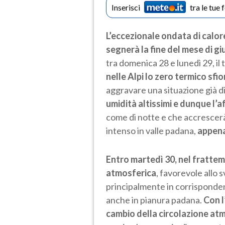
Inserisci
tra le tue 
L’eccezionale ondata di calore
segnerà la fine del mese di g
tra domenica 28 e lunedì 29, i
nelle Alpi lo zero termico sfio
aggravare una situazione già d
umidità altissimi e dunque l’
come di notte e che accrescerà 
intenso in valle padana,
appena
Entro martedì 30, nel frattemp
atmosferica
, favorevole allo 
principalmente in corrispondenz
anche in pianura padana.
Con l
cambio della circolazione atm