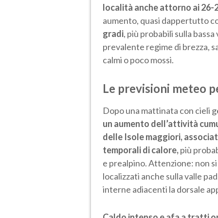
località anche attorno ai 26-
aumento, quasi dappertutto co
gradi
, più probabili sulla bass
prevalente regime di brezza, s
calmi o poco mossi.
Le previsioni meteo p
Dopo una mattinata con cieli 
un aumento dell’attività cumul
delle Isole maggiori, associata
temporali di calore,
più probabi
e prealpino. Attenzione: non s
localizzati anche sulla valle pa
interne adiacenti la dorsale ap
Caldo intenso e afa a tratti 