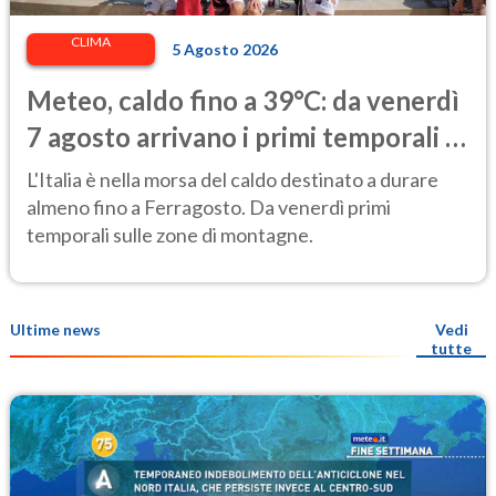
CLIMA
5 Agosto 2026
Meteo, caldo fino a 39°C: da venerdì
7 agosto arrivano i primi temporali e
un lieve calo delle temperature
L'Italia è nella morsa del caldo destinato a durare
almeno fino a Ferragosto. Da venerdì primi
temporali sulle zone di montagne.
Ultime news
Vedi
tutte