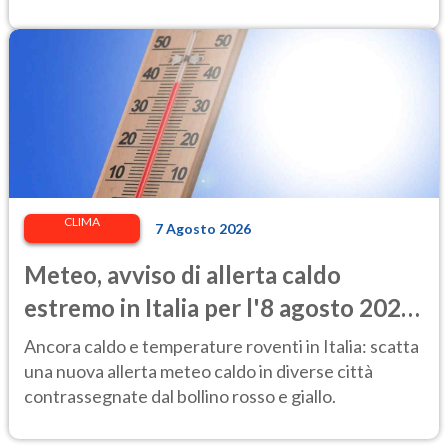
CLIMA
7 Agosto 2026
Meteo, avviso di allerta caldo
estremo in Italia per l'8 agosto 2026:
le città a rischio per il Ministero della
Ancora caldo e temperature roventi in Italia: scatta
Salute
una nuova allerta meteo caldo in diverse città
contrassegnate dal bollino rosso e giallo.