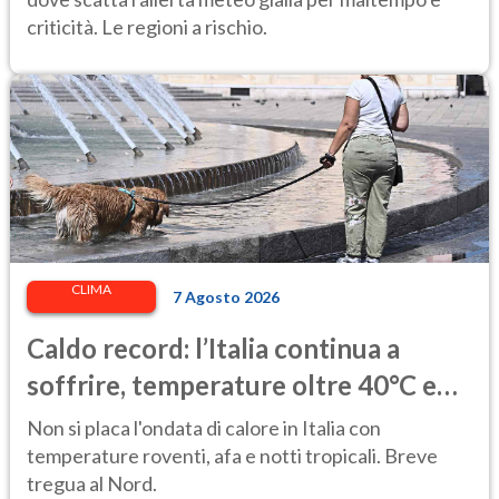
criticità. Le regioni a rischio.
CLIMA
7 Agosto 2026
Caldo record: l’Italia continua a
soffrire, temperature oltre 40°C e
afa per altri 10 giorni
Non si placa l'ondata di calore in Italia con
temperature roventi, afa e notti tropicali. Breve
tregua al Nord.