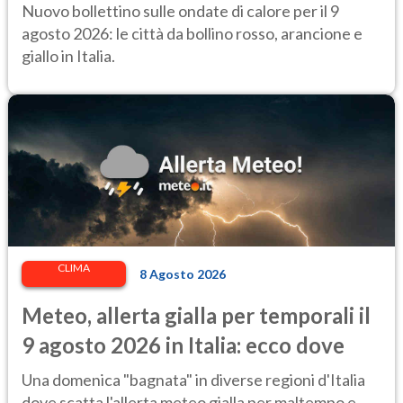
per il Ministero della Salute
Nuovo bollettino sulle ondate di calore per il 9
agosto 2026: le città da bollino rosso, arancione e
giallo in Italia.
CLIMA
8 Agosto 2026
Meteo, allerta gialla per temporali il
9 agosto 2026 in Italia: ecco dove
Una domenica "bagnata" in diverse regioni d'Italia
dove scatta l'allerta meteo gialla per maltempo e