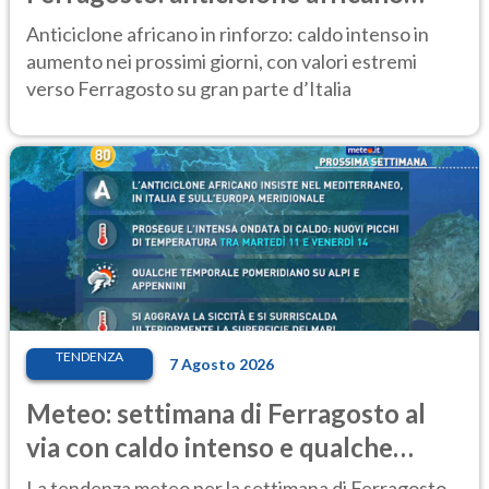
ancora protagonista
Anticiclone africano in rinforzo: caldo intenso in
aumento nei prossimi giorni, con valori estremi
verso Ferragosto su gran parte d’Italia
TENDENZA
7 Agosto 2026
Meteo: settimana di Ferragosto al
via con caldo intenso e qualche
temporale
La tendenza meteo per la settimana di Ferragosto