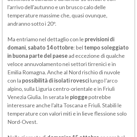
l'arrivo dell'autunno e un brusco calo delle
temperature massime che, quasi ovunque,
andranno sotto i 20°.
Ma entriamo nel dettaglio con le
previsioni di
domani
,
sabato 14 ottobre
: bel
tempo soleggiato
in buona parte del paese
ad eccezione di qualche
veloce annuvolamento nei settori tirrenici e in
Emilia Romagna. Anche al Nord rischio di nuvole
con la
possibilità di isolati rovesci
lungo l’arco
alpino, sulla Liguria centro-orientale e in Friuli
Venezia Giulia. In serata le
piogge
potrebbe
interessare anche l'alta Toscana e Friuli. Stabili le
temperature con valori miti e in lieve flessione solo
Nord-Ovest.