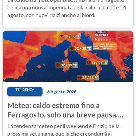
indica una nuova impennata della calura tra 11 e 14
agosto, con nuovi rialzi anche al Nord.
TENDENZA
6 Agosto 2026
Meteo: caldo estremo fino a
Ferragosto, solo una breve pausa.
Ecco dove
La tendenza meteo per il weekend e l'inizio della
prossima settimana, quella che ci condurrà al