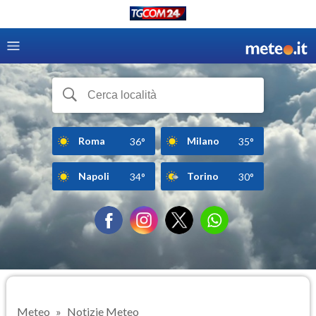
Roma
Milano
36°
35°
Napoli
Torino
34°
30°
Meteo
Notizie Meteo