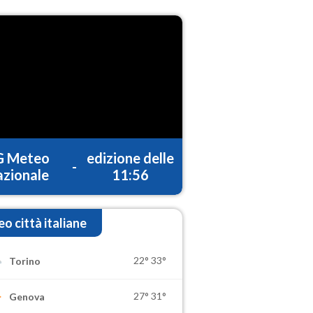
G Meteo
edizione delle
-
zionale
11:56
o città italiane
22°
33°
Torino
27°
31°
Genova