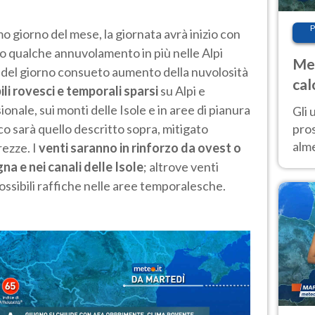
P
imo giorno del mese, la giornata avrà inizio con
vo qualche annuvolamento in più nelle Alpi
Met
de del giorno consueto aumento della nuvolosità
cal
ili rovesci e temporali sparsi
su Alpi e
sem
onale, sui monti delle Isole e in aree di pianura
Gli 
pros
o sarà quello descritto sopra, mitigato
alm
rezze. I
venti saranno in rinforzo da ovest o
con
a e nei canali delle Isole
; altrove venti
inte
ssibili raffiche nelle aree temporalesche.
set