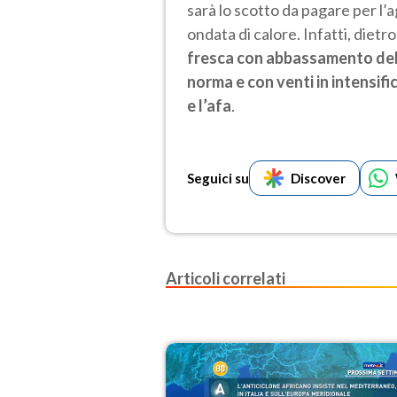
sarà lo scotto da pagare per l
ondata di calore. Infatti, dietr
fresca con abbassamento delle
norma e con venti in intensif
e l’afa
.
Seguici su
Discover
Articoli correlati