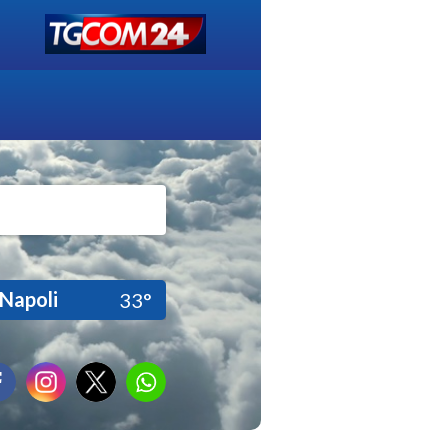
Napoli
33°