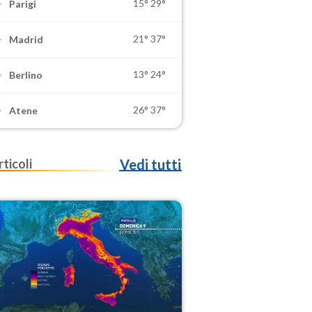
15°
29°
Parigi
21°
37°
Madrid
13°
24°
Berlino
26°
37°
Atene
rticoli
Vedi tutti