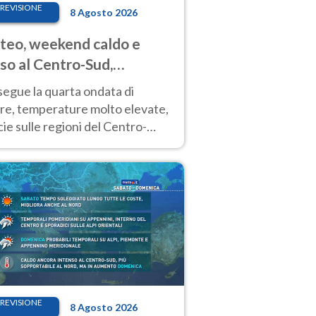
REVISIONE
8 Agosto 2026
eo, weekend caldo e
so al Centro-Sud,
porali sui rilievi
segue la quarta ondata di
ore, temperature molto elevate,
ie sulle regioni del Centro-
 Nuovi temporali di calore sulle
e montuose
REVISIONE
8 Agosto 2026