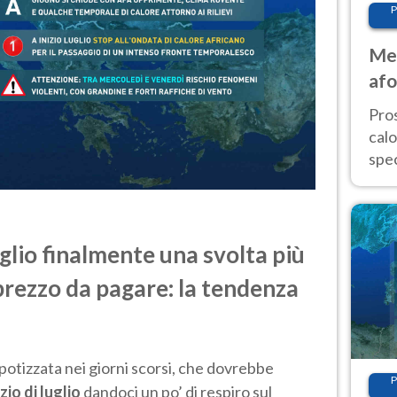
P
Met
afo
tem
Pro
cal
spec
Sud.
are
uglio finalmente una svolta più
prezzo da pagare: la tendenza
ipotizzata nei giorni scorsi, che dovrebbe
P
zio di luglio
dandoci un po’ di respiro sul