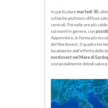
In particolare
martedì 30
, ult
schiarite piuttosto diffuse sal
centrali. Poi nelle ore più cal
sui monti in genere, con
possib
Appennini e, in forma più occasi
del Nordovest. Il quadro termic
localmente dall’effetto delle b
nordovest nel Mare di Sardegn
sostanzialmente deboli salvo po