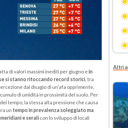
Altri a
tta di valori massimi inediti per giugno e
in
e si stanno ritoccando record storici
, tra
 percezione dal disagio di un’afa opprimente,
umulo di umidità in prossimità del suolo. Per
 del tempo, la stessa alta pressione che causa
ura un
tempo in prevalenza soleggiato ma
omeridiani e serali
con lo sviluppo di locali