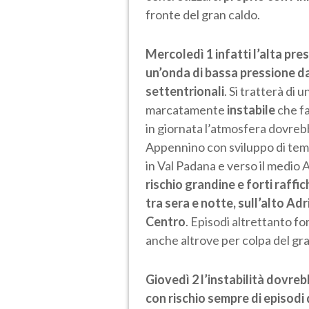
fronte del gran caldo.
Mercoledì 1 infatti l’alta pre
un’onda di bassa pressione d
settentrionali
. Si tratterà di 
marcatamente
instabile
che fa
in giornata l’atmosfera dovrebbe
Appennino con sviluppo di tem
in Val Padana e verso il medio 
rischio grandine e forti raffi
tra sera e notte, sull’alto Adr
Centro
. Episodi altrettanto fo
anche altrove per colpa del gr
Giovedì 2 l’instabilità dovre
con rischio sempre di episodi 