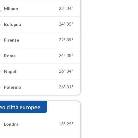
23°
34°
Milano
24°
35°
Bologna
22°
39°
Firenze
24°
38°
Roma
26°
34°
Napoli
26°
31°
Palermo
o città europee
13°
25°
Londra