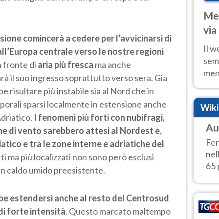
Met
via
ssione comincerà a cedere per l’avvicinarsi di
cal
Il w
all’Europa centrale
verso le nostre regioni
sem
un fronte di
aria più fresca
ma anche
ment
rà il suo ingresso soprattutto verso sera. Già
fino
 risultare più instabile sia al Nord che in
calo
porali sparsi localmente in estensione anche
Wik
Adriatico.
I fenomeni più forti con nubifragi,
Au
che di vento sarebbero attesi al Nordest e,
Fen
iatico e tra le zone interne e adriatiche del
nel
rti ma più localizzati non sono però esclusi
65 
an caldo umido preesistente.
bbe estendersi anche al resto del Centrosud
di forte intensità
. Questo marcato maltempo