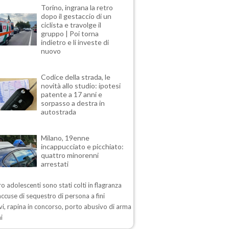
Torino, ingrana la retro
dopo il gestaccio di un
ciclista e travolge il
gruppo | Poi torna
indietro e li investe di
nuovo
Codice della strada, le
novità allo studio: ipotesi
patente a 17 anni e
sorpasso a destra in
autostrada
Milano, 19enne
incappucciato e picchiato:
quattro minorenni
arrestati
ro adolescenti sono stati colti in flagranza
accuse di sequestro di persona a fini
vi, rapina in concorso, porto abusivo di arma
ni