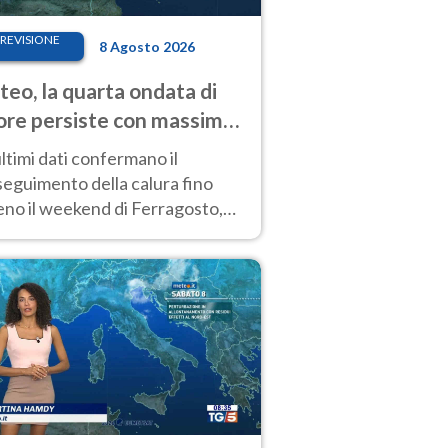
REVISIONE
8 Agosto 2026
eo, la quarta ondata di
ore persiste con massime
pre molto elevate
ultimi dati confermano il
eguimento della calura fino
eno il weekend di Ferragosto,
 tendenza a una nuova
nsificazione prossima
timana