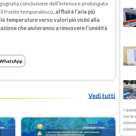
’agognata conclusione dell’intensa e prolungata
o il fronte temporalesco,
affluirà l’aria più
 temperature verso valori più vicini alla
icazione che aiuteranno a rimuovere l’umidità
WhatsApp
Vedi tutti
I quatt
con le 
estorsi
e lesio