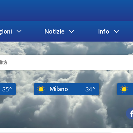
ioni
Notizie
Info
Milano
35°
34°