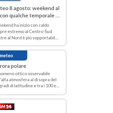
eo 8 agosto: weekend al
 con qualche temporale e
do estremo al Centro-Sud
eekend ha inizio con caldo
pre estremo al Centro-Sud
re al Nord è più sopportabile
 a domenica 9. Temporali di
re sui rilievi.
imeteo
rora polare
omeno ottico osservabile
l'alta atmosfera al di sopra del
gradi di latitudine e tra i 100 e...