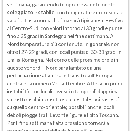
settimana, garantendo tempo prevalentemente
soleggiato
e
stabile
, con temperature in crescita e
valori oltre la norma. Il clima sarà tipicamente estivo
al Centro-Sud, con valori intorno ai 30 gradi e punte
fino a 35 gradi in Sardegna nel fine settimana. Al
Nord temperature più contenute, in generale non
oltre i 27-29 gradi, con locali punte di 30-31 gradi in
Emilia Romagna. Nel corso delle prossime ore e in
questo venerdì il Nord sarà lambito da una
perturbazione
atlantica in transito sull’Europa
centrale, la numero 2 di settembre. Attesa un po’ di
instabilità, con locali rovesci o temporali dapprima
sul settore alpino centro-occidentale, poi venerdì
su quello centro-orientale; possibili anche locali
deboli piogge tra il Levante ligure e l’alta Toscana.
Per il fine settimana l’alta pressione tornerà a
garantire tempo stabile da Nord a Sud, con