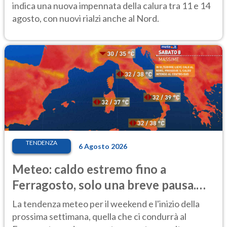
indica una nuova impennata della calura tra 11 e 14
agosto, con nuovi rialzi anche al Nord.
TENDENZA
6 Agosto 2026
Meteo: caldo estremo fino a
Ferragosto, solo una breve pausa.
Ecco dove
La tendenza meteo per il weekend e l'inizio della
prossima settimana, quella che ci condurrà al