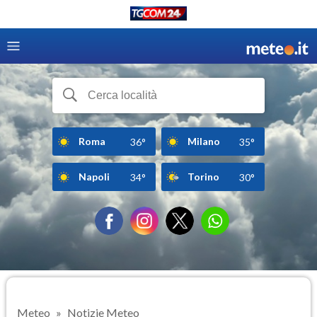
Roma
Milano
36°
35°
Napoli
Torino
34°
30°
Meteo
Notizie Meteo