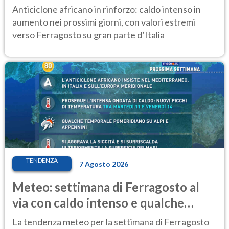
ancora protagonista
Anticiclone africano in rinforzo: caldo intenso in
aumento nei prossimi giorni, con valori estremi
verso Ferragosto su gran parte d’Italia
TENDENZA
7 Agosto 2026
Meteo: settimana di Ferragosto al
via con caldo intenso e qualche
temporale
La tendenza meteo per la settimana di Ferragosto