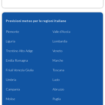
Previsioni meteo per le regioni italiane
Piemonte
Valle d'Aosta
Liguria
Lombardia
Trentino Alto Adige
Veneto
Emilia Romagna
Marche
Friuli Venezia Giulia
Toscana
Umbria
Lazio
Campania
Abruzzo
Molise
Puglia