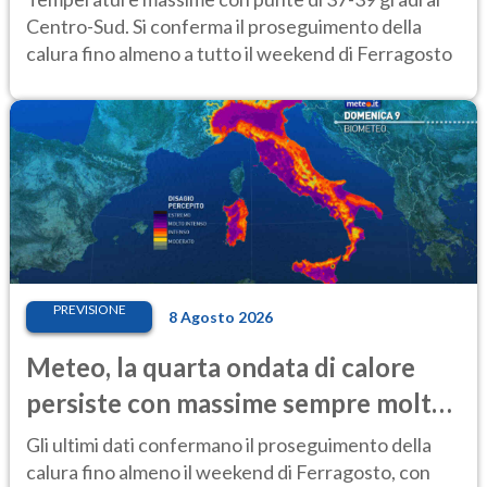
Centro-Sud. Si conferma il proseguimento della
calura fino almeno a tutto il weekend di Ferragosto
PREVISIONE
8 Agosto 2026
Meteo, la quarta ondata di calore
persiste con massime sempre molto
elevate
Gli ultimi dati confermano il proseguimento della
calura fino almeno il weekend di Ferragosto, con