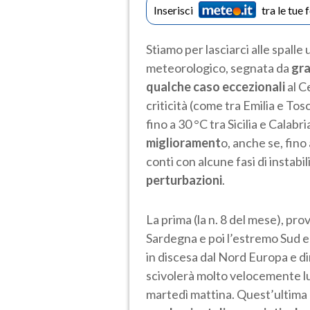
Inserisci
tra le tue 
Stiamo per lasciarci alle spalle 
meteorologico, segnata da
gra
qualche caso eccezionali
al C
criticità (come tra Emilia e Tos
fino a 30 °C tra Sicilia e Calabri
migliorament
o, anche se, fino
conti con alcune fasi di instabili
perturbazioni
.
La prima (la n. 8 del mese), pr
Sardegna e poi l’estremo Sud e la
in discesa dal Nord Europa e di
scivolerà molto velocemente lun
martedì mattina. Quest’ultim