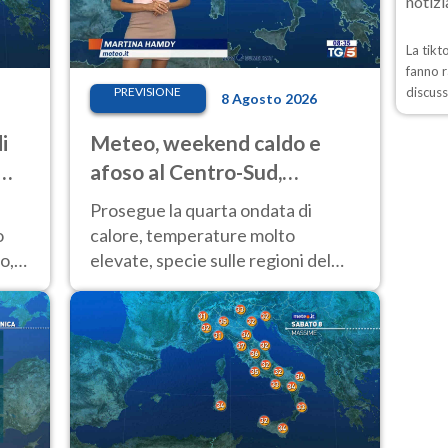
La tikt
fanno r
PREVISIONE
discuss
8 Agosto 2026
i
Meteo, weekend caldo e
ime
afoso al Centro-Sud,
temporali sui rilievi
Prosegue la quarta ondata di
o
calore, temperature molto
o,
elevate, specie sulle regioni del
Centro-Sud. Nuovi temporali di
calore sulle aree montuose