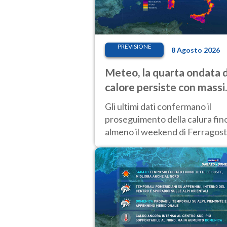
PREVISIONE
8 Agosto 2026
Meteo, la quarta ondata d
calore persiste con mass
sempre molto elevate
Gli ultimi dati confermano il
proseguimento della calura fin
almeno il weekend di Ferragost
con tendenza a una nuova
intensificazione prossima
settimana