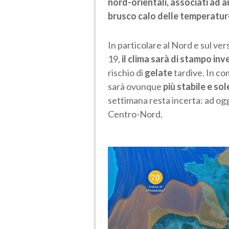
nord-orientali, associati ad ar
brusco calo delle temperatur
In particolare al Nord e sul ve
19,
il clima sarà di stampo inv
rischio di
gelate
tardive. In co
sarà ovunque
più stabile e so
settimana resta incerta: ad og
Centro-Nord.