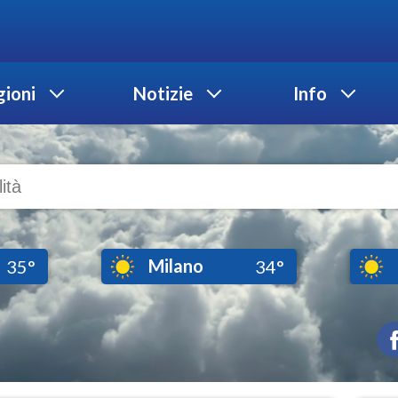
ioni
Notizie
Info
Milano
35°
34°