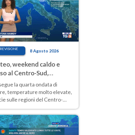
REVISIONE
8 Agosto 2026
eo, weekend caldo e
so al Centro-Sud,
porali sui rilievi
segue la quarta ondata di
ore, temperature molto elevate,
ie sulle regioni del Centro-
 Nuovi temporali di calore sulle
e montuose