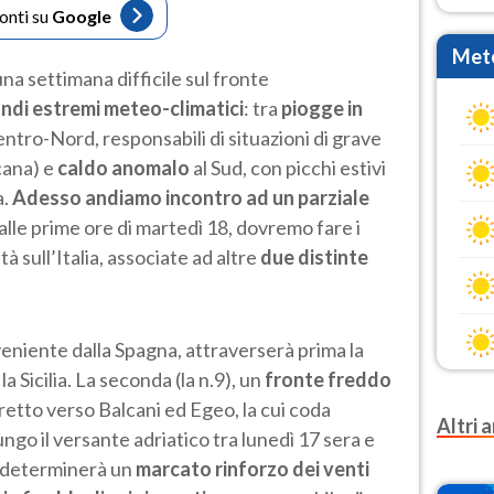
fonti su
Google
Mete
una settimana difficile sul fronte
ndi estremi meteo-climatici
: tra
piogge in
entro-Nord, responsabili di situazioni di grave
cana) e
caldo anomalo
al Sud, con picchi estivi
a.
Adesso andiamo incontro ad un parziale
 alle prime ore di martedì 18, dovremo fare i
tà sull’Italia, associate ad altre
due distinte
oveniente dalla Spagna, attraverserà prima la
 Sicilia. La seconda (la n.9), un
fronte freddo
retto verso Balcani ed Egeo, la cui coda
Altri a
go il versante adriatico tra lunedì 17 sera e
a determinerà un
marcato rinforzo dei venti