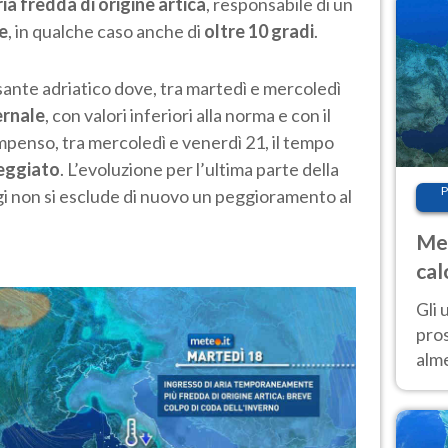
ia fredda di origine artica
, responsabile di un
e
, in qualche caso anche di
oltre 10 gradi
.
rsante adriatico dove, tra martedì e mercoledì
ernale
, con valori inferiori alla norma e con il
mpenso, tra mercoledì e venerdì 21, il tempo
leggiato
. L’evoluzione per l’ultima parte della
P
gi non si esclude di nuovo un peggioramento al
Met
cal
sem
Gli 
pros
alm
con
inte
set