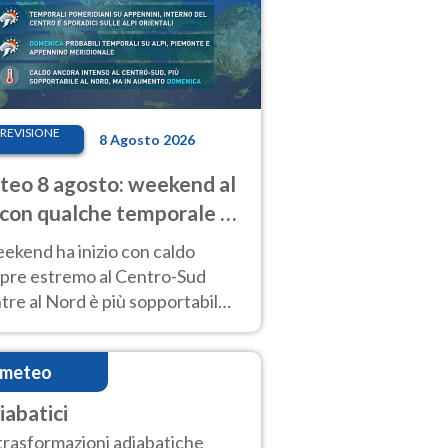
REVISIONE
8 Agosto 2026
eo 8 agosto: weekend al
 con qualche temporale e
do estremo al Centro-Sud
eekend ha inizio con caldo
pre estremo al Centro-Sud
re al Nord è più sopportabile
 a domenica 9. Temporali di
re sui rilievi.
imeteo
iabatici
trasformazioni adiabatiche