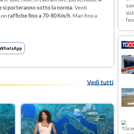
son
 si porteranno sotto la norma
. Venti
sis
 con
raffiche fino a 70-80 Km/h
. Mari fino a
l'en
WhatsApp
Vedi tutti