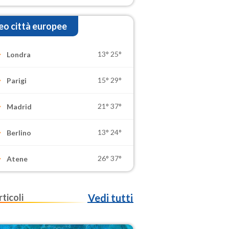
o città europee
13°
25°
Londra
15°
29°
Parigi
21°
37°
Madrid
13°
24°
Berlino
26°
37°
Atene
rticoli
Vedi tutti