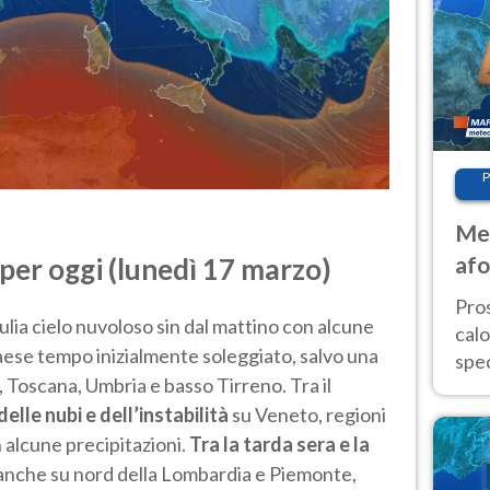
P
Met
afo
per oggi (lunedì 17 marzo)
tem
Pro
ulia cielo nuvoloso sin dal mattino con alcune
cal
Paese tempo inizialmente soleggiato, salvo una
spec
 Toscana, Umbria e basso Tirreno. Tra il
Sud.
lle nubi e dell’instabilità
su Veneto, regioni
are
n alcune precipitazioni.
Tra la tarda sera e la
anche su nord della Lombardia e Piemonte,