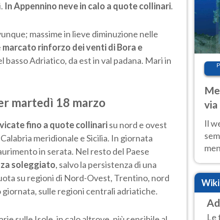
i.
In Appennino neve in calo a quote collinari
.
vunque; massime in lieve diminuzione nelle
e
marcato rinforzo dei venti di Bora e
el basso Adriatico, da est in val padana. Mari in
P
Met
per martedì 18 marzo
via
cal
Il w
vicate fino a quote collinari
su nord e ovest
sem
Calabria meridionale e Sicilia. In giornata
ment
esaurimento in serata. Nel resto del Paese
fino
nza soleggiato
, salvo la persistenza di una
calo
ota su regioni di Nord-Ovest, Trentino, nord
Wik
io giornata, sulle regioni centrali adriatiche.
Ad
Le 
e sulle Isole, in calo altrove, più sensibile al