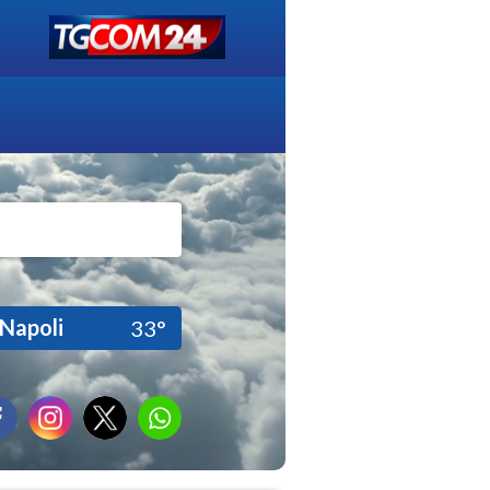
Napoli
33°