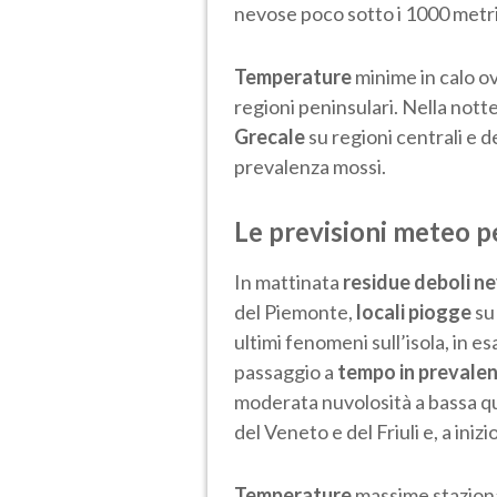
nevose poco sotto i 1000 metr
Temperature
minime in calo o
regioni peninsulari. Nella nott
Grecale
su regioni centrali e d
prevalenza mossi.
Le previsioni meteo 
In mattinata
residue deboli ne
del Piemonte,
locali piogge
su 
ultimi fenomeni sull’isola, in 
passaggio a
tempo in prevale
moderata nuvolosità a bassa qu
del Veneto e del Friuli e, a iniz
Temperature
massime stazionari