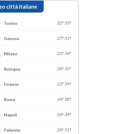
o città italiane
22°
33°
Torino
27°
31°
Genova
23°
34°
Milano
24°
35°
Bologna
22°
39°
Firenze
24°
38°
Roma
26°
34°
Napoli
26°
31°
Palermo