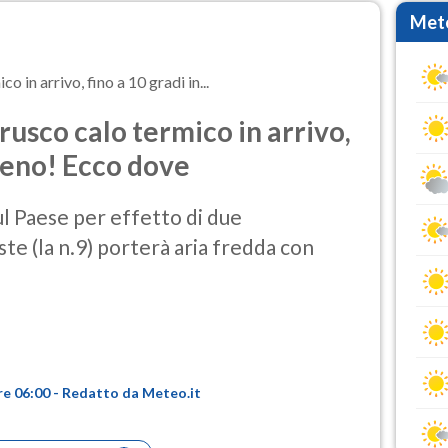
Mete
in arrivo, fino a 10 gradi in...
usco calo termico in arrivo,
 meno! Ecco dove
l Paese per effetto di due
te (la n.9) porterà aria fredda con
re 06:00 - Redatto da Meteo.it