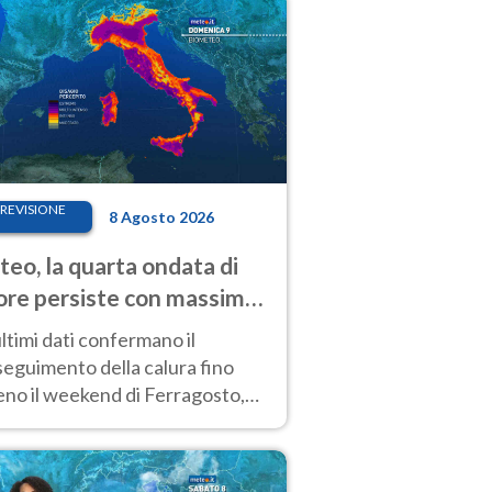
REVISIONE
8 Agosto 2026
eo, la quarta ondata di
ore persiste con massime
pre molto elevate
ultimi dati confermano il
eguimento della calura fino
eno il weekend di Ferragosto,
 tendenza a una nuova
nsificazione prossima
timana