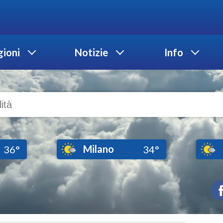
ioni
Notizie
Info
Milano
36°
34°