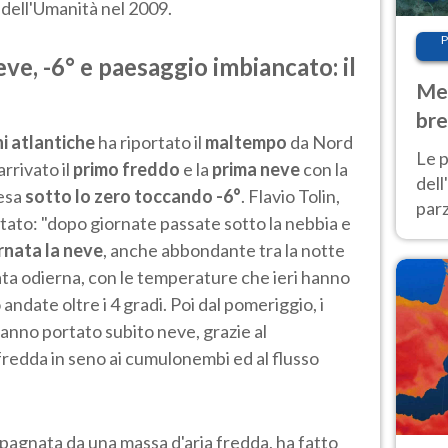
 dell'Umanità nel 2009.
P
ve, -6° e paesaggio imbiancato: il
Met
bre
i atlantiche
ha riportato il
maltempo
da Nord
Nor
Le p
arrivato il
primo freddo
e la
prima neve
con la
dell
cesa
sotto lo zero toccando -6°
. Flavio Tolin,
parz
ato: "dopo giornate passate sotto la nebbia e
al 
rnata la neve
, anche abbondante tra la notte
40 g
ata odierna, con le temperature che ieri hanno
ndate oltre i 4 gradi. Poi dal pomeriggio, i
anno portato subito neve, grazie al
 fredda in seno ai cumulonembi ed al flusso
agnata da una massa d'aria fredda, ha fatto