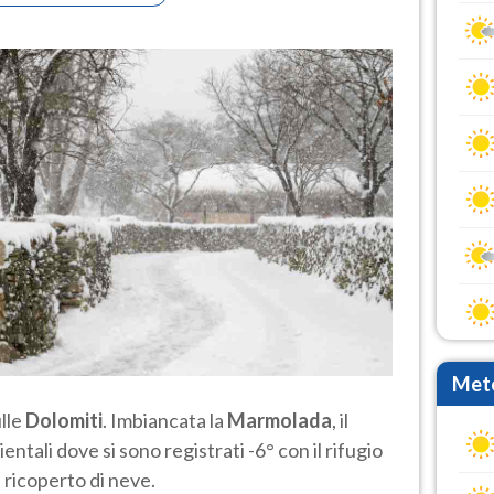
Mete
lle
Dolomiti
. Imbiancata la
Marmolada
, il
tali dove si sono registrati -6° con il rifugio
ricoperto di neve.