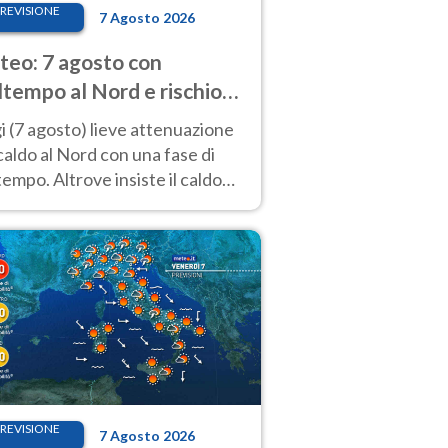
REVISIONE
7 Agosto 2026
eo: 7 agosto con
tempo al Nord e rischio
ifragi. Altrove caldo
 (7 agosto) lieve attenuazione
tremo
caldo al Nord con una fase di
empo. Altrove insiste il caldo
emo con picchi di 40°C. Le
isioni
REVISIONE
7 Agosto 2026