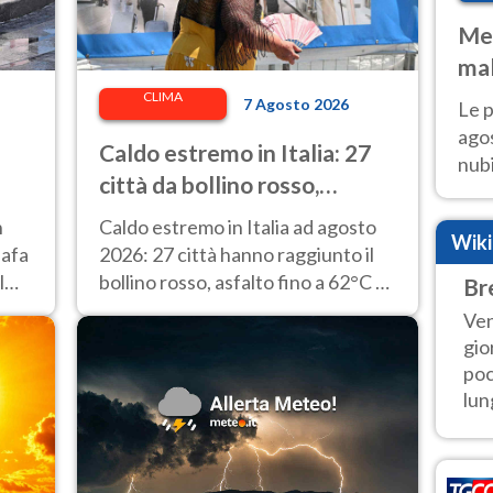
Met
mal
fin
CLIMA
7 Agosto 2026
Le p
agos
Caldo estremo in Italia: 27
nubi
città da bollino rosso,
Cen
asfalto fino a 62° e punte di
mol
n
Caldo estremo in Italia ad agosto
Wik
48° alla stazione di Napoli
 afa
2026: 27 città hanno raggiunto il
l
bollino rosso, asfalto fino a 62°C e
Br
48°C rilevati alla stazione di Napoli.
Ven
gio
poc
lung