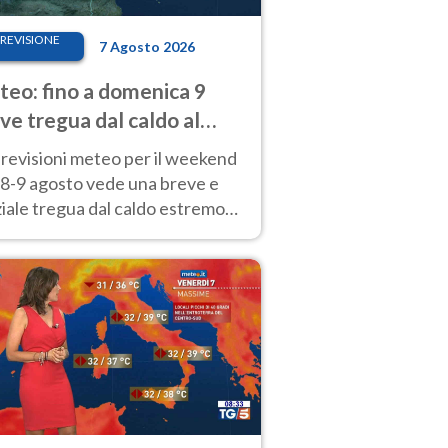
REVISIONE
7 Agosto 2026
eo: fino a domenica 9
ve tregua dal caldo al
d! Altrove calura e afa
revisioni meteo per il weekend
'8-9 agosto vede una breve e
iale tregua dal caldo estremo
Nord mentre altrove persistono
radi.