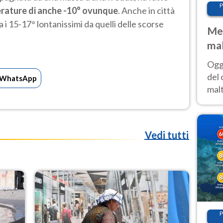
P
rature di anche -10° ovunque
. Anche in città
a i 15-17° lontanissimi da quelli delle scorse
Met
mal
nub
Oggi
es
del 
WhatsApp
malt
estr
prev
Vedi tutti
P