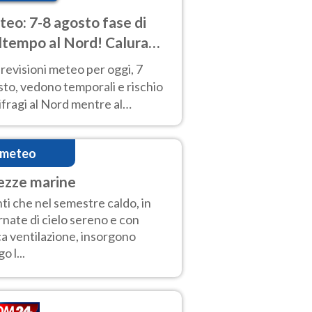
eo: 7-8 agosto fase di
tempo al Nord! Calura
o a Ferragosto
revisioni meteo per oggi, 7
to, vedono temporali e rischio
fragi al Nord mentre al
tro-Sud sole e caldo sempre
to intenso.
imeteo
ezze marine
ti che nel semestre caldo, in
rnate di cielo sereno e con
a ventilazione, insorgono
o l...