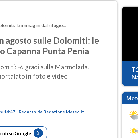
omiti: le immagini dal rifugio...
 agosto sulle Dolomiti: le
gio Capanna Punta Penia
omiti: -6 gradi sulla Marmolada. Il
T
ortalato in foto e video
Na
Mete
re 14:47 - Redatto da Redazione Meteo.it
fonti su
Google