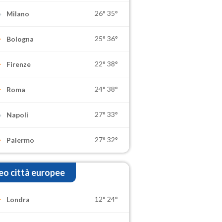
26°
35°
Milano
25°
36°
Bologna
22°
38°
Firenze
24°
38°
Roma
27°
33°
Napoli
27°
32°
Palermo
o città europee
12°
24°
Londra