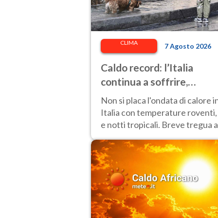
CLIMA
7 Agosto 2026
Caldo record: l’Italia
continua a soffrire,
temperature oltre 40°C e
Non si placa l'ondata di calore i
afa per altri 10 giorni
Italia con temperature roventi,
e notti tropicali. Breve tregua a
Nord.