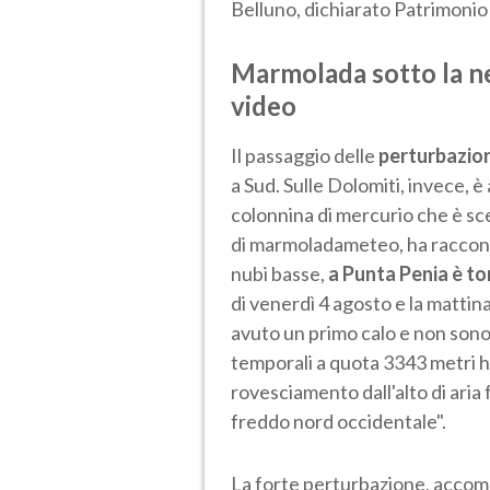
Belluno, dichiarato Patrimonio
Marmolada sotto la ne
video
Il passaggio delle
perturbazion
a Sud. Sulle Dolomiti, invece, è 
colonnina di mercurio che è s
di marmoladameteo, ha raccont
nubi basse,
a Punta Penia è to
di venerdì 4 agosto e la mattin
avuto un primo calo e non sono a
temporali a quota 3343 metri h
rovesciamento dall'alto di aria
freddo nord occidentale".
La forte perturbazione, accomp