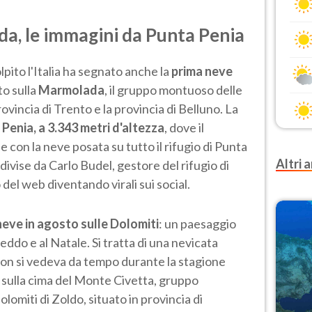
a, le immagini da Punta Penia
pito l'Italia ha segnato anche la
prima neve
to sulla
Marmolada
, il gruppo montuoso delle
provincia di Trento e la provincia di Belluno. La
Penia, a 3.343 metri d'altezza
, dove il
 con la neve posata su tutto il rifugio di Punta
Altri a
divise da Carlo Budel, gestore del rifugio di
 del web diventando virali sui social.
neve in agosto sulle Dolomiti
: un paesaggio
eddo e al Natale. Si tratta di una nevicata
non si vedeva da tempo durante la stagione
 sulla cima del Monte Civetta, gruppo
omiti di Zoldo, situato in provincia di