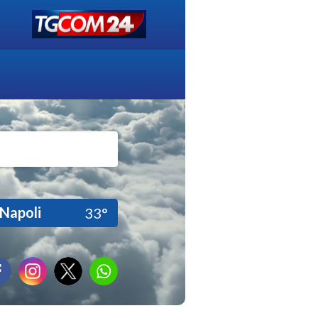
Napoli
33°