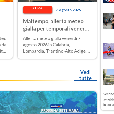
CLIMA
6 Agosto 2026
Maltempo, allerta meteo
gialla per temporali venerdì
7 agosto: le regioni colpite
eteo
Allerta meteo gialla venerdì 7
à da
agosto 2026 in Calabria,
ittà
Lombardia, Trentino-Alto Adige e
Veneto.
Vedi
tutte
Secondo
avrebb
in cors