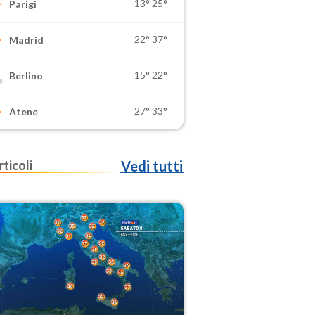
13°
25°
Parigi
22°
37°
Madrid
15°
22°
Berlino
27°
33°
Atene
rticoli
Vedi tutti