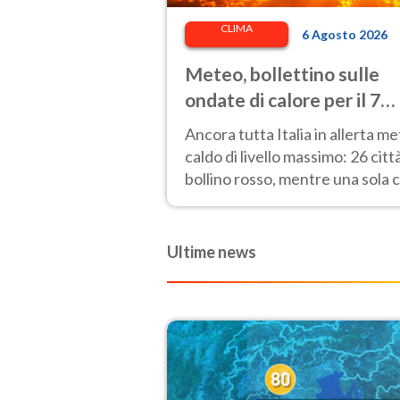
CLIMA
6 Agosto 2026
Meteo, bollettino sulle
ondate di calore per il 7
agosto 2026: 26 città da
Ancora tutta Italia in allerta m
bollino rosso in Italia
caldo di livello massimo: 26 citt
bollino rosso, mentre una sola c
passa al bollino giallo.
Ultime news