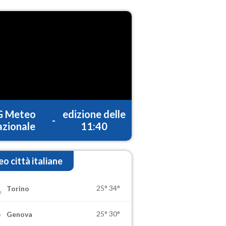
G Meteo
edizione delle
-
zionale
11:40
o città italiane
25°
34°
Torino
25°
30°
Genova