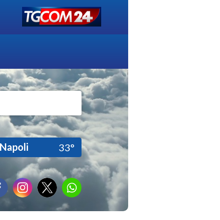
Napoli
33°