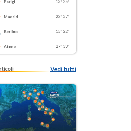
13°
25°
Parigi
22°
37°
Madrid
15°
22°
Berlino
27°
33°
Atene
rticoli
Vedi tutti