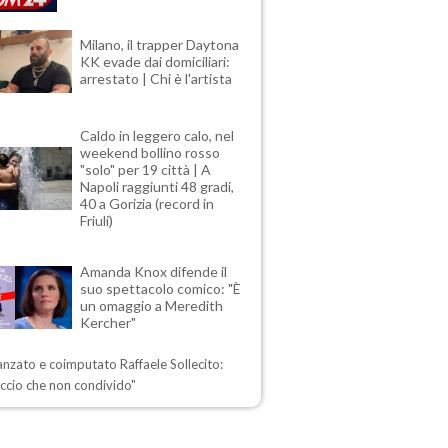
Milano, il trapper Daytona
KK evade dai domiciliari:
arrestato | Chi è l'artista
Caldo in leggero calo, nel
weekend bollino rosso
"solo" per 19 città | A
Napoli raggiunti 48 gradi,
40 a Gorizia (record in
Friuli)
Amanda Knox difende il
suo spettacolo comico: "È
un omaggio a Meredith
Kercher"
danzato e coimputato Raffaele Sollecito:
ccio che non condivido"