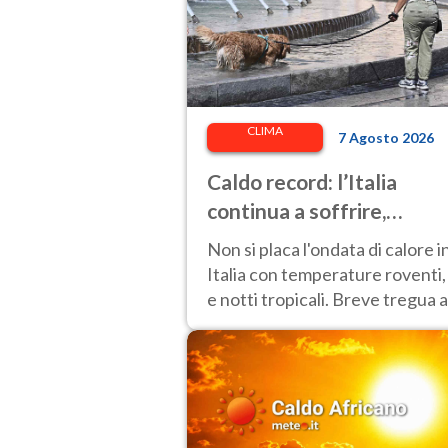
CLIMA
7 Agosto 2026
Caldo record: l’Italia
continua a soffrire,
temperature oltre 40°C e
Non si placa l'ondata di calore i
afa per altri 10 giorni
Italia con temperature roventi,
e notti tropicali. Breve tregua a
Nord.