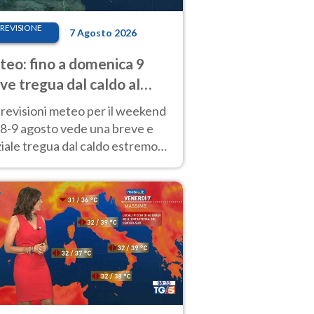
REVISIONE
7 Agosto 2026
eo: fino a domenica 9
ve tregua dal caldo al
d! Altrove calura e afa
revisioni meteo per il weekend
'8-9 agosto vede una breve e
iale tregua dal caldo estremo
Nord mentre altrove persistono
radi.