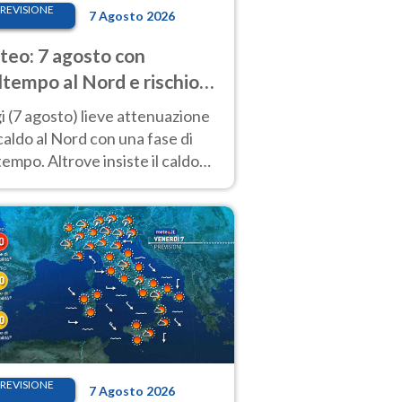
REVISIONE
7 Agosto 2026
eo: 7 agosto con
tempo al Nord e rischio
ifragi. Altrove caldo
 (7 agosto) lieve attenuazione
tremo
caldo al Nord con una fase di
empo. Altrove insiste il caldo
emo con picchi di 40°C. Le
isioni
REVISIONE
7 Agosto 2026