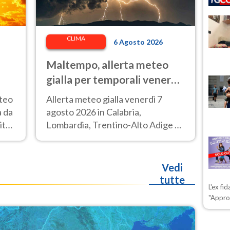
CLIMA
6 Agosto 2026
Maltempo, allerta meteo
gialla per temporali venerdì
7 agosto: le regioni colpite
eteo
Allerta meteo gialla venerdì 7
à da
agosto 2026 in Calabria,
ittà
Lombardia, Trentino-Alto Adige e
Veneto.
Vedi
tutte
L'ex fi
"Appro