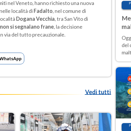
omiti nel Veneto, hanno richiesto una nuova
P
elle località di
Fadalto
, nel comune di
Met
località
Dogana Vecchia
, tra San Vito di
mal
non si segnalano frane
, la decisione
nub
 in via del tutto precauzionale.
Oggi
es
del 
malt
WhatsApp
estr
prev
Vedi tutti
P