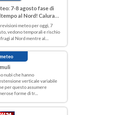
eo: 7-8 agosto fase di
tempo al Nord! Calura
o a Ferragosto
revisioni meteo per oggi, 7
to, vedono temporali e rischio
fragi al Nord mentre al
tro-Sud sole e caldo sempre
to intenso.
imeteo
muli
o nubi che hanno
estensione verticale variabile
he per questo assumere
erose forme di tr...