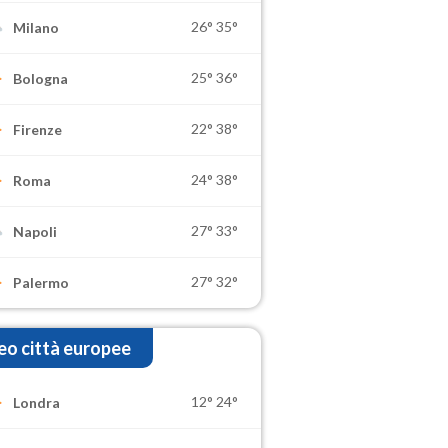
26°
35°
Milano
25°
36°
Bologna
22°
38°
Firenze
24°
38°
Roma
27°
33°
Napoli
27°
32°
Palermo
o città europee
12°
24°
Londra