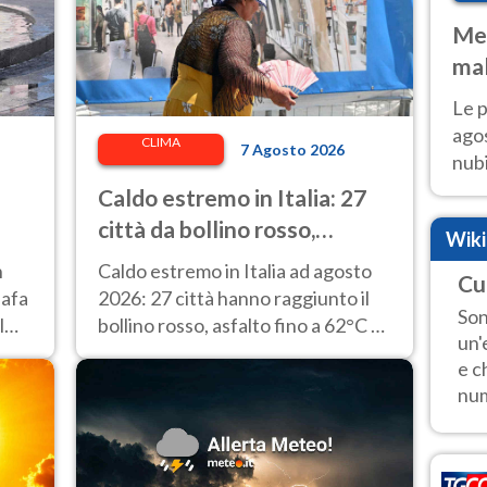
Met
mal
fin
Le p
agos
CLIMA
7 Agosto 2026
nubi
Cen
Caldo estremo in Italia: 27
mol
città da bollino rosso,
Wik
asfalto fino a 62° e punte di
n
Caldo estremo in Italia ad agosto
Cu
48° alla stazione di Napoli
 afa
2026: 27 città hanno raggiunto il
Son
l
bollino rosso, asfalto fino a 62°C e
un'
48°C rilevati alla stazione di Napoli.
e c
num