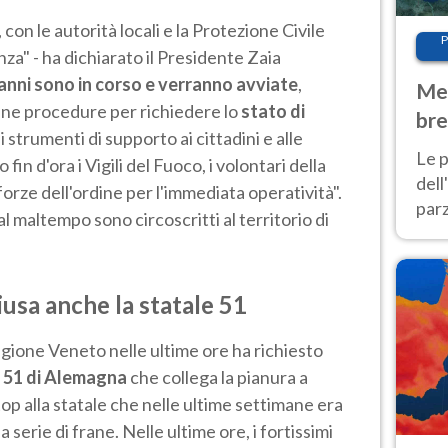
on le autorità locali e la Protezione Civile
P
za" - ha dichiarato il Presidente Zaia
danni sono in corso e verranno avviate
,
Met
une procedure per richiedere lo
stato di
bre
i strumenti di supporto ai cittadini e alle
Nor
Le p
in d'ora i Vigili del Fuoco, i volontari della
dell
 forze dell'ordine per l'immediata operatività".
parz
al maltempo sono circoscritti al territorio di
al 
40 g
sa anche la statale 51
egione Veneto nelle ultime ore ha richiesto
e 51 di Alemagna
che collega la pianura a
top alla statale che nelle ultime settimane era
 serie di frane. Nelle ultime ore, i fortissimi