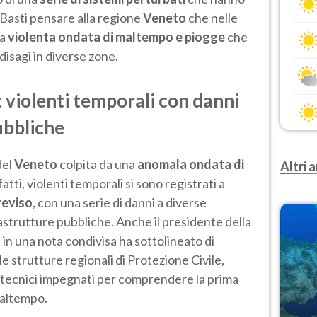
. Basti pensare alla regione
Veneto
che nelle
na
violenta ondata di maltempo e piogge
che
disagi in diverse zone.
 violenti temporali con danni
ubbliche
del
Veneto
colpita da una
anomala ondata di
Altri a
fatti, violenti temporali si sono registrati a
reviso
, con una serie di danni a diverse
rastrutture pubbliche. Anche il presidente della
a
in una nota condivisa ha sottolineato di
e strutture regionali di Protezione Civile,
 tecnici impegnati per comprendere la prima
maltempo.