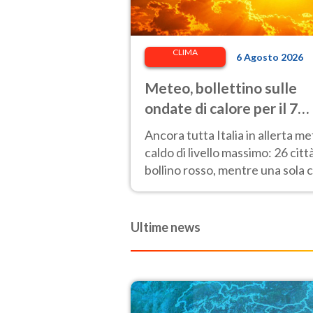
CLIMA
6 Agosto 2026
Meteo, bollettino sulle
ondate di calore per il 7
agosto 2026: 26 città da
Ancora tutta Italia in allerta m
bollino rosso in Italia
caldo di livello massimo: 26 citt
bollino rosso, mentre una sola c
passa al bollino giallo.
Ultime news