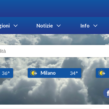
ioni
Notizie
Info
Milano
36°
34°