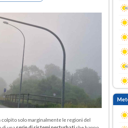
Mete
 colpito solo marginalmente le regioni del
o di una
serie di sistemi perturbati
che hanno