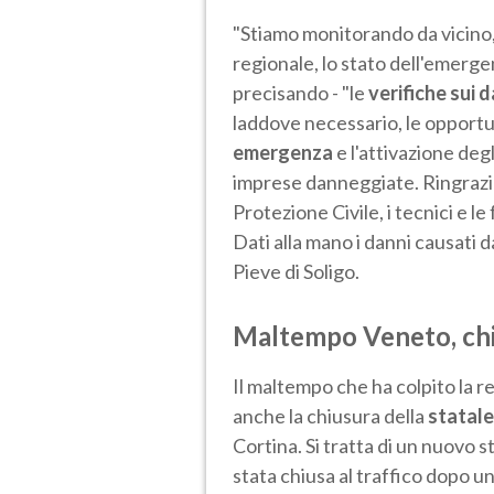
"Stiamo monitorando da vicino, c
regionale, lo stato dell'emergen
precisando - "le
verifiche sui 
laddove necessario, le opport
emergenza
e l'attivazione degl
imprese danneggiate. Ringrazio f
Protezione Civile, i tecnici e le
Dati alla mano i danni causati d
Pieve di Soligo.
Maltempo Veneto, chiu
Il maltempo che ha colpito la r
anche la chiusura della
statal
Cortina. Si tratta di un nuovo s
stata chiusa al traffico dopo una