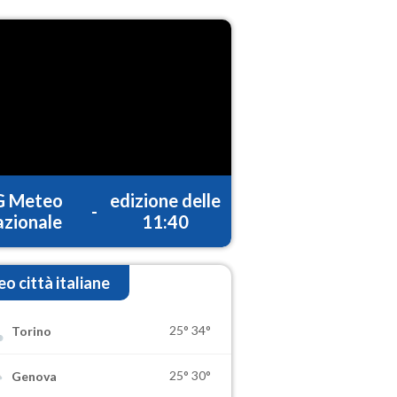
G Meteo
edizione delle
-
zionale
11:40
o città italiane
25°
34°
Torino
25°
30°
Genova