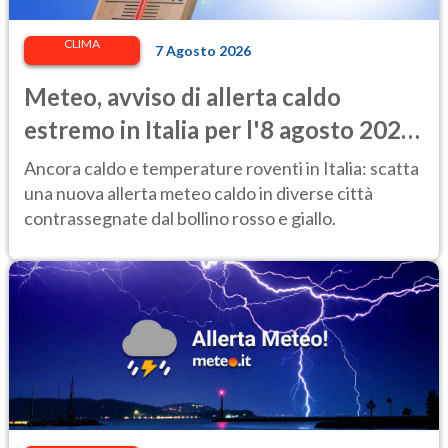
CLIMA
7 Agosto 2026
Meteo, avviso di allerta caldo
estremo in Italia per l'8 agosto 2026:
le città a rischio per il Ministero della
Ancora caldo e temperature roventi in Italia: scatta
Salute
una nuova allerta meteo caldo in diverse città
contrassegnate dal bollino rosso e giallo.