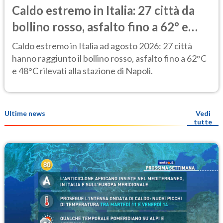
Caldo estremo in Italia: 27 città da
bollino rosso, asfalto fino a 62° e
punte di 48° alla stazione di Napoli
Caldo estremo in Italia ad agosto 2026: 27 città
hanno raggiunto il bollino rosso, asfalto fino a 62°C
e 48°C rilevati alla stazione di Napoli.
Ultime news
Vedi
tutte