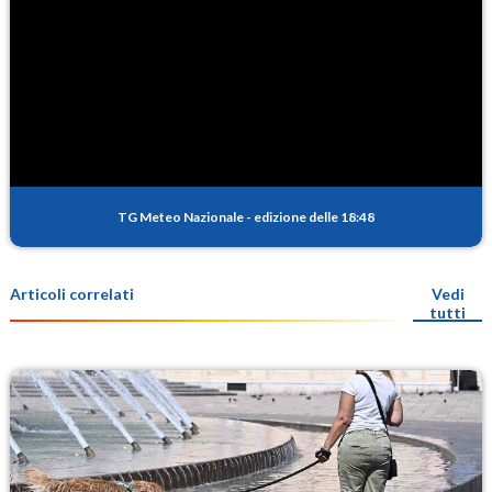
TG Meteo Nazionale
-
edizione delle 18:48
Articoli correlati
Vedi
tutti