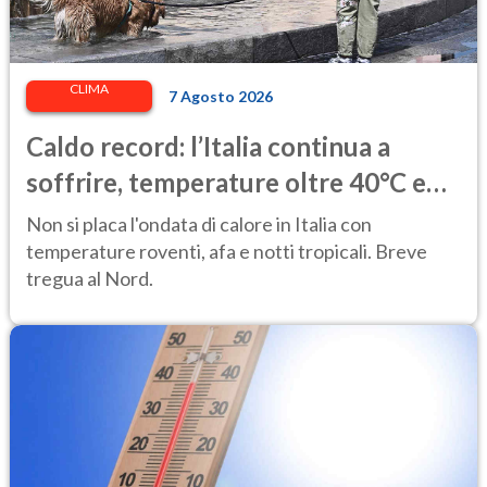
CLIMA
7 Agosto 2026
Caldo record: l’Italia continua a
soffrire, temperature oltre 40°C e
afa per altri 10 giorni
Non si placa l'ondata di calore in Italia con
temperature roventi, afa e notti tropicali. Breve
tregua al Nord.