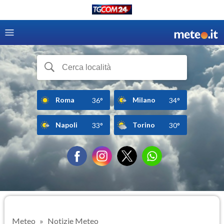
Roma
Milano
36°
34°
Napoli
Torino
33°
30°
Meteo
Notizie Meteo