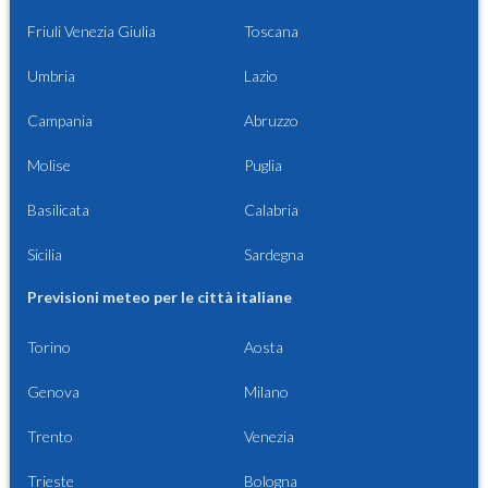
Friuli Venezia Giulia
Toscana
Umbria
Lazio
Campania
Abruzzo
Molise
Puglia
Basilicata
Calabria
Sicilia
Sardegna
Previsioni meteo per le città italiane
Torino
Aosta
Genova
Milano
Trento
Venezia
Trieste
Bologna