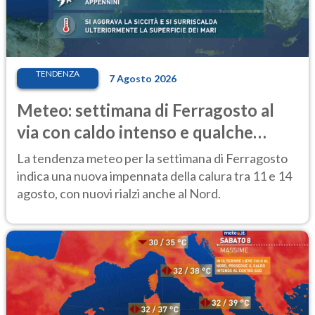
TENDENZA
7 Agosto 2026
Meteo: settimana di Ferragosto al
via con caldo intenso e qualche
temporale
La tendenza meteo per la settimana di Ferragosto
indica una nuova impennata della calura tra 11 e 14
agosto, con nuovi rialzi anche al Nord.