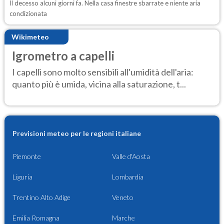
Il decesso alcuni giorni fa. Nella casa finestre sbarrate e niente aria
condizionata
Wikimeteo
Igrometro a capelli
I capelli sono molto sensibili all'umidità dell'aria:
quanto più è umida, vicina alla saturazione, t...
Previsioni meteo per le regioni italiane
Piemonte
Valle d'Aosta
Liguria
Lombardia
Trentino Alto Adige
Veneto
Emilia Romagna
Marche