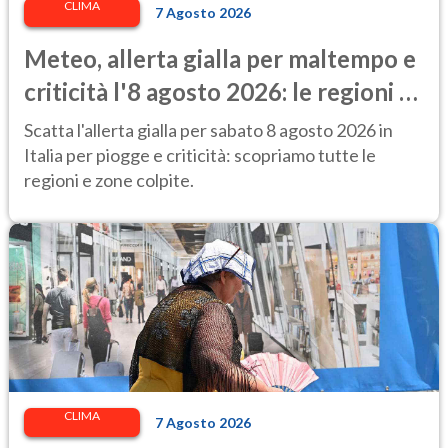
CLIMA
7 Agosto 2026
Meteo, allerta gialla per maltempo e
criticità l'8 agosto 2026: le regioni a
rischio
Scatta l'allerta gialla per sabato 8 agosto 2026 in
Italia per piogge e criticità: scopriamo tutte le
regioni e zone colpite.
CLIMA
7 Agosto 2026