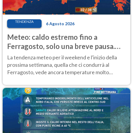
TENDENZA
6 Agosto 2026
Meteo: caldo estremo fino a
Ferragosto, solo una breve pausa.
Ecco dove
La tendenza meteo per il weekend e l'inizio della
prossima settimana, quella che ci condurrà al
Ferragosto, vede ancora temperature molto
elevate