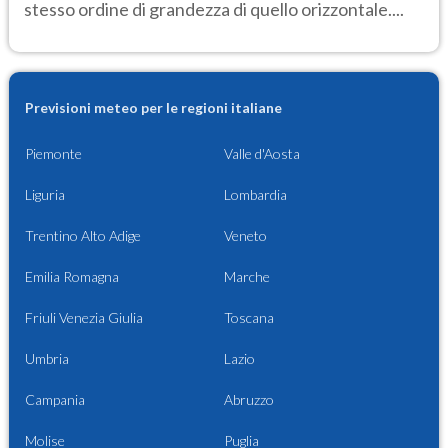
stesso ordine di grandezza di quello orizzontale....
Previsioni meteo per le regioni italiane
Piemonte
Valle d'Aosta
Liguria
Lombardia
Trentino Alto Adige
Veneto
Emilia Romagna
Marche
Friuli Venezia Giulia
Toscana
Umbria
Lazio
Campania
Abruzzo
Molise
Puglia