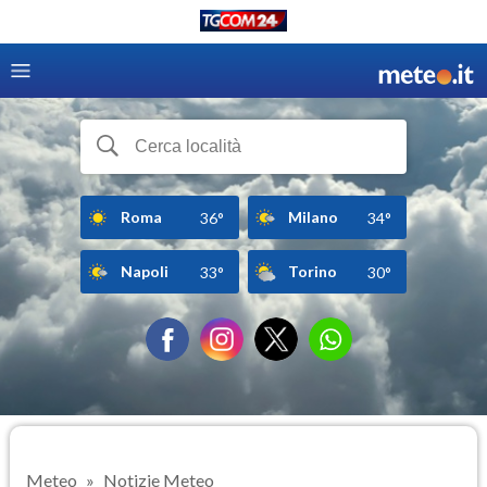
Roma
Milano
36°
34°
Napoli
Torino
33°
30°
Meteo
Notizie Meteo