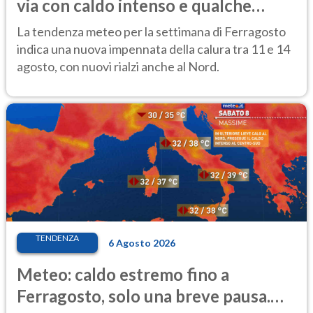
via con caldo intenso e qualche
temporale
La tendenza meteo per la settimana di Ferragosto
indica una nuova impennata della calura tra 11 e 14
agosto, con nuovi rialzi anche al Nord.
TENDENZA
6 Agosto 2026
Meteo: caldo estremo fino a
Ferragosto, solo una breve pausa.