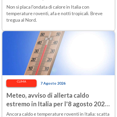
afa per altri 10 giorni
Non si placa l'ondata di calore in Italia con
temperature roventi, afa e notti tropicali. Breve
tregua al Nord.
CLIMA
7 Agosto 2026
Meteo, avviso di allerta caldo
estremo in Italia per l'8 agosto 2026:
le città a rischio per il Ministero della
Ancora caldo e temperature roventi in Italia: scatta