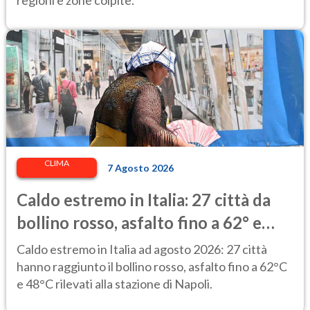
regioni e zone colpite.
CLIMA
7 Agosto 2026
Caldo estremo in Italia: 27 città da
bollino rosso, asfalto fino a 62° e
punte di 48° alla stazione di Napoli
Caldo estremo in Italia ad agosto 2026: 27 città
hanno raggiunto il bollino rosso, asfalto fino a 62°C
e 48°C rilevati alla stazione di Napoli.