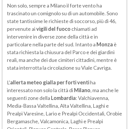
Non solo, sempre a Milano il forte vento ha
trascinato un comignolo su di un automobile. Sono
state tantissime le richieste di soccorso, più di 46,
pervenute ai
vigili del fuoco
chiamati ad
intervenire in diverse zone della città e in
particolare nella parte del sud. Intanto a
Monza
è
stata richiesta la chiusura del Parco e dei giardini
reali, ma anche dei due cimiteri cittadini, mentre è
stata interrotta la circolazione su Viale Cavriga.
L'
allerta meteo gialla per forti venti
ha
interessato non solo la città di
Milano
, ma anche le
seguenti zone della
Lombardia
: Valchiavenna,
Media-Bassa Valtellina, Alta Valtellina, Laghi e
Prealpi Varesine, Lario e Prealpi Occidentali, Orobie
Bergamasche, Valcamonica, Laghi e Prealpi