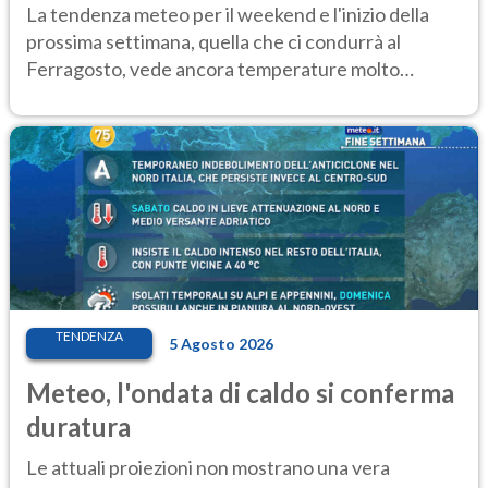
Ecco dove
La tendenza meteo per il weekend e l'inizio della
prossima settimana, quella che ci condurrà al
Ferragosto, vede ancora temperature molto
elevate
TENDENZA
5 Agosto 2026
Meteo, l'ondata di caldo si conferma
duratura
Le attuali proiezioni non mostrano una vera