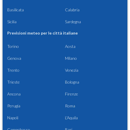
Basilicata
Calabria
Sicilia
Sardegna
Previsioni meteo per le città italiane
Torino
Aosta
Genova
Milano
Trento
Venezia
Trieste
Bologna
Ancona
Firenze
Perugia
Roma
Napoli
L'Aquila
Campobasso
Bari