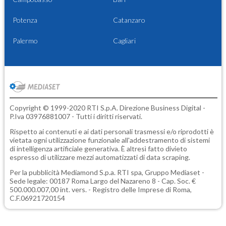
Potenza
Catanzaro
Palermo
Cagliari
Copyright © 1999-2020 RTI S.p.A. Direzione Business Digital -
P.Iva 03976881007 - Tutti i diritti riservati.
Rispetto ai contenuti e ai dati personali trasmessi e/o riprodotti è
vietata ogni utilizzazione funzionale all'addestramento di sistemi
di intelligenza artificiale generativa. È altresì fatto divieto
espresso di utilizzare mezzi automatizzati di data scraping.
Per la pubblicità
Mediamond S.p.a.
RTI spa, Gruppo Mediaset -
Sede legale: 00187 Roma Largo del Nazareno 8 - Cap. Soc. €
500.000.007,00 int. vers. - Registro delle Imprese di Roma,
C.F.06921720154