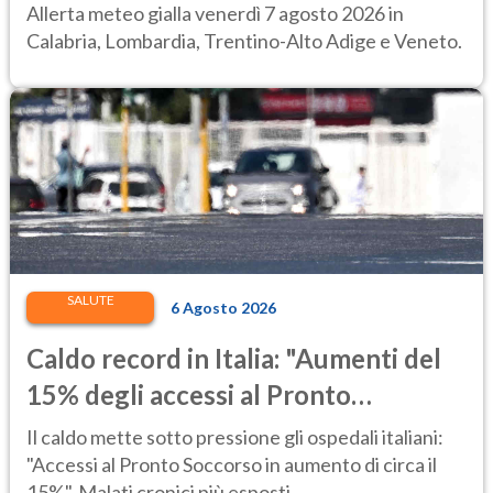
regioni colpite
Allerta meteo gialla venerdì 7 agosto 2026 in
Calabria, Lombardia, Trentino-Alto Adige e Veneto.
SALUTE
6 Agosto 2026
Caldo record in Italia: "Aumenti del
15% degli accessi al Pronto
Soccorso"
Il caldo mette sotto pressione gli ospedali italiani:
"Accessi al Pronto Soccorso in aumento di circa il
15%". Malati cronici più esposti.