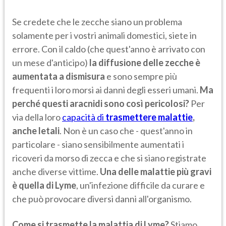
Se credete che le zecche siano un problema
solamente per i vostri animali domestici, siete in
errore. Con il caldo (che quest'anno è arrivato con
un mese d'anticipo)
la diffusione delle zecche è
aumentata a dismisura
e sono sempre più
frequenti i loro morsi ai danni degli esseri umani.
Ma
perché questi aracnidi sono così pericolosi?
Per
via della loro
capacità di
trasmettere malattie
,
anche letali
. Non è un caso che - quest'anno in
particolare - siano sensibilmente aumentati i
ricoveri da morso di zecca e che si siano registrate
anche diverse vittime.
Una delle malattie più gravi
è quella di Lyme
, un'infezione difficile da curare e
che può provocare diversi danni all'organismo.
Come si trasmette la malattia di Lyme?
Stiamo