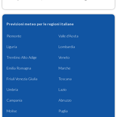
Previsioni meteo per le regioni italiane
Piemonte
Valle d'Aosta
Liguria
Lombardia
Trentino Alto Adige
Veneto
Emilia Romagna
Marche
Friuli Venezia Giulia
Toscana
Umbria
Lazio
Campania
Abruzzo
Molise
Puglia