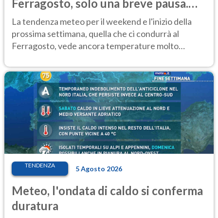
Ferragosto, solo una breve pausa.
Ecco dove
La tendenza meteo per il weekend e l'inizio della
prossima settimana, quella che ci condurrà al
Ferragosto, vede ancora temperature molto
elevate
TENDENZA
5 Agosto 2026
Meteo, l'ondata di caldo si conferma
duratura