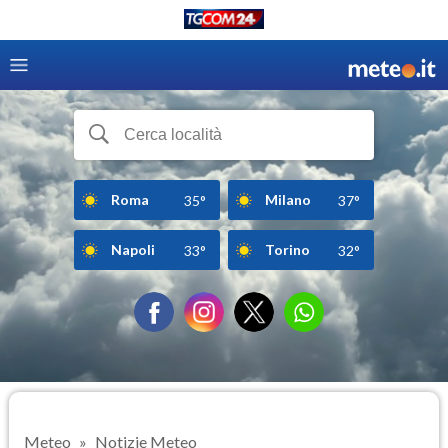
Roma
Milano
35°
37°
Napoli
Torino
33°
32°
Meteo
Notizie Meteo