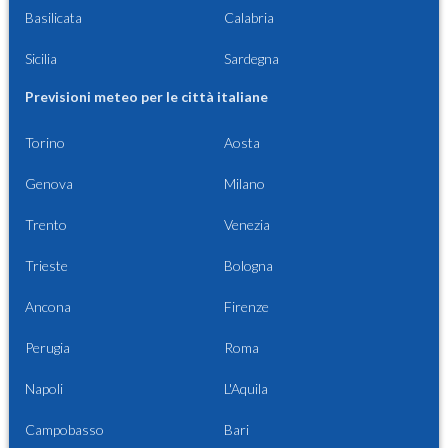
Basilicata
Calabria
Sicilia
Sardegna
Previsioni meteo per le città italiane
Torino
Aosta
Genova
Milano
Trento
Venezia
Trieste
Bologna
Ancona
Firenze
Perugia
Roma
Napoli
L'Aquila
Campobasso
Bari