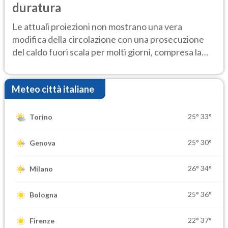
duratura
Le attuali proiezioni non mostrano una vera
modifica della circolazione con una prosecuzione
del caldo fuori scala per molti giorni, compresa la
settimana di Ferragosto
Meteo città italiane
25°
33°
Torino
25°
30°
Genova
26°
34°
Milano
25°
36°
Bologna
22°
37°
Firenze