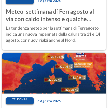
7 Agosto 2026
Meteo: settimana di Ferragosto al
via con caldo intenso e qualche
temporale
La tendenza meteo per la settimana di Ferragosto
indica una nuova impennata della calura tra 11 e 14
agosto, con nuovi rialzi anche al Nord.
TENDENZA
6 Agosto 2026