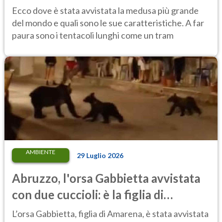
metri, più di un tram cittadino
Ecco dove è stata avvistata la medusa più grande
del mondo e quali sono le sue caratteristiche. A far
paura sono i tentacoli lunghi come un tram
AMBIENTE
29 Luglio 2026
Abruzzo, l'orsa Gabbietta avvistata
con due cuccioli: è la figlia di
Amarena
L’orsa Gabbietta, figlia di Amarena, è stata avvistata