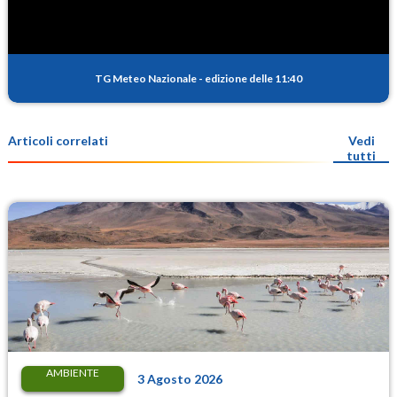
TG Meteo Nazionale
-
edizione delle 11:40
Articoli correlati
Vedi
tutti
AMBIENTE
3 Agosto 2026