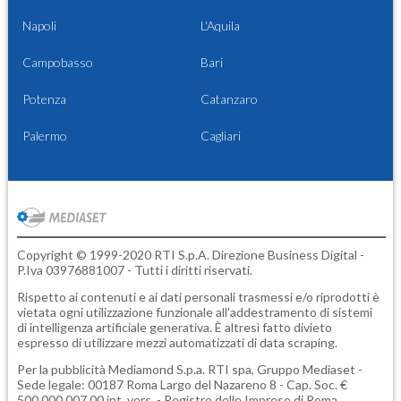
Napoli
L'Aquila
Campobasso
Bari
Potenza
Catanzaro
Palermo
Cagliari
Copyright © 1999-2020 RTI S.p.A. Direzione Business Digital -
P.Iva 03976881007 - Tutti i diritti riservati.
Rispetto ai contenuti e ai dati personali trasmessi e/o riprodotti è
vietata ogni utilizzazione funzionale all'addestramento di sistemi
di intelligenza artificiale generativa. È altresì fatto divieto
espresso di utilizzare mezzi automatizzati di data scraping.
Per la pubblicità
Mediamond S.p.a.
RTI spa, Gruppo Mediaset -
Sede legale: 00187 Roma Largo del Nazareno 8 - Cap. Soc. €
500.000.007,00 int. vers. - Registro delle Imprese di Roma,