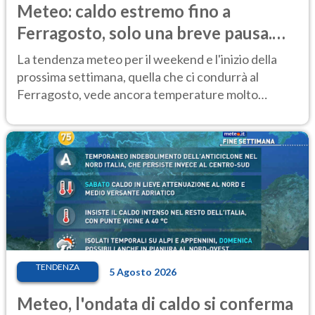
Meteo: caldo estremo fino a
Ferragosto, solo una breve pausa.
Ecco dove
La tendenza meteo per il weekend e l'inizio della
prossima settimana, quella che ci condurrà al
Ferragosto, vede ancora temperature molto
elevate
TENDENZA
5 Agosto 2026
Meteo, l'ondata di caldo si conferma