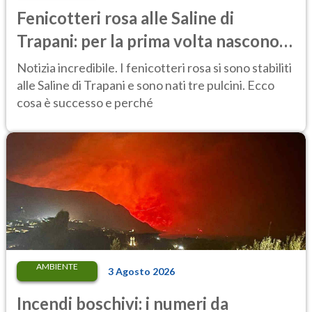
Fenicotteri rosa alle Saline di
Trapani: per la prima volta nascono
tre pulcini nella riserva
Notizia incredibile. I fenicotteri rosa si sono stabiliti
alle Saline di Trapani e sono nati tre pulcini. Ecco
cosa è successo e perché
AMBIENTE
3 Agosto 2026
Incendi boschivi: i numeri da