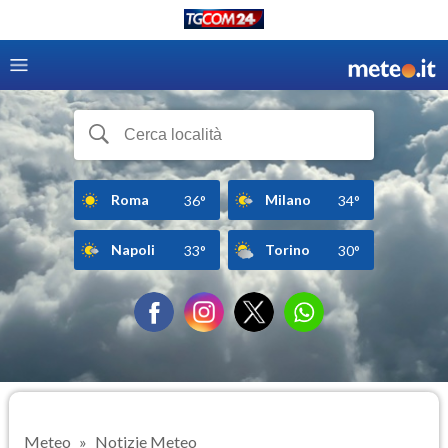
Roma
Milano
36°
34°
Napoli
Torino
33°
30°
Meteo
Notizie Meteo