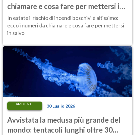
chiamare e cosa fare per mettersi in
salvo
In estate il rischio di incendi boschivi è altissimo:
ecco i numeri da chiamare e cosa fare per mettersi
in salvo
AMBIENTE
30 Luglio 2026
Avvistata la medusa più grande del
mondo: tentacoli lunghi oltre 30