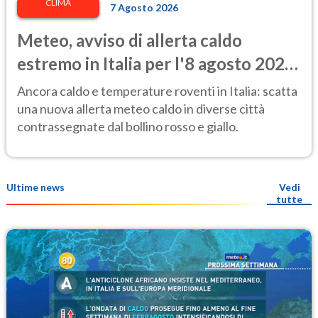
CLIMA
7 Agosto 2026
Meteo, avviso di allerta caldo
estremo in Italia per l'8 agosto 2026:
le città a rischio per il Ministero della
Ancora caldo e temperature roventi in Italia: scatta
Salute
una nuova allerta meteo caldo in diverse città
contrassegnate dal bollino rosso e giallo.
Ultime news
Vedi
tutte