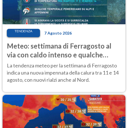
TENDENZA
7 Agosto 2026
Meteo: settimana di Ferragosto al
via con caldo intenso e qualche
temporale
La tendenza meteo per la settimana di Ferragosto
indica una nuova impennata della calura tra 11 e 14
agosto, con nuovi rialzi anche al Nord.