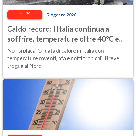
CLIMA
7 Agosto 2026
Caldo record: l’Italia continua a
soffrire, temperature oltre 40°C e
afa per altri 10 giorni
Non si placa l'ondata di calore in Italia con
temperature roventi, afa e notti tropicali. Breve
tregua al Nord.