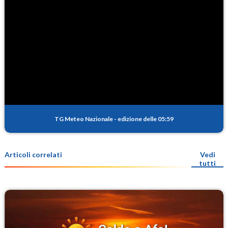
TG Meteo Nazionale
-
edizione delle 05:59
Articoli correlati
Vedi
tutti