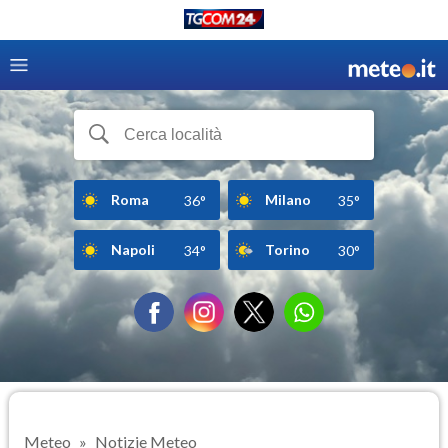
Roma
Milano
36°
35°
Napoli
Torino
34°
30°
Meteo
Notizie Meteo