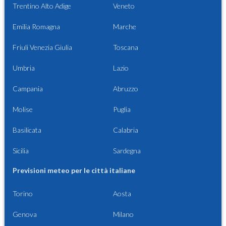
Trentino Alto Adige
Veneto
Emilia Romagna
Marche
Friuli Venezia Giulia
Toscana
Umbria
Lazio
Campania
Abruzzo
Molise
Puglia
Basilicata
Calabria
Sicilia
Sardegna
Previsioni meteo per le città italiane
Torino
Aosta
Genova
Milano