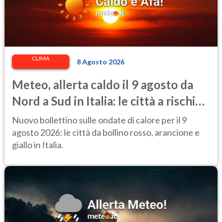
CLIMA
8 Agosto 2026
Meteo, allerta caldo il 9 agosto da
Nord a Sud in Italia: le città a rischio
per il Ministero della Salute
Nuovo bollettino sulle ondate di calore per il 9
agosto 2026: le città da bollino rosso, arancione e
giallo in Italia.