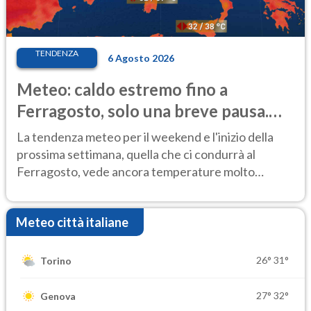
TENDENZA
6 Agosto 2026
Meteo: caldo estremo fino a
Ferragosto, solo una breve pausa.
Ecco dove
La tendenza meteo per il weekend e l'inizio della
prossima settimana, quella che ci condurrà al
Ferragosto, vede ancora temperature molto
elevate
Meteo città italiane
26°
31°
Torino
27°
32°
Genova