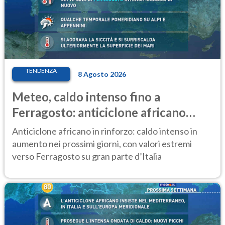
TENDENZA
8 Agosto 2026
Meteo, caldo intenso fino a
Ferragosto: anticiclone africano
ancora protagonista
Anticiclone africano in rinforzo: caldo intenso in
aumento nei prossimi giorni, con valori estremi
verso Ferragosto su gran parte d’Italia