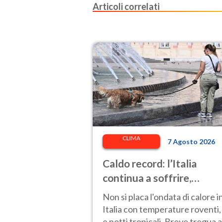
Articoli correlati
CLIMA
7 Agosto 2026
Caldo record: l’Italia
continua a soffrire,
temperature oltre 40°C e
Non si placa l'ondata di calore i
afa per altri 10 giorni
Italia con temperature roventi,
e notti tropicali. Breve tregua a