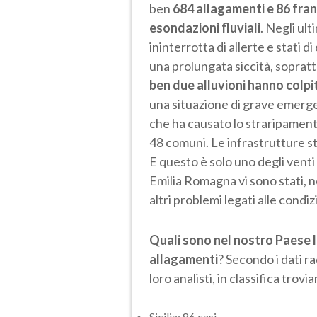
ben
684 allagamenti e 86 fran
esondazioni fluviali
. Negli ult
ininterrotta di allerte e stat
una prolungata siccità, soprat
ben due alluvioni hanno col
una situazione di grave emerge
che ha causato lo straripamento
48 comuni. Le infrastrutture st
E questo è solo uno degli venti 
Emilia Romagna vi sono stati, 
altri problemi legati alle condi
Quali sono nel nostro Paese le
allagamenti
? Secondo i dati r
loro analisti, in classifica trovi
Sicilia: 86 casi