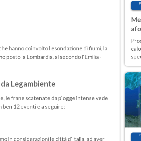
P
Met
afo
tem
Pro
che hanno coinvolto l'esondazione di fiumi, la
cal
spec
mo posto la Lombardia, al secondo l'Emilia -
Sud.
are
ati da Legambiente
ce, le frane scatenate da piogge intense vede
n ben 12 eventi e a seguire:
P
o in considerazioni le città d'Italia, ad aver