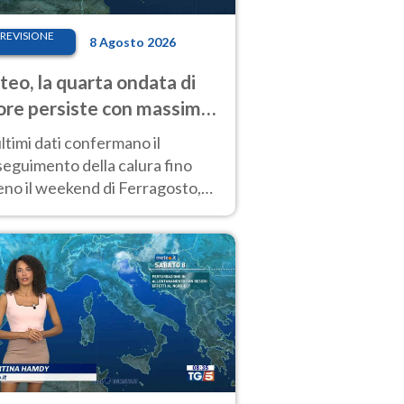
REVISIONE
8 Agosto 2026
eo, la quarta ondata di
ore persiste con massime
pre molto elevate
ultimi dati confermano il
eguimento della calura fino
eno il weekend di Ferragosto,
 tendenza a una nuova
nsificazione prossima
timana