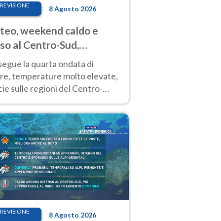
REVISIONE
8 Agosto 2026
eo, weekend caldo e
so al Centro-Sud,
porali sui rilievi
segue la quarta ondata di
ore, temperature molto elevate,
ie sulle regioni del Centro-
 Nuovi temporali di calore sulle
e montuose
REVISIONE
8 Agosto 2026