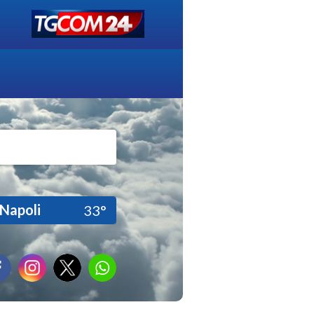
Napoli
33°