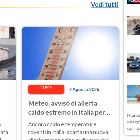
Vedi tutti
CLIMA
7 Agosto 2026
Meteo, avviso di allerta
caldo estremo in Italia per
I Carab
l'8 agosto 2026: le città a
spiaggi
n
Ancora caldo e temperature
spaccia
rischio per il Ministero della
 afa
roventi in Italia: scatta una nuova
Salute
l
allerta meteo caldo in diverse città