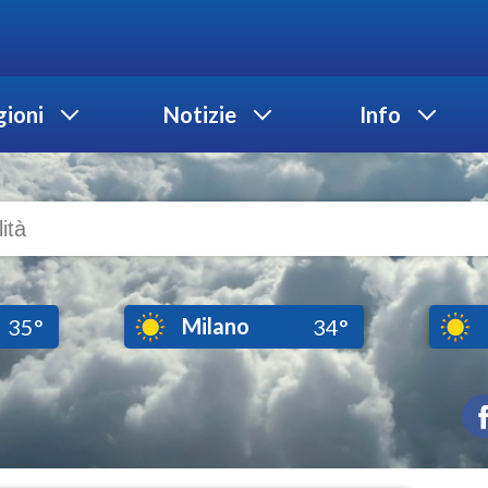
ioni
Notizie
Info
Milano
35°
34°