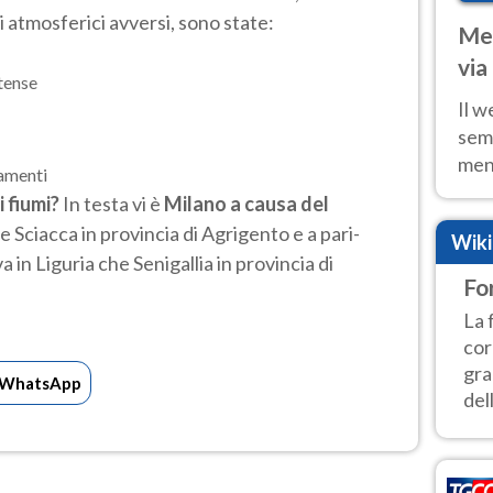
 atmosferici avversi, sono state:
Met
via
tense
cal
Il w
sem
ment
amenti
fino
i fiumi?
In testa vi è
Milano a causa del
calo
re Sciacca in provincia di Agrigento e a pari-
Wik
 in Liguria che Senigallia in provincia di
Fo
La 
cor
gra
WhatsApp
del