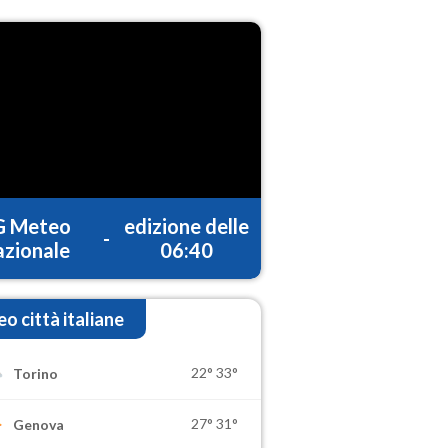
G Meteo
edizione delle
-
zionale
06:40
o città italiane
22°
33°
Torino
27°
31°
Genova