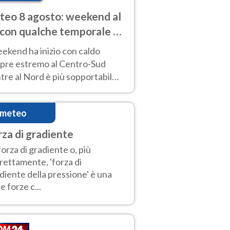
eo 8 agosto: weekend al
 con qualche temporale e
do estremo al Centro-Sud
eekend ha inizio con caldo
pre estremo al Centro-Sud
re al Nord è più sopportabile
 a domenica 9. Temporali di
re sui rilievi.
imeteo
rza di gradiente
forza di gradiente o, più
rettamente, 'forza di
diente della pressione' è una
le forze c...