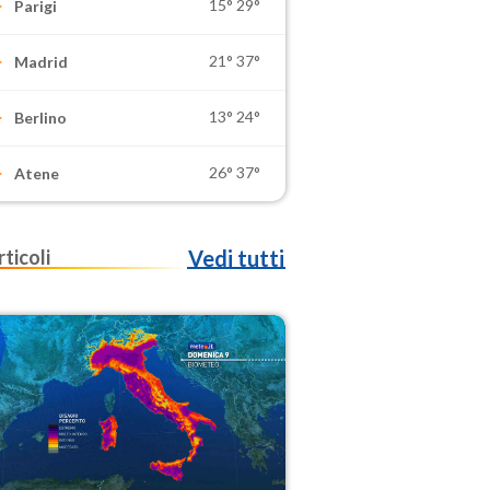
15°
29°
Parigi
21°
37°
Madrid
13°
24°
Berlino
26°
37°
Atene
rticoli
Vedi tutti