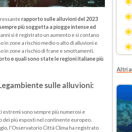
teressante
rapporto sulle alluvioni del 2023
ia sempre più soggetta a piogge intense ed
4 anni si è registrato un aumento e si contano
o in zone a rischio medio o alto di alluvioni e
no in zone a rischio di frane e smottamenti.
to e quali sono state le regioni italiane più
Altri a
i Legambiente sulle alluvioni:
ici estremi sono sempre più numerosi e
o dei più esposti nel continente europeo.
io, l’Osservatorio Città Clima ha registrato