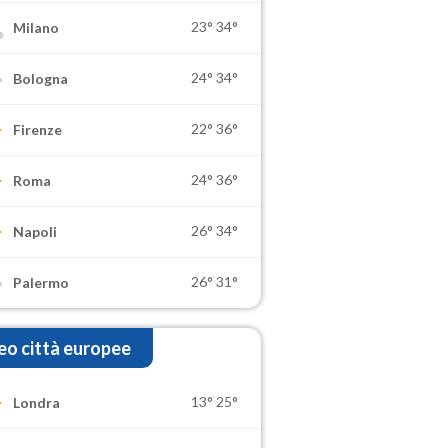
23°
34°
Milano
24°
34°
Bologna
22°
36°
Firenze
24°
36°
Roma
26°
34°
Napoli
26°
31°
Palermo
o città europee
13°
25°
Londra