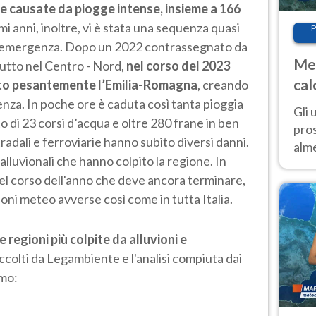
e causate da piogge intense, insieme a 166
imi anni, inoltre, vi è stata una sequenza quasi
P
i di emergenza. Dopo un 2022 contrassegnato da
Met
tutto nel Centro - Nord,
nel corso del 2023
cal
pito pesantemente l’Emilia-Romagna
, creando
sem
nza. In poche ore è caduta così tanta pioggia
Gli 
 di 23 corsi d’acqua e oltre 280 frane in ben
pros
radali e ferroviarie hanno subito diversi danni.
alm
alluvionali che hanno colpito la regione. In
con
nel corso dell'anno che deve ancora terminare,
inte
zioni meteo avverse così come in tutta Italia.
set
 regioni più colpite da alluvioni e
accolti da Legambiente e l'analisi compiuta dai
amo: