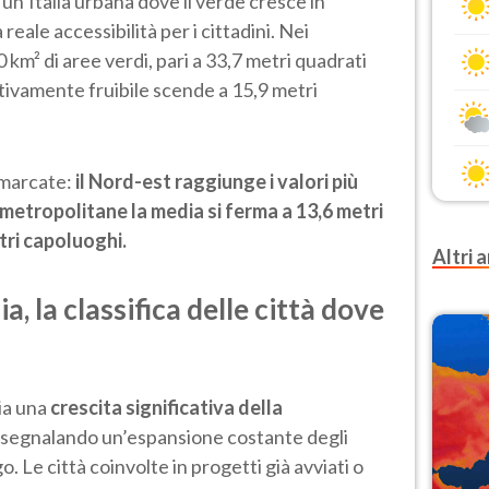
un’Italia urbana dove il verde cresce in
eale accessibilità per i cittadini. Nei
 km² di aree verdi, pari a 33,7 metri quadrati
ttivamente fruibile scende a 15,9 metri
o marcate:
il Nord-est raggiunge i valori più
 metropolitane la media si ferma a 13,6 metri
ltri capoluoghi.
Altri a
a, la classifica delle città dove
ia una
crescita significativa della
, segnalando un’espansione costante degli
 Le città coinvolte in progetti già avviati o