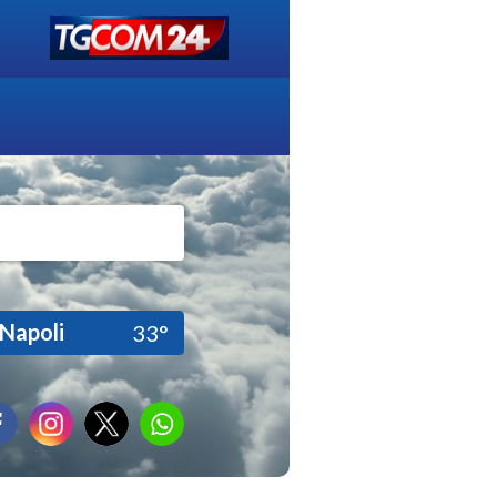
Napoli
33°