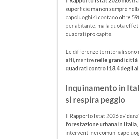
Il
Rapporto Istat 2026
mostra 
superficie ma non sempre nella r
capoluoghi si contano oltre 590
per abitante, ma la quota effe
quadrati pro capite.
Le differenze territoriali son
alti
, mentre
nelle grandi città
quadrati contro i 18,4 degli a
Inquinamento in Itali
si respira peggio
Il Rapporto Istat 2026 evidenz
forestazione urbana in Italia
interventi nei comuni capoluogo.