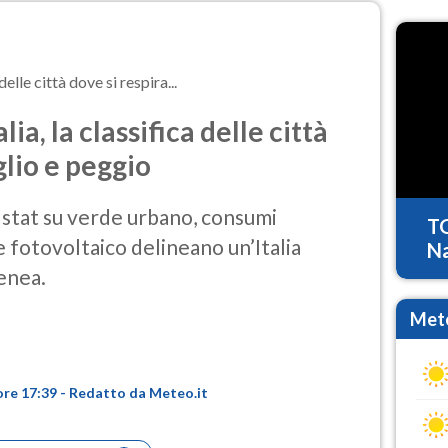
delle città dove si respira...
ia, la classifica delle città
glio e peggio
l’Istat su verde urbano, consumi
T
 fotovoltaico delineano un’Italia
Na
enea.
Mete
ore 17:39 - Redatto da Meteo.it