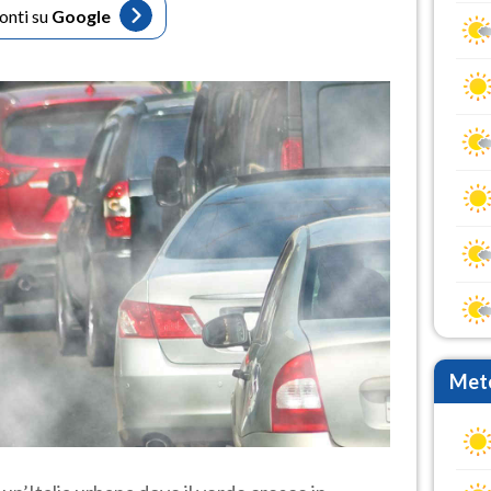
fonti su
Google
Mete