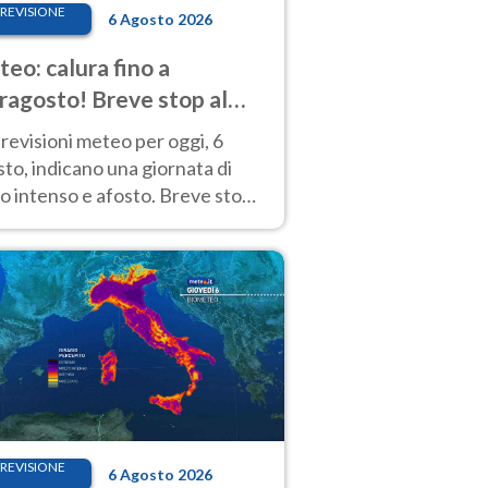
REVISIONE
6 Agosto 2026
eo: calura fino a
ragosto! Breve stop al
d tra 7 e 9 agosto
revisioni meteo per oggi, 6
to, indicano una giornata di
o intenso e afosto. Breve stop
Anticiclone solo sulle regioni del
d.
REVISIONE
6 Agosto 2026