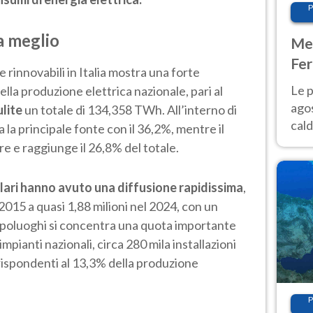
P
ra meglio
Met
Fer
 rinnovabili in Italia mostra una forte
Nor
Le p
ella produzione elettrica nazionale, pari al
agos
ulite
un totale di 134,358 TWh. All’interno di
cald
a la principale fonte con il 36,2%, mentre il
all'
e e raggiunge il 26,8% del totale.
Nor
olari hanno avuto una diffusione rapidissima
,
2015 a quasi 1,88 milioni nel 2024, con un
poluoghi si concentra una quota importante
impianti nazionali, circa 280 mila installazioni
spondenti al 13,3% della produzione
P