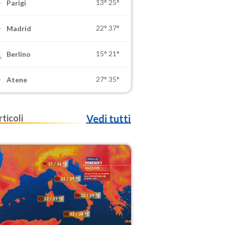
13°
25°
Parigi
22°
37°
Madrid
15°
21°
Berlino
27°
35°
Atene
rticoli
Vedi tutti