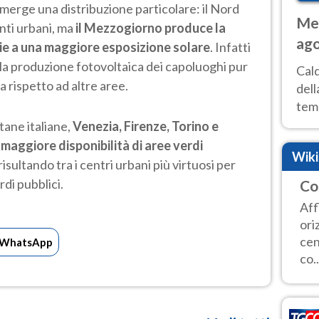
 emerge una distribuzione particolare: il Nord
Met
anti urbani, ma
il Mezzogiorno produce la
ago
zie a una maggiore esposizione solare
. Infatti
ai 
lla produzione fotovoltaica dei capoluoghi pur
Cal
 rispetto ad altre aree.
dell
temp
inte
itane italiane,
Venezia, Firenze, Torino e
tre
 maggiore disponibilità di aree verdi
Wik
 risultando tra i centri urbani più virtuosi per
rdi pubblici.
Co
Aff
ori
cen
WhatsApp
co..