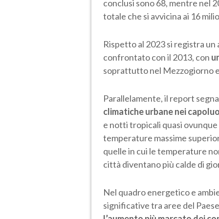
conclusi sono 68, mentre nel 
totale che si avvicina ai 16 mili
Rispetto al 2023 si registra un
confrontato con il 2013, con
un
soprattutto nel Mezzogiorno e
Parallelamente, il report segn
climatiche urbane nei capoluo
e notti tropicali quasi ovunque 
temperature massime superiori a
quelle in cui le temperature no
città diventano più calde di gi
Nel quadro energetico e ambien
significative tra aree del Paes
l’aumento più marcato dei con