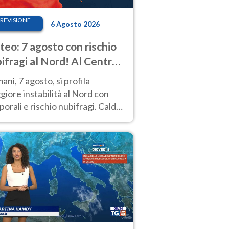
REVISIONE
6 Agosto 2026
eo: 7 agosto con rischio
ifragi al Nord! Al Centro-
 caldo estremo
ni, 7 agosto, si profila
iore instabilità al Nord con
orali e rischio nubifragi. Caldo
pre estremo al Centro-Sud. Le
isioni.