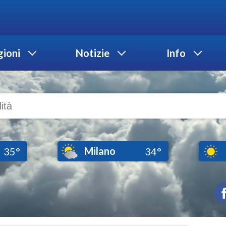
ioni
Notizie
Info
Milano
35°
34°