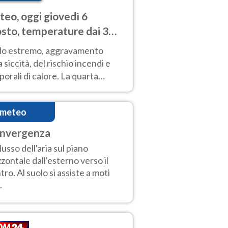
eo, oggi giovedì 6
sto, temperature dai 33
40 gradi
do estremo, aggravamento
a siccità, del rischio incendi e
orali di calore. La quarta
nsa ondata di calore non dà
gua e durerà fino Ferragosto
imeteo
nvergenza
lusso dell'aria sul piano
zzontale dall'esterno verso il
tro. Al suolo si assiste a moti
.