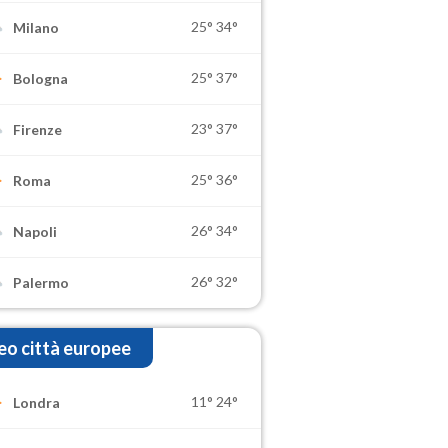
25°
34°
Milano
25°
37°
Bologna
23°
37°
Firenze
25°
36°
Roma
26°
34°
Napoli
26°
32°
Palermo
o città europee
11°
24°
Londra