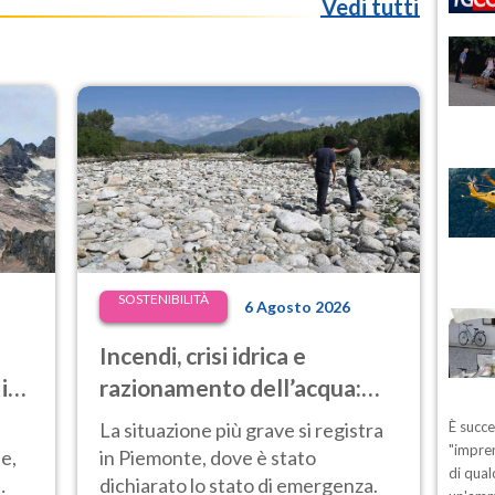
Vedi tutti
SOSTENIBILITÀ
6 Agosto 2026
Incendi, crisi idrica e
 in
razionamento dell’acqua:
à e
ora anche il Nord Italia è in
La situazione più grave si registra
È succ
difficoltà
"impren
e,
in Piemonte, dove è stato
di qual
dichiarato lo stato di emergenza.