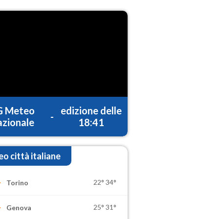
G Meteo
edizione delle
-
zionale
18:41
o città italiane
22°
34°
Torino
25°
31°
Genova