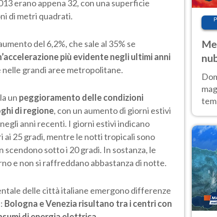
2013 erano appena 32, con una superficie
oni di metri quadrati.
P
Met
 aumento del 6,2%, che sale al 35% se
’accelerazione più evidente negli ultimi anni
nub
 nelle grandi aree metropolitane.
Sud
Doma
magg
ala un
peggioramento delle condizioni
temp
ghi di regione
, con un aumento di giorni estivi
sem
negli anni recenti. I giorni estivi indicano
prev
i 25 gradi, mentre le notti tropicali sono
n scendono sotto i 20 gradi. In sostanza, le
orno e non si raffreddano abbastanza di notte.
tale delle città italiane emergono differenze
e:
Bologna e Venezia risultano tra i centri con
sumi di energia elettrica.