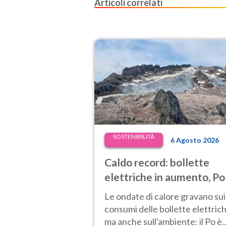
Articoli correlati
SOSTENIBILITÀ
6 Agosto 2026
Caldo record: bollette
elettriche in aumento, Po
secca, centrali in difficolt
Le ondate di calore gravano sui
prezzi dell’energia ai
consumi delle bollette elettrich
massimi
ma anche sull'ambiente: il Po è