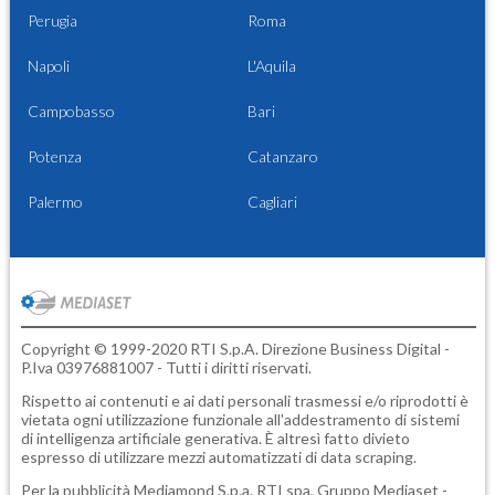
Perugia
Roma
Napoli
L'Aquila
Campobasso
Bari
Potenza
Catanzaro
Palermo
Cagliari
Copyright © 1999-2020 RTI S.p.A. Direzione Business Digital -
P.Iva 03976881007 - Tutti i diritti riservati.
Rispetto ai contenuti e ai dati personali trasmessi e/o riprodotti è
vietata ogni utilizzazione funzionale all'addestramento di sistemi
di intelligenza artificiale generativa. È altresì fatto divieto
espresso di utilizzare mezzi automatizzati di data scraping.
Per la pubblicità
Mediamond S.p.a.
RTI spa, Gruppo Mediaset -