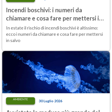
Incendi boschivi: i numeri da
chiamare e cosa fare per mettersi in
salvo
In estate il rischio di incendi boschivi è altissimo:
ecco i numeri da chiamare e cosa fare per mettersi
in salvo
AMBIENTE
30 Luglio 2026