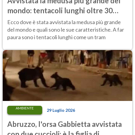
Avvistata la medusa più grande del
mondo: tentacoli lunghi oltre 30
metri, più di un tram cittadino
Ecco dove è stata avvistata la medusa più grande
del mondo e quali sono le sue caratteristiche. A far
paura sono i tentacoli lunghi come un tram
AMBIENTE
29 Luglio 2026
Abruzzo, l'orsa Gabbietta avvistata
con due cuccioli: è la figlia di