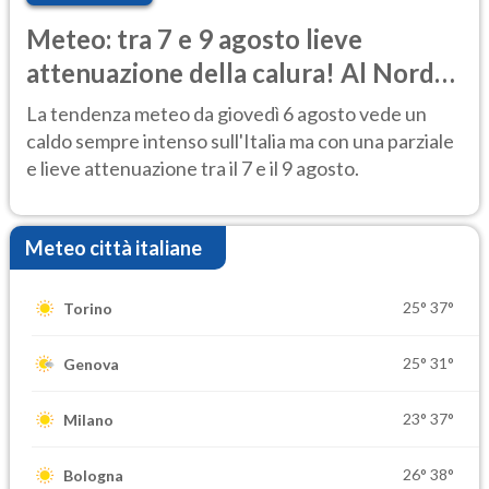
Meteo: tra 7 e 9 agosto lieve
attenuazione della calura! Al Nord
rischio temporali
La tendenza meteo da giovedì 6 agosto vede un
caldo sempre intenso sull'Italia ma con una parziale
e lieve attenuazione tra il 7 e il 9 agosto.
Meteo città italiane
25°
37°
Torino
25°
31°
Genova
23°
37°
Milano
26°
38°
Bologna