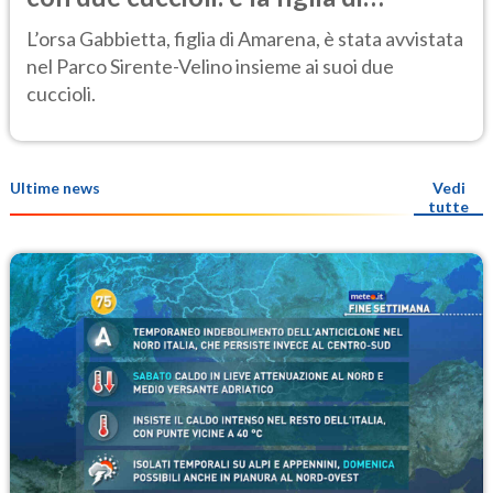
Amarena
L’orsa Gabbietta, figlia di Amarena, è stata avvistata
nel Parco Sirente-Velino insieme ai suoi due
cuccioli.
Ultime news
Vedi
tutte