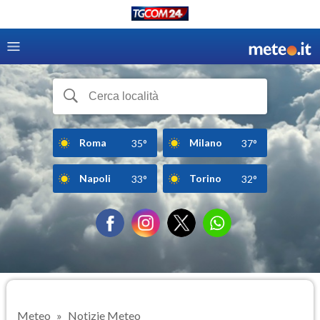
Roma
Milano
35°
37°
Napoli
Torino
33°
32°
Meteo
Notizie Meteo