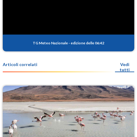
TG Meteo Nazionale
-
edizione delle 06:42
Articoli correlati
Vedi
tutti