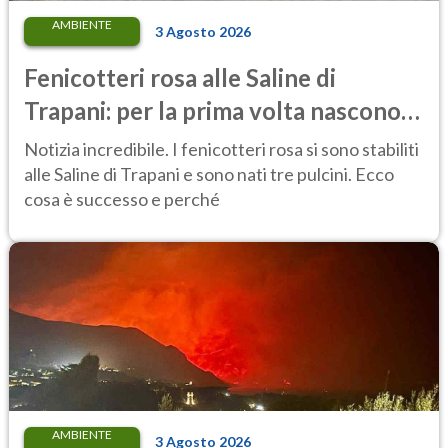
AMBIENTE
3 Agosto 2026
Fenicotteri rosa alle Saline di
Trapani: per la prima volta nascono
tre pulcini nella riserva
Notizia incredibile. I fenicotteri rosa si sono stabiliti
alle Saline di Trapani e sono nati tre pulcini. Ecco
cosa è successo e perché
AMBIENTE
3 Agosto 2026