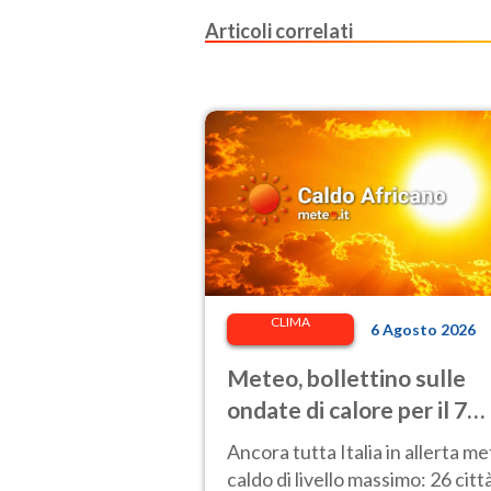
Articoli correlati
CLIMA
6 Agosto 2026
Meteo, bollettino sulle
ondate di calore per il 7
agosto 2026: 26 città da
Ancora tutta Italia in allerta m
bollino rosso in Italia
caldo di livello massimo: 26 citt