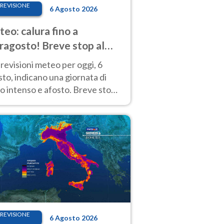
REVISIONE
6 Agosto 2026
eo: calura fino a
ragosto! Breve stop al
d tra 7 e 9 agosto
revisioni meteo per oggi, 6
to, indicano una giornata di
o intenso e afosto. Breve stop
Anticiclone solo sulle regioni del
d.
REVISIONE
6 Agosto 2026