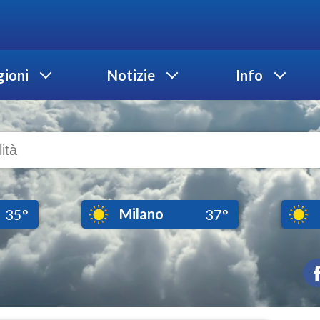
ioni
Notizie
Info
Milano
35°
37°