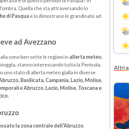
emperature di questo periodo di Pasqua? In
l'ombra. Quella che sta attraversando lo
 che di Pasqua
e lo dimostrano le grandinate ad
neve ad Avezzano
talia sono ben sette le regioni in
allerta meteo.
pioggia, stanno interessando tutta la Penisola.
Altri a
 uno stato di allerta meteo gialla in diverse
Abruzzo, Basilicata, Campania, Lazio, Molise,
emporali e Abruzzo, Lazio, Molise, Toscana e
ico.
bruzzo
essato la zona centrale dell’Abruzzo
.