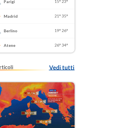
15°
23°
Parigi
21°
35°
Madrid
19°
26°
Berlino
26°
34°
Atene
rticoli
Vedi tutti