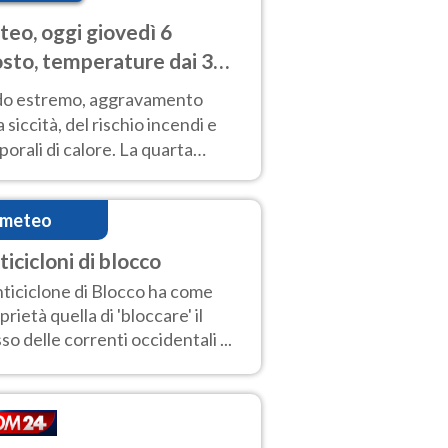
eo, oggi giovedì 6
sto, temperature dai 33
40 gradi
do estremo, aggravamento
a siccità, del rischio incendi e
orali di calore. La quarta
nsa ondata di calore non dà
gua e durerà fino Ferragosto
imeteo
ticicloni di blocco
nticiclone di Blocco ha come
prietà quella di 'bloccare' il
sso delle correnti occidentali ...