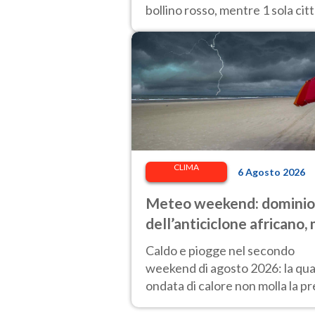
bollino rosso, mentre 1 sola cit
passa al bollino giallo.
CLIMA
6 Agosto 2026
Meteo weekend: dominio
dell’anticiclone africano,
attenzione ai temporali
Caldo e piogge nel secondo
intensi. Le previsioni
weekend di agosto 2026: la qua
ondata di calore non molla la pr
ma arrivano i primi temporali di