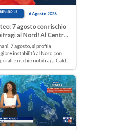
REVISIONE
6 Agosto 2026
eo: 7 agosto con rischio
ifragi al Nord! Al Centro-
 caldo estremo
ni, 7 agosto, si profila
iore instabilità al Nord con
orali e rischio nubifragi. Caldo
pre estremo al Centro-Sud. Le
isioni.