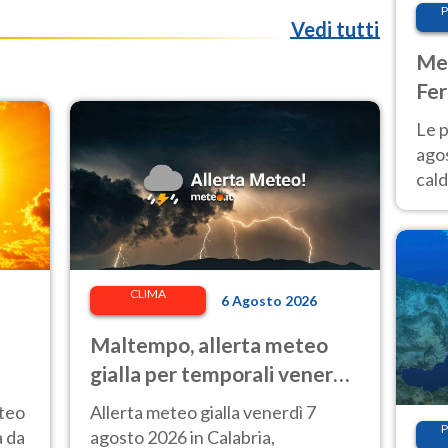
P
Vedi tutti
Met
Fer
Nor
Le p
agos
cald
all'
Nor
CLIMA
6 Agosto 2026
Maltempo, allerta meteo
gialla per temporali venerdì
7 agosto: le regioni colpite
eteo
Allerta meteo gialla venerdì 7
P
à da
agosto 2026 in Calabria,