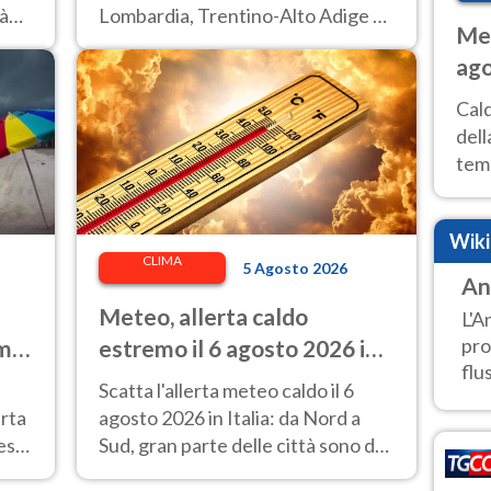
tà
Lombardia, Trentino-Alto Adige e
Met
Veneto.
ago
ai 
Cal
dell
temp
inte
tre
Wik
CLIMA
5 Agosto 2026
An
Meteo, allerta caldo
L'A
pro
 ma
estremo il 6 agosto 2026 in
flu
27 città: Italia da bollino
Scatta l'allerta meteo caldo il 6
rosso
rta
agosto 2026 in Italia: da Nord a
esa,
Sud, gran parte delle città sono da
bollino rosso.