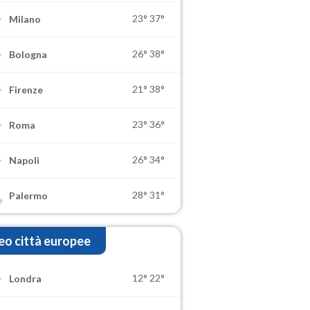
23°
37°
Milano
26°
38°
Bologna
21°
38°
Firenze
23°
36°
Roma
26°
34°
Napoli
28°
31°
Palermo
o città europee
12°
22°
Londra