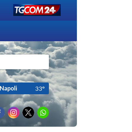
Napoli
33°