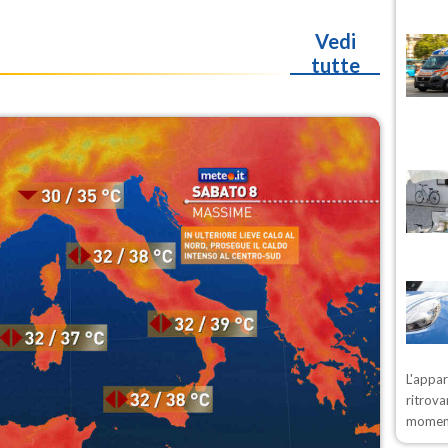
Vedi
tutte
L'appa
ritrova
moment