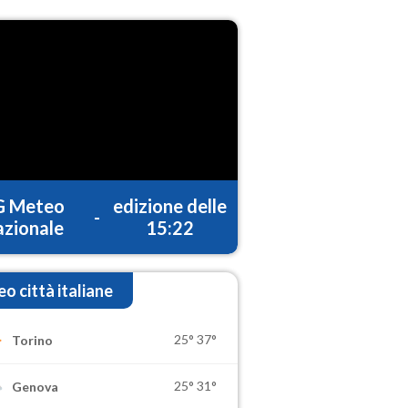
G Meteo
edizione delle
-
zionale
15:22
o città italiane
25°
37°
Torino
25°
31°
Genova