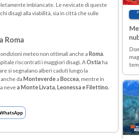
letamente imbiancate. Le nevicate di queste
disagi alla viabilità, sia in città che sulle
P
Met
nub
 a Roma
Sud
Doma
 condizioni meteo non ottimali anche a
Roma
.
magg
itale riscontrati i maggiori disagi. A
Ostia
ha
temp
are si segnalano alberi caduti lungo la
sem
e anche da
Monteverde
a
Boccea
, mentre in
prev
la neve
a Monte Livata, Leonessa e Filettino.
WhatsApp