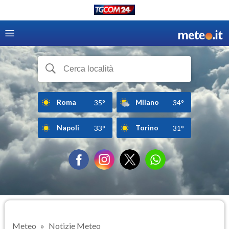
Roma
Milano
35°
34°
Napoli
Torino
33°
31°
Meteo
Notizie Meteo