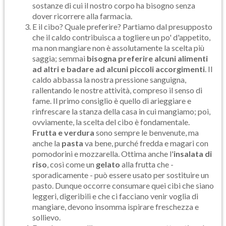
sostanze di cui il nostro corpo ha bisogno senza
dover ricorrere alla farmacia.
E il cibo? Quale preferire? Partiamo dal presupposto
che il caldo contribuisca a togliere un po' d'appetito,
ma non mangiare non è assolutamente la scelta più
saggia; semmai
bisogna preferire alcuni alimenti
ad altri e badare ad alcuni piccoli accorgimenti
. Il
caldo abbassa la nostra pressione sanguigna,
rallentando le nostre attività, compreso il senso di
fame. Il primo consiglio è quello di arieggiare e
rinfrescare la stanza della casa in cui mangiamo; poi,
ovviamente, la scelta del cibo è fondamentale.
Frutta e verdura
sono sempre le benvenute, ma
anche la
pasta
va bene, purché fredda e magari con
pomodorini e mozzarella. Ottima anche l'
insalata di
riso
, così come un
gelato
alla frutta che -
sporadicamente - può essere usato per sostituire un
pasto. Dunque occorre consumare quei cibi che siano
leggeri, digeribili e che ci facciano venir voglia di
mangiare, devono insomma ispirare freschezza e
sollievo.