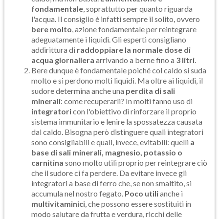
fondamentale
, soprattutto per quanto riguarda
l'acqua. Il consiglio è infatti sempre il solito, ovvero
bere molto
, azione fondamentale per reintegrare
adeguatamente i liquidi. Gli esperti consigliano
addirittura di
raddoppiare la normale dose di
acqua giornaliera
arrivando a berne fino a
3 litri
.
Bere dunque è fondamentale poiché col caldo si suda
molto e si perdono molti liquidi. Ma oltre ai liquidi, il
sudore determina anche una
perdita di sali
minerali
: come recuperarli? In molti fanno uso di
integratori
con l'obiettivo di rinforzare il proprio
sistema immunitario e lenire la spossatezza causata
dal caldo. Bisogna però distinguere quali integratori
sono consigliabili e quali, invece, evitabili: quelli
a
base di sali minerali, magnesio, potassio o
carnitina
sono molto utili proprio per reintegrare ciò
che il sudore ci fa perdere. Da evitare invece gli
integratori a base di ferro che, se non smaltito, si
accumula nel nostro fegato.
Poco utili
anche i
multivitaminici
, che possono essere sostituiti in
modo salutare da frutta e verdura, ricchi delle