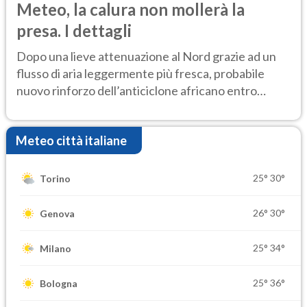
Meteo, la calura non mollerà la
presa. I dettagli
Dopo una lieve attenuazione al Nord grazie ad un
flusso di aria leggermente più fresca, probabile
nuovo rinforzo dell’anticiclone africano entro
Ferragosto
Meteo città italiane
25°
30°
Torino
26°
30°
Genova
25°
34°
Milano
25°
36°
Bologna