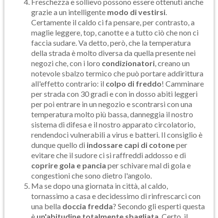
Freschezza e sollievo possono essere ottenuti anche
grazie a un intelligente
modo di vestirsi
.
Certamente il caldo ci fa pensare, per contrasto, a
maglie leggere, top, canotte e a tutto ciò che non ci
faccia sudare. Va detto, però, che la temperatura
della strada è molto diversa da quella presente nei
negozi che, con i loro
condizionatori
, creano un
notevole sbalzo termico che può portare addirittura
all'effetto contrario: il
colpo di freddo
! Camminare
per strada con 30 gradi e con in dosso abiti leggeri
per poi entrare in un negozio e scontrarsi con una
temperatura molto più bassa, danneggia il nostro
sistema di difesa e il nostro apparato circolatorio,
rendendoci vulnerabili a virus e batteri. Il consiglio è
dunque quello di
indossare capi di cotone
per
evitare che il sudore ci si raffreddi addosso e di
coprire gola e pancia
per schivare mal di gola e
congestioni che sono dietro l'angolo.
Ma se dopo una giornata in città, al caldo,
tornassimo a casa e decidessimo di rinfrescarci con
una bella
doccia fredda
? Secondo gli esperti questa
è
un'abitudine totalmente sbagliata
. Certo, il