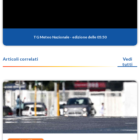
TG Meteo Nazionale
-
edizione delle 05:50
Articoli correlati
Vedi
tutti