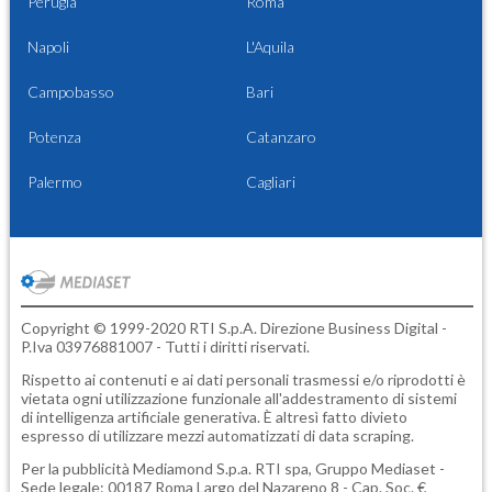
Perugia
Roma
Napoli
L'Aquila
Campobasso
Bari
Potenza
Catanzaro
Palermo
Cagliari
Copyright © 1999-2020 RTI S.p.A. Direzione Business Digital -
P.Iva 03976881007 - Tutti i diritti riservati.
Rispetto ai contenuti e ai dati personali trasmessi e/o riprodotti è
vietata ogni utilizzazione funzionale all'addestramento di sistemi
di intelligenza artificiale generativa. È altresì fatto divieto
espresso di utilizzare mezzi automatizzati di data scraping.
Per la pubblicità
Mediamond S.p.a.
RTI spa, Gruppo Mediaset -
Sede legale: 00187 Roma Largo del Nazareno 8 - Cap. Soc. €