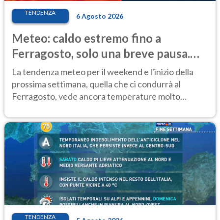
TENDENZA
6 Agosto 2026
Meteo: caldo estremo fino a
Ferragosto, solo una breve pausa.
Ecco dove
La tendenza meteo per il weekend e l'inizio della
prossima settimana, quella che ci condurrà al
Ferragosto, vede ancora temperature molto
elevate
TENDENZA