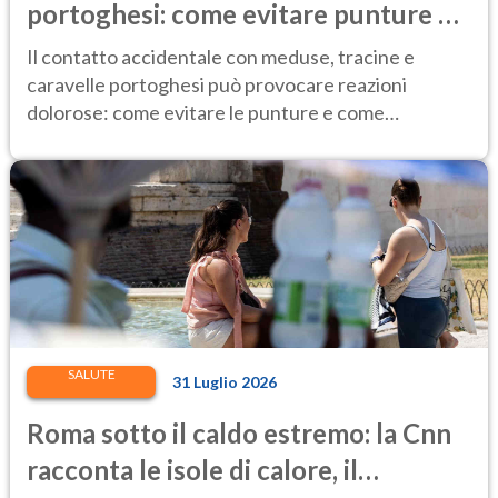
portoghesi: come evitare punture e
cosa fare in caso di contatto
Il contatto accidentale con meduse, tracine e
caravelle portoghesi può provocare reazioni
dolorose: come evitare le punture e come
comportarsi.
SALUTE
31 Luglio 2026
Roma sotto il caldo estremo: la Cnn
racconta le isole di calore, il