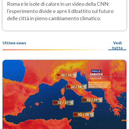
progetto di piazza Risorgimento al
Roma e le isole di calore in un video della CNN:
banco di prova
l'esperimento divide e apre il dibattito sul futuro
delle città in pieno cambiamento climatico.
Ultime news
Vedi
tutte