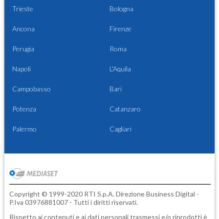
Trieste
Bologna
Ancona
Firenze
Perugia
Roma
Napoli
L'Aquila
Campobasso
Bari
Potenza
Catanzaro
Palermo
Cagliari
Copyright © 1999-2020 RTI S.p.A. Direzione Business Digital -
P.Iva 03976881007 - Tutti i diritti riservati.
Rispetto ai contenuti e ai dati personali trasmessi e/o riprodotti è