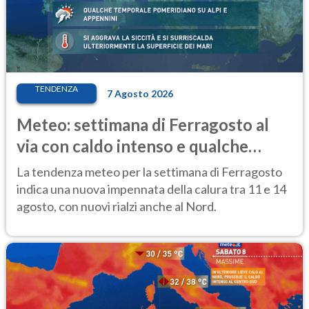
TENDENZA
7 Agosto 2026
Meteo: settimana di Ferragosto al
via con caldo intenso e qualche
temporale
La tendenza meteo per la settimana di Ferragosto
indica una nuova impennata della calura tra 11 e 14
agosto, con nuovi rialzi anche al Nord.