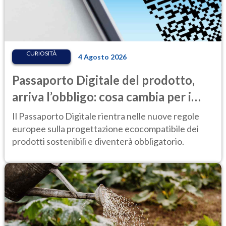
CURIOSITÀ
4 Agosto 2026
Passaporto Digitale del prodotto,
arriva l’obbligo: cosa cambia per i
consumatori, dalle batterie
Il Passaporto Digitale rientra nelle nuove regole
all’abbigliamento
europee sulla progettazione ecocompatibile dei
prodotti sostenibili e diventerà obbligatorio.