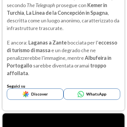
secondo
The Telegraph
prosegue con
Kemer in
Turchia
,
La Línea de la Concepción in Spagna
,
descritta come un luogo anonimo, caratterizzato da
infrastrutture trascurate.
E ancora:
Laganas a Zante
bocciata per l’
eccesso
di turismo di massa
e un degrado che ne
penalizzerebbe l’immagine, mentre
Albufeira in
Portogallo
sarebbe diventata oramai
troppo
affollata
.
Seguici su
Discover
WhatsApp