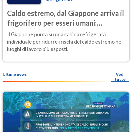
Caldo estremo, dal Giappone arriva il
frigorifero per esseri umani:
l'invenzione anti-afa che fa
Il Giappone punta su una cabina refrigerata
discutere
individuale per ridurre i rischi del caldo estremo nei
luoghi di lavoro più esposti.
Ultime news
Vedi
tutte