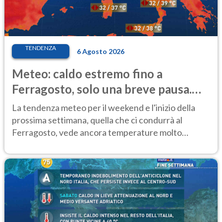
TENDENZA
6 Agosto 2026
Meteo: caldo estremo fino a
Ferragosto, solo una breve pausa.
Ecco dove
La tendenza meteo per il weekend e l'inizio della
prossima settimana, quella che ci condurrà al
Ferragosto, vede ancora temperature molto
elevate