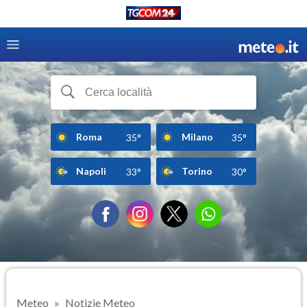
Roma
Milano
35°
35°
Napoli
Torino
33°
30°
Meteo
Notizie Meteo