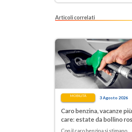
Articoli correlati
MOBILITÀ
3 Agosto 2026
Caro benzina, vacanze più
care: estate da bollino ro
per i prezzi
Con il caro benzina si stimano