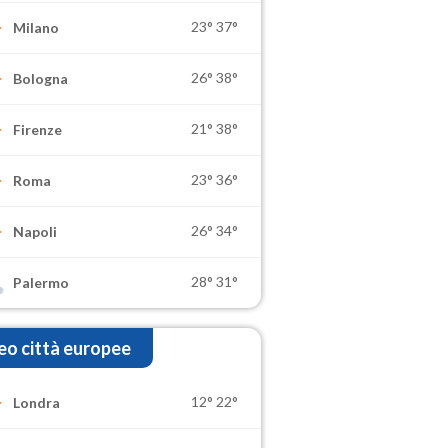
23°
37°
Milano
26°
38°
Bologna
21°
38°
Firenze
23°
36°
Roma
26°
34°
Napoli
28°
31°
Palermo
o città europee
12°
22°
Londra