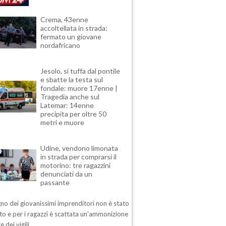
Crema, 43enne
accoltellata in strada:
fermato un giovane
nordafricano
Jesolo, si tuffa dal pontile
e sbatte la testa sul
fondale: muore 17enne |
Tragedia anche sul
Latemar: 14enne
precipita per oltre 50
metri e muore
Udine, vendono limonata
in strada per comprarsi il
motorino: tre ragazzini
denunciati da un
passante
no dei giovanissimi imprenditori non è stato
o e per i ragazzi è scattata un'ammonizione
e dei vigili