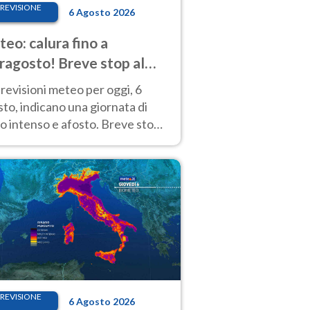
REVISIONE
6 Agosto 2026
eo: calura fino a
ragosto! Breve stop al
d tra 7 e 9 agosto
revisioni meteo per oggi, 6
to, indicano una giornata di
o intenso e afosto. Breve stop
Anticiclone solo sulle regioni del
d.
REVISIONE
6 Agosto 2026