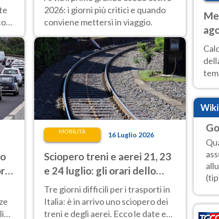
lungo esodo estivo
te
2026: i giorni più critici e quando
Met
co
conviene mettersi in viaggio.
ago
ai 
Cal
dell
temp
inte
tre
Wik
Go
MOBILITÀ
16 Luglio 2026
Qua
ass
co
Sciopero treni e aerei 21, 23
all
orni
e 24 luglio: gli orari dello
(tip
stop
Tre giorni difficili per i trasporti in
nze
Italia: è in arrivo uno sciopero dei
lino
treni e degli aerei. Ecco le date e