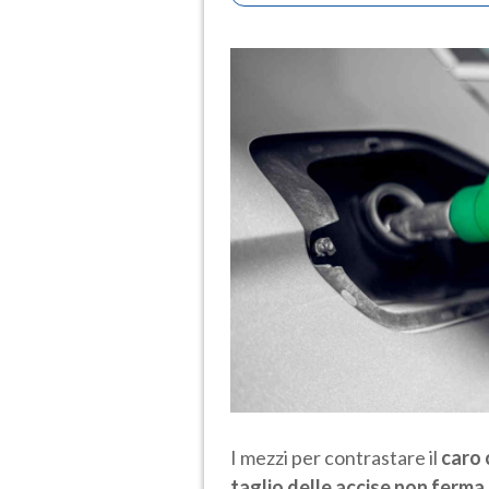
I mezzi per contrastare il
caro 
taglio delle accise non ferma