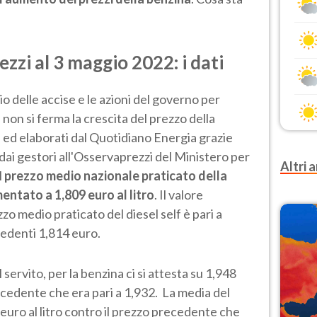
ezzi al 3 maggio 2022: i dati
o delle accise e le azioni del governo per
, non si ferma la crescita del prezzo della
i ed elaborati dal Quotidiano Energia grazie
dai gestori all'Osservaprezzi del Ministero per
Altri a
l
prezzo medio nazionale praticato della
entato a 1,809 euro al litro
. Il valore
zo medio praticato del diesel self è pari a
ecedenti 1,814 euro.
 servito, per la benzina ci si attesta su 1,948
recedente che era pari a 1,932. La media del
euro al litro contro il prezzo precedente che