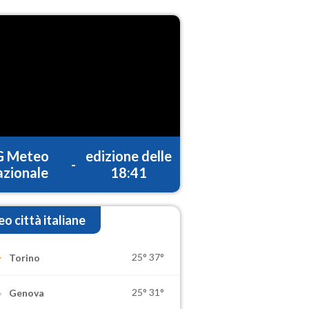
G Meteo
edizione delle
-
zionale
18:41
o città italiane
25°
37°
Torino
25°
31°
Genova