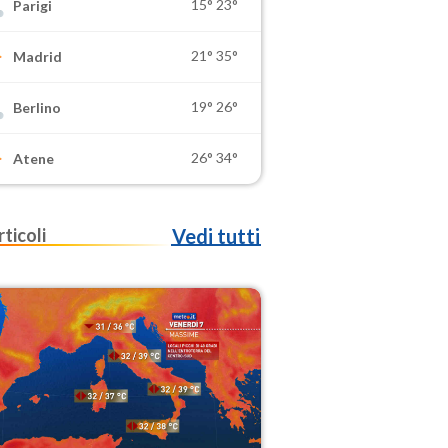
15°
23°
Parigi
21°
35°
Madrid
19°
26°
Berlino
26°
34°
Atene
rticoli
Vedi tutti