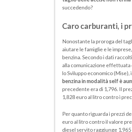
succedendo?
Caro carburanti, i pr
Nonostante la proroga del tagli
aiutare le famiglie e le imprese
benzina. Secondo i dati raccolt
alla comunicazione effettuata 
lo Sviluppo economico (Mise), i
benzina in modalità self è aum
precedente era di 1,796. Il prez
1,828 euro al litro contro i pr
Per quanto riguarda i prezzi del
euro al litro contro il valore p
diesel servito raggiunge 1,965 