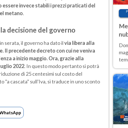
 essere invece stabili i prezzi praticati del
P
del metano
.
Met
 la decisione del governo
nub
Sud
n serata, il governo ha dato il
via libera alla
Doma
se. Il precedente decreto con cui ne veniva
magg
denza a inizio maggio. Ora, grazie alla
temp
luglio 2022
. In questo modo pertanto si potrà
sem
prev
riduzione di 25 centesimi sul costo del
o "a cascata" sull'Iva, si traduce in uno sconto
WhatsApp