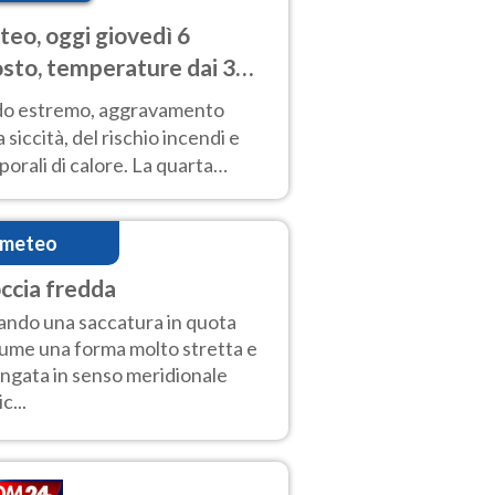
eo, oggi giovedì 6
sto, temperature dai 33
40 gradi
do estremo, aggravamento
a siccità, del rischio incendi e
orali di calore. La quarta
nsa ondata di calore non dà
gua e durerà fino Ferragosto
imeteo
ccia fredda
ndo una saccatura in quota
ume una forma molto stretta e
ungata in senso meridionale
ic...