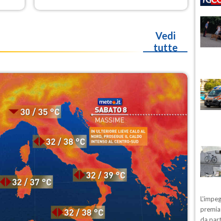
gli orari garantiti.
Vedi
tutte
L'impeg
premiat
da part