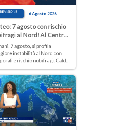
REVISIONE
6 Agosto 2026
eo: 7 agosto con rischio
ifragi al Nord! Al Centro-
 caldo estremo
ni, 7 agosto, si profila
iore instabilità al Nord con
orali e rischio nubifragi. Caldo
pre estremo al Centro-Sud. Le
isioni.