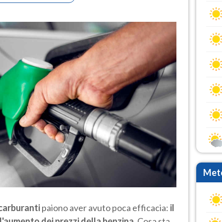
Mete
carburanti
paiono aver avuto poca efficacia:
il
 l'aumento dei prezzi della benzina
. Cosa sta