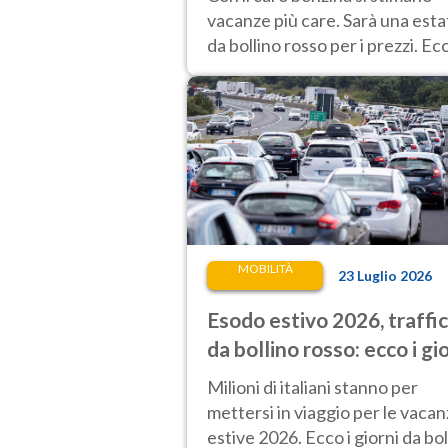
vacanze più care. Sarà una esta
da bollino rosso per i prezzi. Ec
l'analisi sulle varie tratte e gli
aumenti.
MOBILITÀ
23 Luglio 2026
Esodo estivo 2026, traffi
da bollino rosso: ecco i gi
peggiori per mettersi in
Milioni di italiani stanno per
viaggio
mettersi in viaggio per le vaca
estive 2026. Ecco i giorni da bol