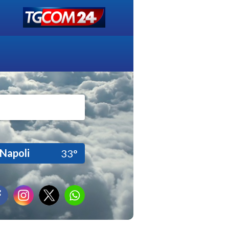
Napoli
33°