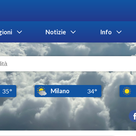
ioni
Notizie
Info
Milano
35°
34°