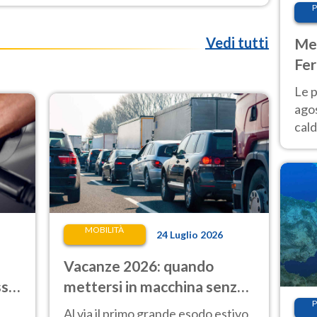
P
Vedi tutti
Met
Fer
Nor
Le p
agos
cald
all'
Nor
MOBILITÀ
24 Luglio 2026
Vacanze 2026: quando
sso
mettersi in macchina senza
trovare code nel primo
P
Al via il primo grande esodo estivo