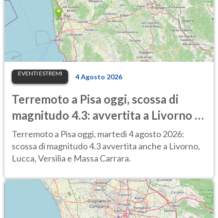
EVENTI ESTREMI
4 Agosto 2026
Terremoto a Pisa oggi, scossa di
magnitudo 4.3: avvertita a Livorno e
Lucca, treni sospesi
Terremoto a Pisa oggi, martedì 4 agosto 2026:
scossa di magnitudo 4.3 avvertita anche a Livorno,
Lucca, Versilia e Massa Carrara.