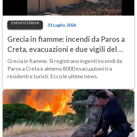
EVENTI ESTREMI
31 Luglio 2026
Grecia in fiamme: incendi da Paros a
Creta, evacuazioni e due vigili del
fuoco morti
Grecia in fiamme. Si registrano ingenti incendi da
Paros a Creta e almeno 8000 evacuazioni tra
residenti e turisti. Ecco le ultime news.