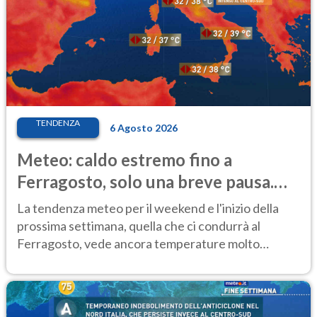
TENDENZA
6 Agosto 2026
Meteo: caldo estremo fino a
Ferragosto, solo una breve pausa.
Ecco dove
La tendenza meteo per il weekend e l'inizio della
prossima settimana, quella che ci condurrà al
Ferragosto, vede ancora temperature molto
elevate