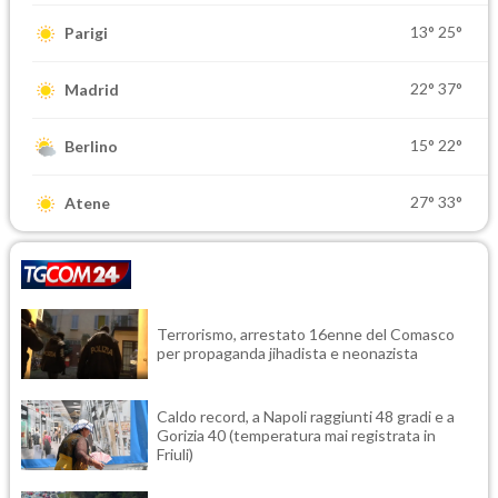
13°
25°
Parigi
22°
37°
Madrid
15°
22°
Berlino
27°
33°
Atene
Terrorismo, arrestato 16enne del Comasco
per propaganda jihadista e neonazista
Caldo record, a Napoli raggiunti 48 gradi e a
Gorizia 40 (temperatura mai registrata in
Friuli)