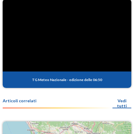
TG Meteo Nazionale
-
edizione delle 06:50
Articoli correlati
Vedi
tutti