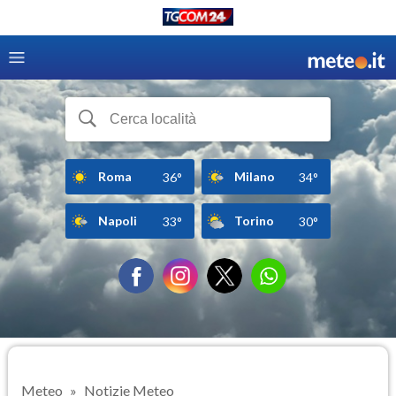
Roma
Milano
36°
34°
Napoli
Torino
33°
30°
Meteo
Notizie Meteo