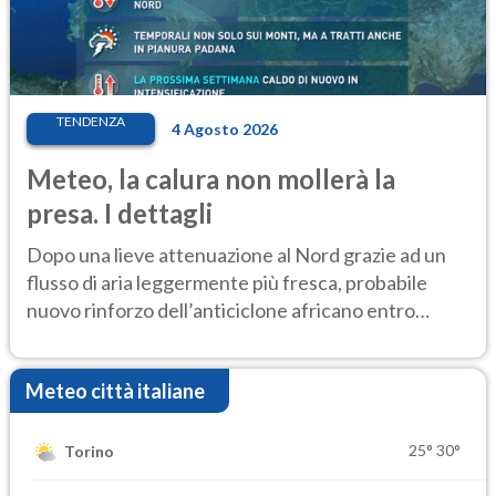
TENDENZA
4 Agosto 2026
Meteo, la calura non mollerà la
presa. I dettagli
Dopo una lieve attenuazione al Nord grazie ad un
flusso di aria leggermente più fresca, probabile
nuovo rinforzo dell’anticiclone africano entro
Ferragosto
Meteo città italiane
25°
30°
Torino