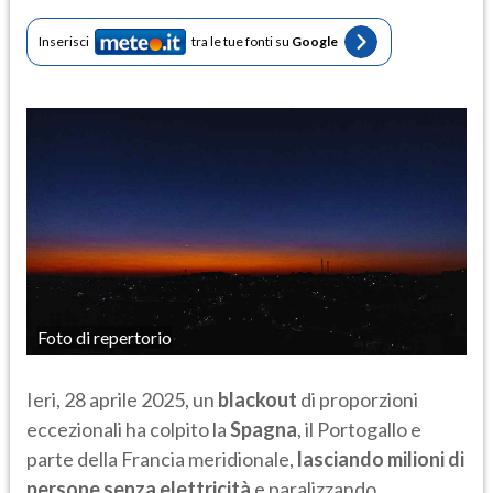
Inserisci
tra le tue fonti su
Google
Foto di repertorio
Ieri, 28 aprile 2025, un
blackout
di proporzioni
eccezionali ha colpito la
Spagna
, il Portogallo e
parte della Francia meridionale,
lasciando milioni di
persone senza elettricità
e paralizzando