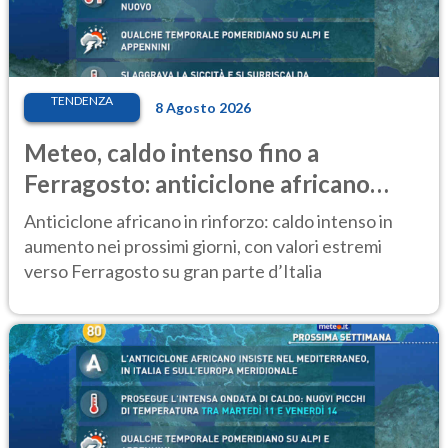
TENDENZA
8 Agosto 2026
Meteo, caldo intenso fino a
Ferragosto: anticiclone africano
ancora protagonista
Anticiclone africano in rinforzo: caldo intenso in
aumento nei prossimi giorni, con valori estremi
verso Ferragosto su gran parte d’Italia