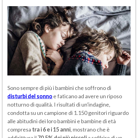
Sono sempre di più i bambini che soffrono di
disturbi del sonno
e faticano ad avere un riposo
notturno di qualità. I risultati di un'indagine,
condotta su un campione di 1.150 genitori riguardo
alle abitudini dei loro bambini e bambine di età
compresa
tra i 6 e i 15 anni
, mostrano che è
addirittura il
70,5% dei più piccoli
a soffrire di un