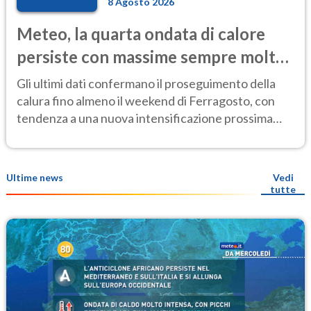
8 Agosto 2026
Meteo, la quarta ondata di calore
persiste con massime sempre molto
elevate
Gli ultimi dati confermano il proseguimento della
calura fino almeno il weekend di Ferragosto, con
tendenza a una nuova intensificazione prossima
settimana
Ultime news
Vedi
tutte