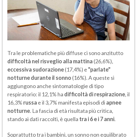
Tra le problematiche più diffuse ci sono anzitutto
difficoltà nel risveglio alla mattina
(26,6%),
eccessiva sudorazione
(17,4%) e
"parlate"
notturne durante il sonno
(16%). A queste si
aggiungono anche sintomatologie di tipo
respiratorio: il 12,1% ha
difficoltà di respirazione
, il
16,3%
russa
e il 3,7% manifesta episodi di
apnee
notturne
. La fascia di età risultata più critica,
stando ai dati raccolti, è quella
tra i 6 e i 7 anni
.
Soprattutto tra i bambini, un sonno non equilibrato