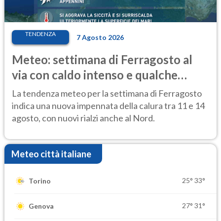
TENDENZA
7 Agosto 2026
Meteo: settimana di Ferragosto al
via con caldo intenso e qualche
temporale
La tendenza meteo per la settimana di Ferragosto
indica una nuova impennata della calura tra 11 e 14
agosto, con nuovi rialzi anche al Nord.
Meteo città italiane
25°
33°
Torino
27°
31°
Genova