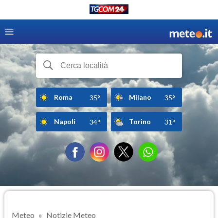
Roma
Milano
35°
35°
Napoli
Torino
34°
31°
Meteo
Notizie Meteo