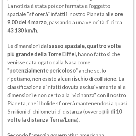
La notizia è stata poi confermata e l'oggetto
spaziale "sfiorerà" infatti il nostro Pianeta alle
ore
9,00 del 4 marzo
, passando a una velocità di circa
43.130 km/h
.
Le dimensioni del
sasso spaziale, quattro volte
più grande della Torre Eiffel,
hanno fatto sì che
venisse catalogato dalla Nasa come
"potenzialmente pericoloso"
anche se, lo
ripetiamo, non esiste
alcun rischio
di collisione. La
classificazione è infatti dovuta esclusivamente alle
dimensioni e non certo alla "vicinanza" con il nostro
Pianeta, che il bolide sfiorerà mantenendosi a quasi
5 milioni di chilometri di distanza (ovvero
più di 10
volte la distanza Terra/Luna
).
Secondo l'agenzia governativa americana,