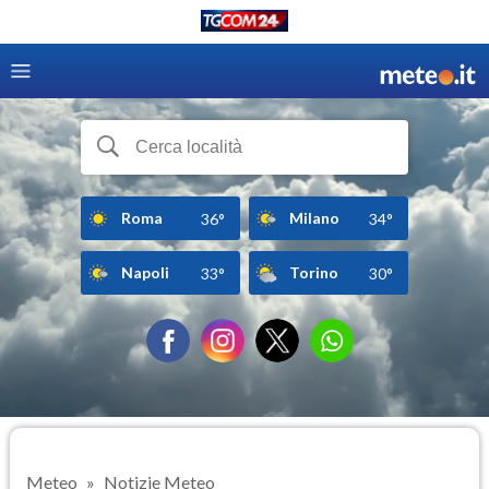
Roma
Milano
36°
34°
Napoli
Torino
33°
30°
Meteo
Notizie Meteo