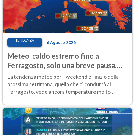
TENDENZA
6 Agosto 2026
Meteo: caldo estremo fino a
Ferragosto, solo una breve pausa.
Ecco dove
La tendenza meteo per il weekend e l'inizio della
prossima settimana, quella che ci condurrà al
Ferragosto, vede ancora temperature molto
elevate