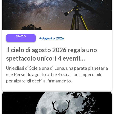
SPAZIO
4 Agosto 2026
Il cielo di agosto 2026 regala uno
spettacolo unico: i 4 eventi
astronomici da vedere
Un'eclissi di Sole e una di Luna, una parata planetaria
e le Perseidi: agosto offre 4 occasioni imperdibili
per alzare gli occhi al firmamento.