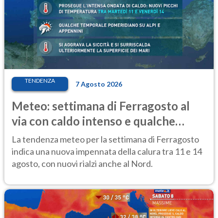
TENDENZA
7 Agosto 2026
Meteo: settimana di Ferragosto al
via con caldo intenso e qualche
temporale
La tendenza meteo per la settimana di Ferragosto
indica una nuova impennata della calura tra 11 e 14
agosto, con nuovi rialzi anche al Nord.