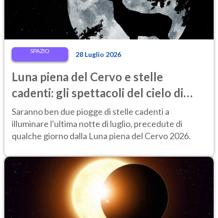
SPAZIO
28 Luglio 2026
Luna piena del Cervo e stelle
cadenti: gli spettacoli del cielo di
fine luglio 2026 da non perdere
Saranno ben due piogge di stelle cadenti a
illuminare l'ultima notte di luglio, precedute di
qualche giorno dalla Luna piena del Cervo 2026.