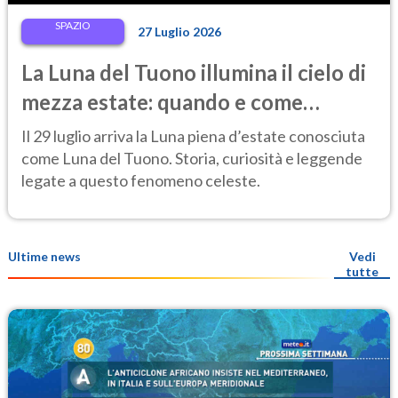
SPAZIO
27 Luglio 2026
La Luna del Tuono illumina il cielo di
mezza estate: quando e come
osservarla
Il 29 luglio arriva la Luna piena d’estate conosciuta
come Luna del Tuono. Storia, curiosità e leggende
legate a questo fenomeno celeste.
Ultime news
Vedi
tutte