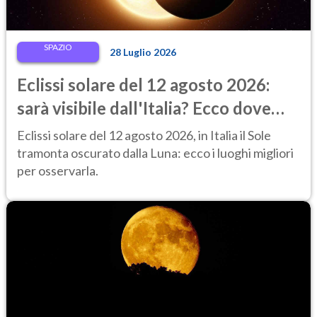
SPAZIO
28 Luglio 2026
Eclissi solare del 12 agosto 2026:
sarà visibile dall'Italia? Ecco dove
ammirarla al tramonto
Eclissi solare del 12 agosto 2026, in Italia il Sole
tramonta oscurato dalla Luna: ecco i luoghi migliori
per osservarla.