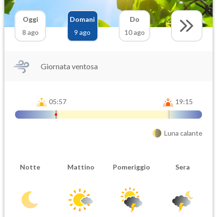
Oggi
Domani
Do
8 ago
9 ago
10 ago
Giornata ventosa
05:57
19:15
Luna calante
Notte
Mattino
Pomeriggio
Sera