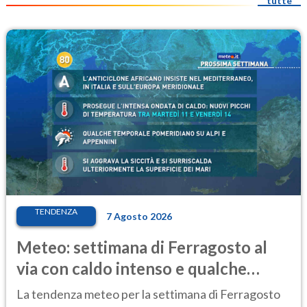
tutte
TENDENZA
7 Agosto 2026
Meteo: settimana di Ferragosto al
via con caldo intenso e qualche
temporale
La tendenza meteo per la settimana di Ferragosto