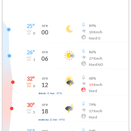
25
°
ore
89
%
00
10
Km/h
0
Nord O
26
°
ore
86
%
06
17
Km/h
1
Nord NO
32
°
ore
68
%
12
19
Km/h
6
Nord
debole
(
1.4mm
-
47
%)
30
°
ore
79
%
18
17
Km/h
5
Nord
moderata
(
2.3mm
-
49
%)
ore
94
%