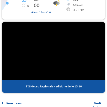
25
°
00
16
Km/h
0
Nord NO
debole
(
1.9mm
-
45
%)
TG Meteo Regionale
-
edizione delle 15:10
Ultime news
Vedi