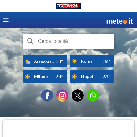
Xiangxia...
Roma
34°
36°
Milano
Napoli
34°
33°