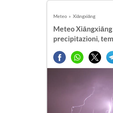
Meteo
Xiāngxiāng
Meteo Xiāngxiāng o
precipitazioni, te