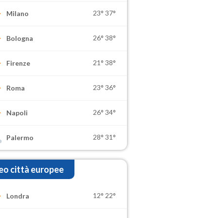
23°
37°
Milano
26°
38°
Bologna
21°
38°
Firenze
23°
36°
Roma
26°
34°
Napoli
28°
31°
Palermo
o città europee
12°
22°
Londra