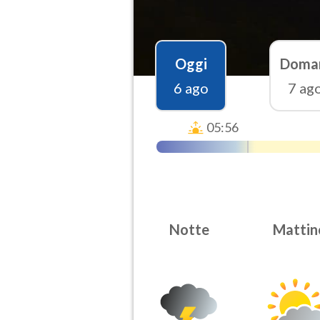
Oggi
Doma
6 ago
7 ag
05:56
Notte
Mattin