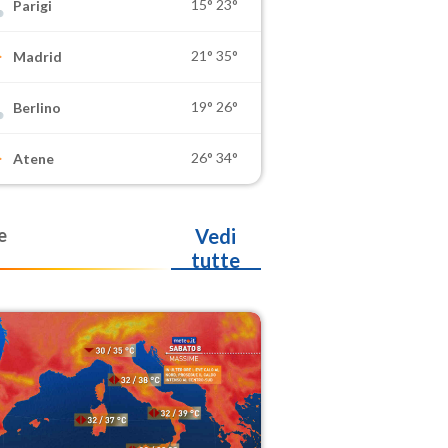
15°
23°
Parigi
21°
35°
Madrid
19°
26°
Berlino
26°
34°
Atene
e
Vedi
tutte