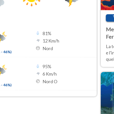
Met
81
%
Fer
12
Km/h
pau
La 
Nord
m
-
46
%)
e l'
quel
Fer
95
%
tem
6
Km/h
Nord O
m
-
46
%)