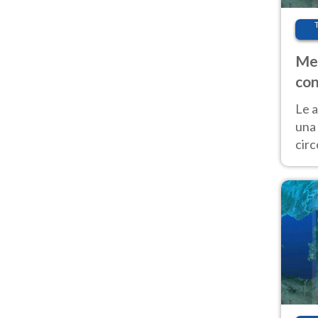
Met
con
Le a
una 
cir
del 
gior
Fer