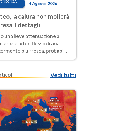
TENDENZA
4 Agosto 2026
eo, la calura non mollerà
presa. I dettagli
o una lieve attenuazione al
 grazie ad un flusso di aria
germente più fresca, probabile
o rinforzo dell’anticiclone
icano entro Ferragosto
rticoli
Vedi tutti