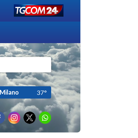
Milano
37°