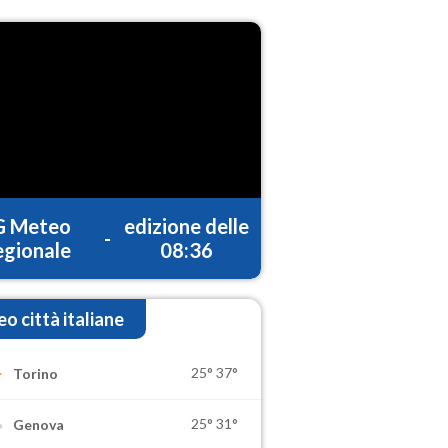
G Meteo
edizione delle
-
gionale
08:36
o città italiane
25°
37°
Torino
25°
31°
Genova