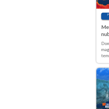
P
Met
nub
Sud
Doma
magg
temp
sem
prev