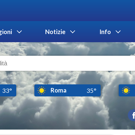
ioni
Notizie
Info
Roma
33°
35°