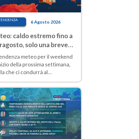
TENDENZA
6 Agosto 2026
eo: caldo estremo fino a
ragosto, solo una breve
sa. Ecco dove
tendenza meteo per il weekend
inizio della prossima settimana,
la che ci condurrà al
ragosto, vede ancora
perature molto elevate