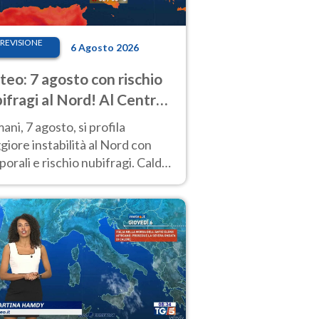
REVISIONE
6 Agosto 2026
eo: 7 agosto con rischio
ifragi al Nord! Al Centro-
 caldo estremo
ni, 7 agosto, si profila
iore instabilità al Nord con
orali e rischio nubifragi. Caldo
pre estremo al Centro-Sud. Le
isioni.