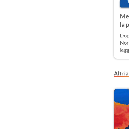
Met
la 
Dop
Nord
leg
nuov
afr
Altri a