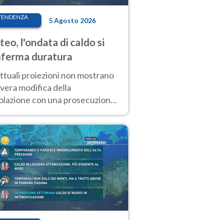
TENDENZA
5 Agosto 2026
eo, l'ondata di caldo si
ferma duratura
ttuali proiezioni non mostrano
vera modifica della
colazione con una prosecuzione
caldo fuori scala per molti
ni, compresa la settimana di
ragosto