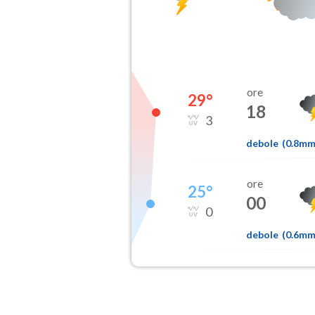
ore
29
°
18
3
debole
(
0.8m
ore
25
°
00
0
debole
(
0.6m