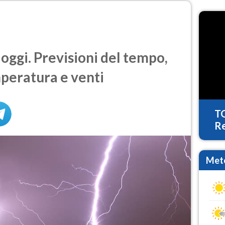
ggi. Previsioni del tempo,
mperatura e venti
T
Re
Mete