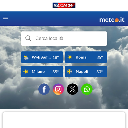
Wyk Auf ...
Roma
18°
35°
Milano
Napoli
35°
33°