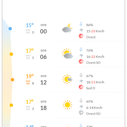
15
°
ore
86
%
00
15
-
23
Km/h
0
Ovest
17
°
ore
76
%
06
16
-
22
Km/h
5
Ovest SO
19
°
ore
67
%
12
18
-
21
Km/h
8
Sud O
17
°
ore
65
%
18
6
-
14
Km/h
3
Ovest SO
ore
72
%