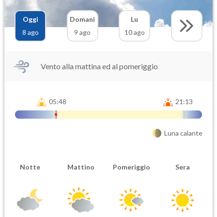
Oggi
Domani
Lu
8 ago
9 ago
10 ago
Vento alla mattina ed al pomeriggio
05:48
21:13
Luna calante
Notte
Mattino
Pomeriggio
Sera