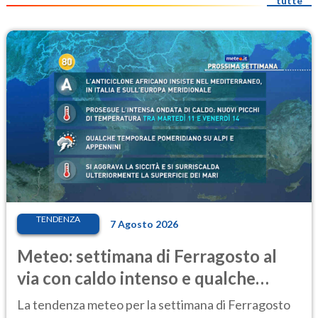
tutte
TENDENZA
7 Agosto 2026
Meteo: settimana di Ferragosto al
via con caldo intenso e qualche
temporale
La tendenza meteo per la settimana di Ferragosto