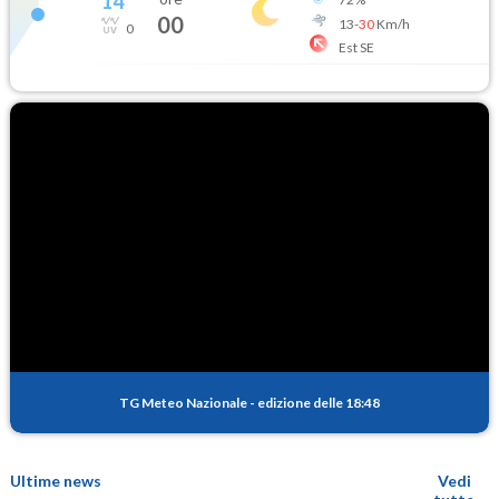
14
°
00
13
-
30
Km/h
0
Est SE
TG Meteo Nazionale
-
edizione delle 18:48
Ultime news
Vedi