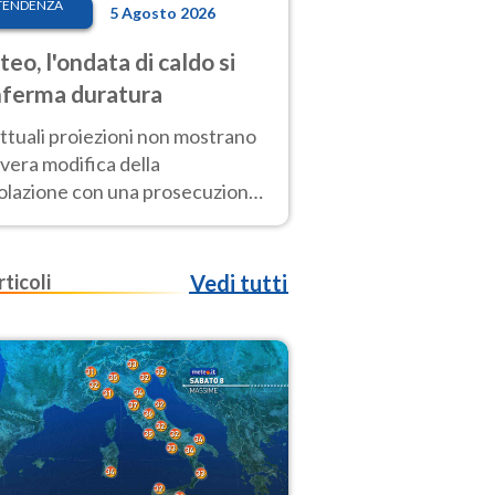
TENDENZA
5 Agosto 2026
eo, l'ondata di caldo si
ferma duratura
ttuali proiezioni non mostrano
vera modifica della
colazione con una prosecuzione
caldo fuori scala per molti
ni, compresa la settimana di
ragosto
rticoli
Vedi tutti