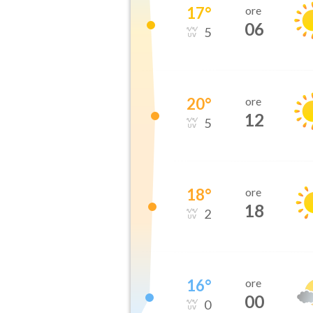
17
°
ore
06
5
20
°
ore
12
5
18
°
ore
18
2
16
°
ore
00
0