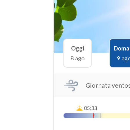
Oggi
Doma
8 ago
9 ag
Giornata vento
05:33