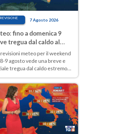
REVISIONE
7 Agosto 2026
eo: fino a domenica 9
ve tregua dal caldo al
d! Altrove calura e afa
revisioni meteo per il weekend
'8-9 agosto vede una breve e
iale tregua dal caldo estremo
Nord mentre altrove persistono
radi.