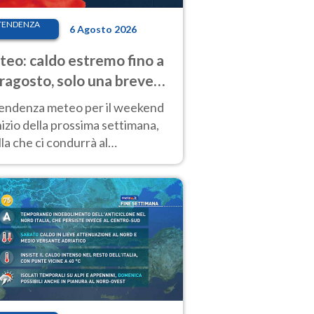
TENDENZA
6 Agosto 2026
eo: caldo estremo fino a
ragosto, solo una breve
sa. Ecco dove
tendenza meteo per il weekend
inizio della prossima settimana,
la che ci condurrà al
ragosto, vede ancora
perature molto elevate