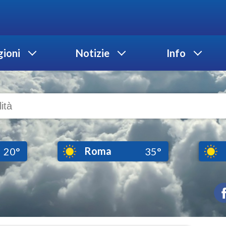
ioni
Notizie
Info
Roma
20°
35°