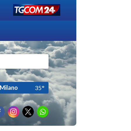
Milano
35°