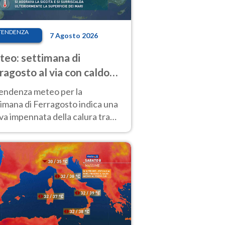
TENDENZA
7 Agosto 2026
eo: settimana di
ragosto al via con caldo
enso e qualche temporale
tendenza meteo per la
imana di Ferragosto indica una
a impennata della calura tra
 14 agosto, con nuovi rialzi
he al Nord.