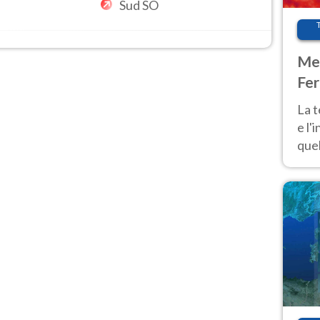
Sud SO
Met
Fer
pau
La 
e l'
quel
Fer
tem