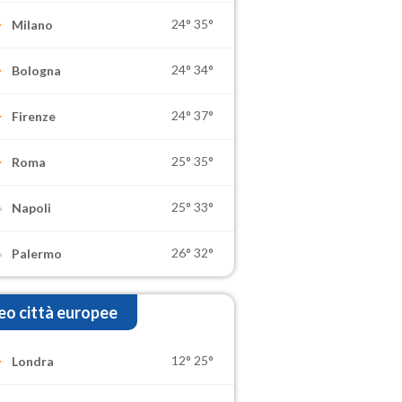
24°
35°
Milano
24°
34°
Bologna
24°
37°
Firenze
25°
35°
Roma
25°
33°
Napoli
26°
32°
Palermo
o città europee
12°
25°
Londra