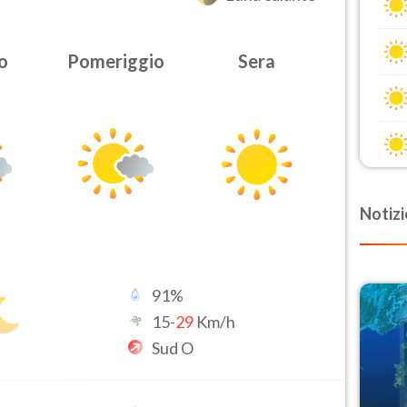
o
Pomeriggio
Sera
Notizi
91
%
15
-
29
Km/h
Sud O