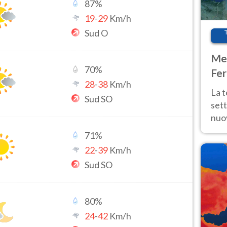
87
%
19
-
29
Km/h
Sud O
Met
70
%
Fer
28
-
38
Km/h
int
La 
Sud SO
sett
nuov
11 e
71
%
anc
22
-
39
Km/h
Sud SO
80
%
24
-
42
Km/h