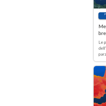
P
Met
bre
Nor
Le p
dell
parz
al 
40 g