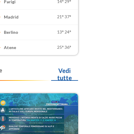
14°
29°
Parigi
21°
37°
Madrid
13°
24°
Berlino
25°
36°
Atene
e
Vedi
tutte