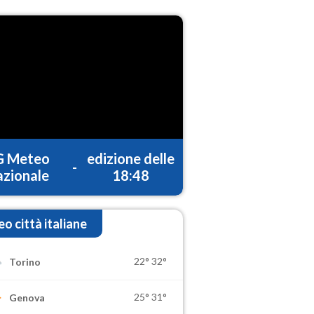
G Meteo
edizione delle
-
zionale
18:48
o città italiane
22°
32°
Torino
25°
31°
Genova