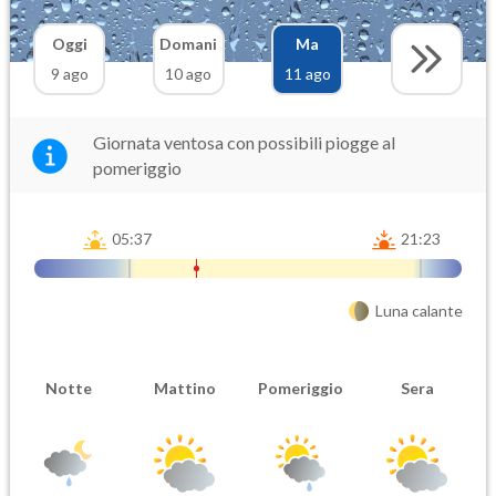
Oggi
Domani
Ma
9 ago
10 ago
11 ago
Giornata ventosa con possibili piogge al
pomeriggio
05:37
21:23
Luna calante
Notte
Mattino
Pomeriggio
Sera