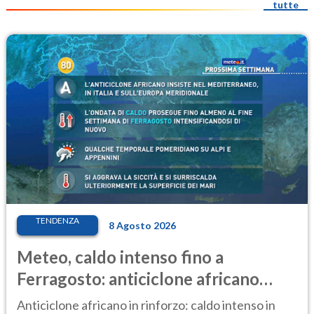
tutte
TENDENZA
8 Agosto 2026
Meteo, caldo intenso fino a
Ferragosto: anticiclone africano
ancora protagonista
Anticiclone africano in rinforzo: caldo intenso in