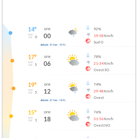
14
°
ore
92
%
00
19
-
38
Km/h
0
Sud O
debole
(
0.5mm
-
30
%)
17
°
ore
78
%
06
21
-
34
Km/h
5
Ovest SO
19
°
ore
74
%
12
29
-
48
Km/h
5
Ovest
debole
(
0.7mm
-
58
%)
15
°
ore
76
%
18
31
-
56
Km/h
1
Ovest NO