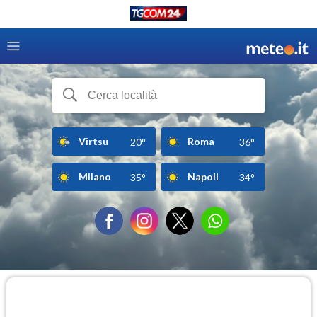
Virtsu
Roma
20°
36°
Milano
Napoli
35°
34°