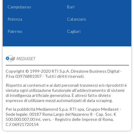
Campobasso
Bari
Potenza
Catanzaro
Palermo
Cagliari
Copyright © 1999-2020 RTI S.p.A. Direzione Business Digital -
P.Iva 03976881007 - Tutti i diritti riservati.
Rispetto ai contenuti e ai dati personali trasmessi e/o riprodotti è
vietata ogni utilizzazione funzionale all'addestramento di sistemi
di intelligenza artificiale generativa. È altresì fatto divieto
espresso di utilizzare mezzi automatizzati di data scraping.
Per la pubblicità
Mediamond S.p.a.
RTI spa, Gruppo Mediaset -
Sede legale: 00187 Roma Largo del Nazareno 8 - Cap. Soc. €
500.000.007,00 int. vers. - Registro delle Imprese di Roma,
C.F.06921720154