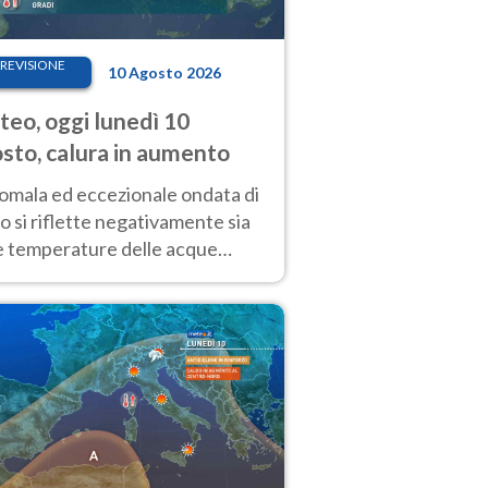
REVISIONE
10 Agosto 2026
eo, oggi lunedì 10
sto, calura in aumento
nomala ed eccezionale ondata di
o si riflette negativamente sia
le temperature delle acque
rficiali dei nostri mari, sia sulla
izione critica dei ghiacciai