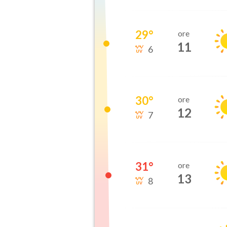
29
°
ore
11
6
30
°
ore
12
7
31
°
ore
13
8