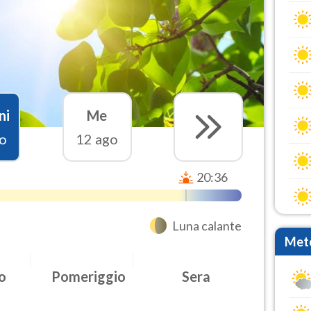
ni
Me
o
12 ago
20:36
Luna calante
Mete
o
Pomeriggio
Sera