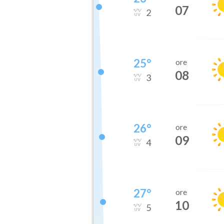
07
2
25
°
ore
08
3
26
°
ore
09
4
27
°
ore
10
5