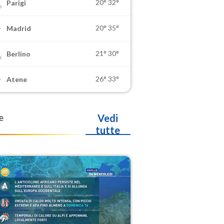
20°
32°
Parigi
20°
35°
Madrid
21°
30°
Berlino
26°
33°
Atene
e
Vedi
tutte