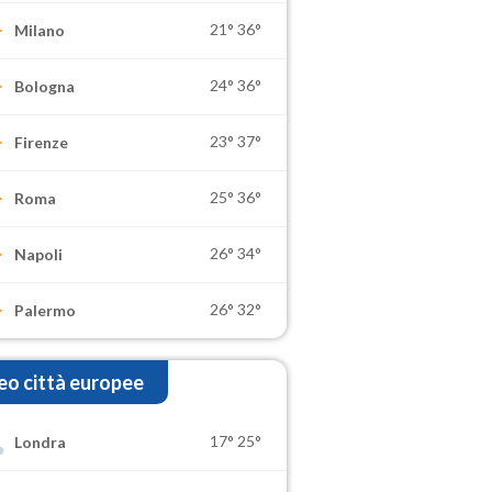
21°
36°
Milano
24°
36°
Bologna
23°
37°
Firenze
25°
36°
Roma
26°
34°
Napoli
26°
32°
Palermo
o città europee
17°
25°
Londra