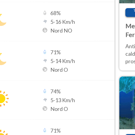
68
%
5
-
16
Km/h
Met
Nord NO
Fer
afr
Anti
pro
71
%
cald
5
-
14
Km/h
pros
ver
Nord O
d’It
74
%
5
-
13
Km/h
Nord O
71
%