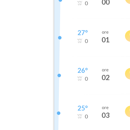
00
0
27
°
ore
01
0
26
°
ore
02
0
25
°
ore
03
0