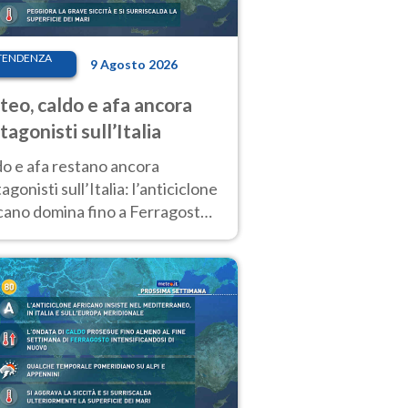
TENDENZA
9 Agosto 2026
eo, caldo e afa ancora
tagonisti sull’Italia
do e afa restano ancora
agonisti sull’Italia: l’anticiclone
cano domina fino a Ferragosto,
potrebbe arrivare un primo
biamento