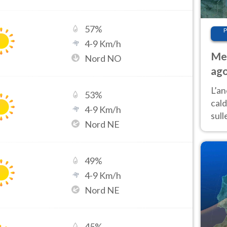
57
%
P
4
-
9
Km/h
Met
Nord NO
ago
L’a
53
%
cald
4
-
9
Km/h
sul
Nord NE
supe
cond
49
%
4
-
9
Km/h
Nord NE
45
%