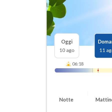
Oggi
Doma
10 ago
11 ag
06:18
Notte
Mattin