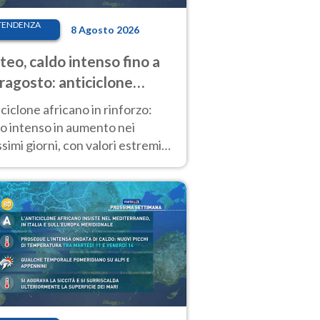
TENDENZA
8 Agosto 2026
eo, caldo intenso fino a
ragosto: anticiclone
icano ancora
ciclone africano in rinforzo:
tagonista
o intenso in aumento nei
simi giorni, con valori estremi
so Ferragosto su gran parte
alia