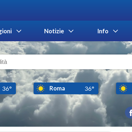
ioni
Notizie
Info
Roma
36°
36°