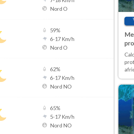
7
-
18
Km/h
Nord O
59
%
Met
6
-
17
Km/h
pro
Nord O
Cal
prot
62
%
afri
poi 
6
-
17
Km/h
cam
Nord NO
65
%
5
-
17
Km/h
Nord NO