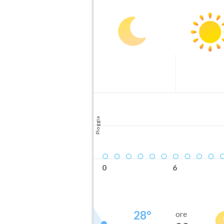
Pioggia
0
6
28
°
ore