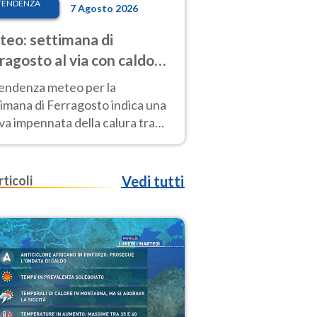
TENDENZA
7 Agosto 2026
eo: settimana di
ragosto al via con caldo
enso e qualche temporale
tendenza meteo per la
imana di Ferragosto indica una
a impennata della calura tra
 14 agosto, con nuovi rialzi
he al Nord.
rticoli
Vedi tutti