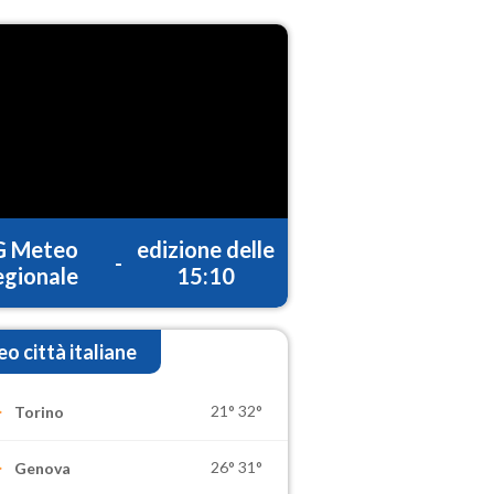
G Meteo
edizione delle
-
gionale
15:10
o città italiane
21°
32°
Torino
26°
31°
Genova