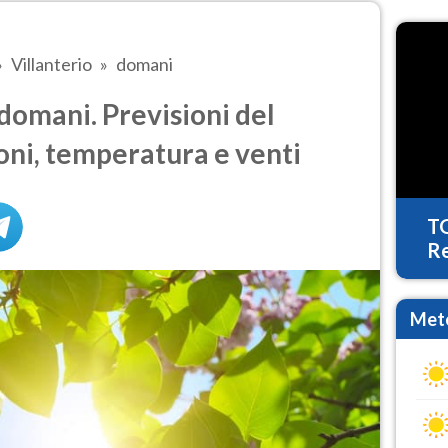
Villanterio
domani
domani. Previsioni del
oni, temperatura e venti
T
Re
Mete