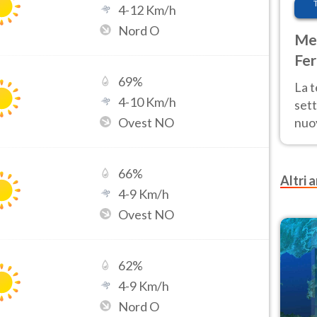
4
-
12
Km/h
Nord O
Met
Fer
int
69
%
La 
4
-
10
Km/h
sett
Ovest NO
nuov
11 e
anc
66
%
Altri a
4
-
9
Km/h
Ovest NO
62
%
4
-
9
Km/h
Nord O