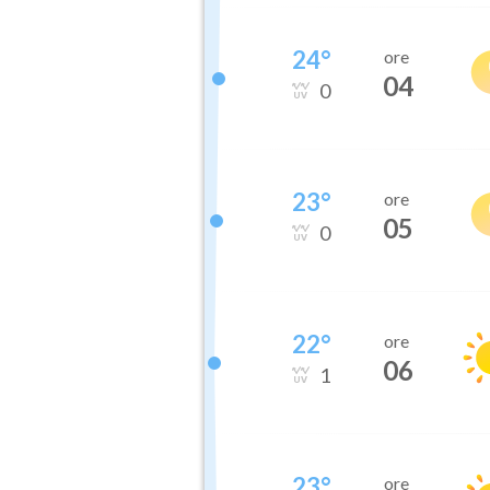
24
°
ore
04
0
23
°
ore
05
0
22
°
ore
06
1
23
°
ore