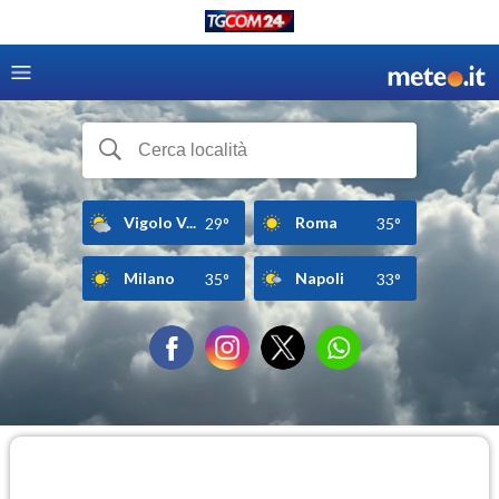
Vigolo V...
Roma
29°
35°
Milano
Napoli
35°
33°