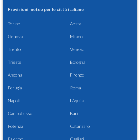
Previsioni meteo per le città italiane
Torino
Aosta
Genova
Milano
Trento
Venezia
Trieste
Bologna
Ancona
Firenze
Perugia
Roma
Napoli
L'Aquila
Campobasso
Bari
Potenza
Catanzaro
Palermo
Cagliari