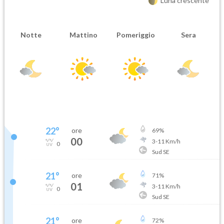
Luna crescente
Notte
Mattino
Pomeriggio
Sera
22
°
ore
69
%
00
3
-
11
Km/h
0
Sud SE
21
°
ore
71
%
01
3
-
11
Km/h
0
Sud SE
21
°
ore
72
%