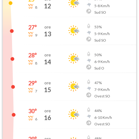
12
5
-
8
Km/h
8
Sud SO
27
°
ore
53
%
13
5
-
9
Km/h
9
Sud SO
28
°
ore
50
%
14
6
-
9
Km/h
8
Sud O
29
°
ore
47
%
15
7
-
9
Km/h
7
Ovest SO
30
°
ore
44
%
16
6
-
10
Km/h
6
Ovest SO
ore
48
%