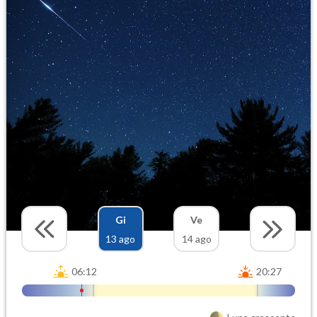
Gi
Ve
13 ago
14 ago
06:12
20:27