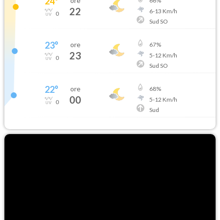
24
°
ore
66
%
22
6
-
13
Km/h
0
Sud SO
23
°
ore
67
%
23
5
-
12
Km/h
0
Sud SO
22
°
ore
68
%
00
5
-
12
Km/h
0
Sud