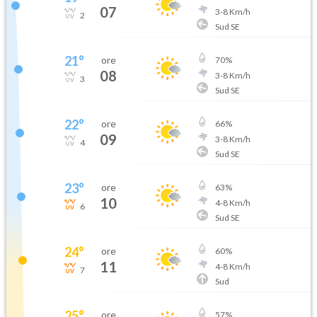
07
3
-
8
Km/h
2
Sud SE
21
°
ore
70
%
08
3
-
8
Km/h
3
Sud SE
22
°
ore
66
%
09
3
-
8
Km/h
4
Sud SE
23
°
ore
63
%
10
4
-
8
Km/h
6
Sud SE
24
°
ore
60
%
11
4
-
8
Km/h
7
Sud
25
°
ore
57
%