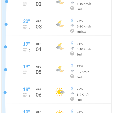
02
3
-
10
Km/h
0
Sud
20
°
ore
74
%
03
2
-
10
Km/h
0
Sud SO
19
°
ore
76
%
04
3
-
10
Km/h
0
Sud
19
°
ore
77
%
05
3
-
9
Km/h
0
Sud
18
°
ore
79
%
06
3
-
9
Km/h
1
Sud
19
°
ore
75
%