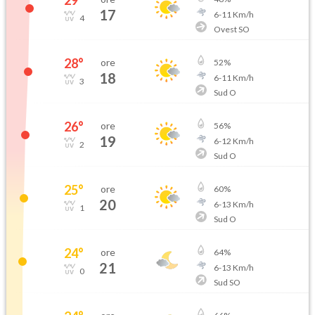
29
°
17
6
-
11
Km/h
4
Ovest SO
28
°
ore
52
%
18
6
-
11
Km/h
3
Sud O
26
°
ore
56
%
19
6
-
12
Km/h
2
Sud O
25
°
ore
60
%
20
6
-
13
Km/h
1
Sud O
24
°
ore
64
%
21
6
-
13
Km/h
0
Sud SO