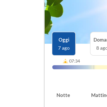
Oggi
Doma
7 ago
8 ag
07:34
Notte
Mattin