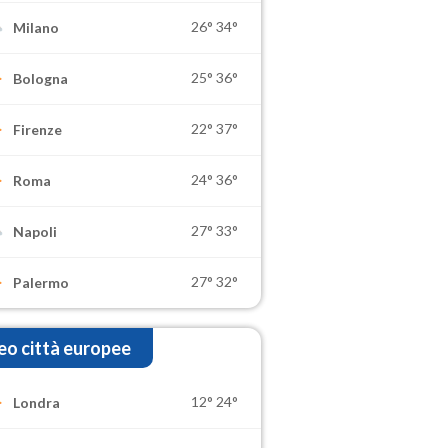
26°
34°
Milano
25°
36°
Bologna
22°
37°
Firenze
24°
36°
Roma
27°
33°
Napoli
27°
32°
Palermo
o città europee
12°
24°
Londra