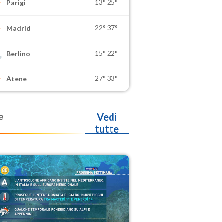
13°
25°
Parigi
22°
37°
Madrid
15°
22°
Berlino
27°
33°
Atene
e
Vedi
tutte