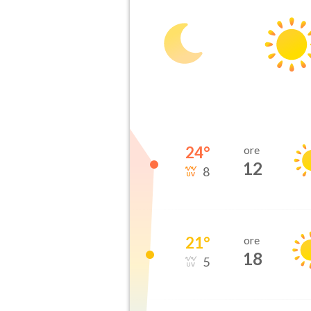
24
°
ore
12
8
21
°
ore
18
5