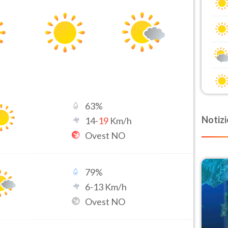
63
%
Notizi
14
-
19
Km/h
Ovest NO
79
%
6
-
13
Km/h
Ovest NO