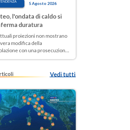
TENDENZA
5 Agosto 2026
eo, l'ondata di caldo si
ferma duratura
ttuali proiezioni non mostrano
vera modifica della
colazione con una prosecuzione
caldo fuori scala per molti
ni, compresa la settimana di
ragosto
rticoli
Vedi tutti