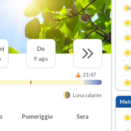
ni
Do
o
9 ago
21:47
Luna calante
Mete
o
Pomeriggio
Sera