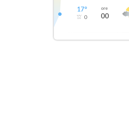
17
°
ore
00
0