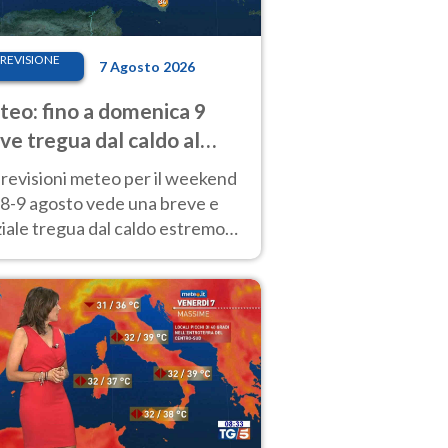
REVISIONE
7 Agosto 2026
eo: fino a domenica 9
ve tregua dal caldo al
d! Altrove calura e afa
revisioni meteo per il weekend
'8-9 agosto vede una breve e
iale tregua dal caldo estremo
Nord mentre altrove persistono
radi.