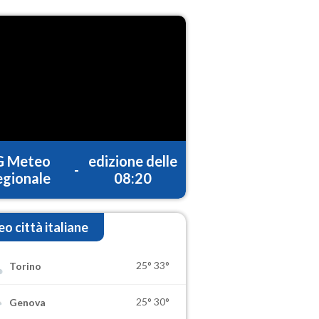
G Meteo
edizione delle
-
gionale
08:20
o città italiane
25°
33°
Torino
25°
30°
Genova