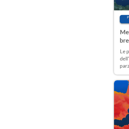
P
Met
bre
Nor
Le p
dell
parz
al 
40 g