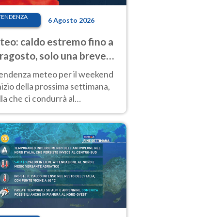
TENDENZA
6 Agosto 2026
eo: caldo estremo fino a
ragosto, solo una breve
sa. Ecco dove
tendenza meteo per il weekend
inizio della prossima settimana,
la che ci condurrà al
ragosto, vede ancora
perature molto elevate