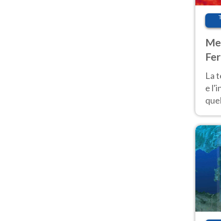
Met
Fer
pau
La 
e l'
quel
Fer
tem