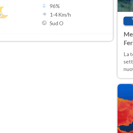
96
%
1
-
4
Km/h
Sud O
Met
Fer
int
La 
sett
nuov
11 e
anc