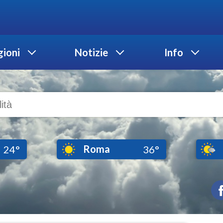
ioni
Notizie
Info
Roma
24°
36°