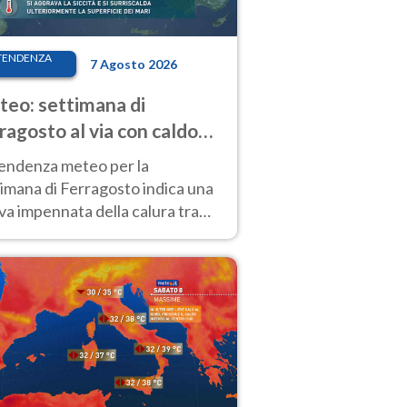
TENDENZA
7 Agosto 2026
eo: settimana di
ragosto al via con caldo
enso e qualche temporale
tendenza meteo per la
imana di Ferragosto indica una
a impennata della calura tra
 14 agosto, con nuovi rialzi
he al Nord.