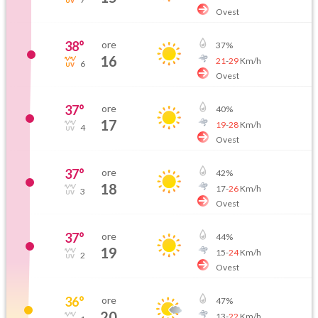
Ovest
38
°
ore
37
%
16
21
-
29
Km/h
6
Ovest
37
°
ore
40
%
17
19
-
28
Km/h
4
Ovest
37
°
ore
42
%
18
17
-
26
Km/h
3
Ovest
37
°
ore
44
%
19
15
-
24
Km/h
2
Ovest
36
°
ore
47
%
20
13
-
22
Km/h