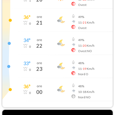
1
Ovest
36
°
ore
49
%
21
11
-
21
Km/h
0
Ovest
34
°
ore
49
%
22
11
-
20
Km/h
0
Ovest NO
33
°
ore
48
%
23
11
-
19
Km/h
0
Nord O
36
°
ore
48
%
00
10
-
18
Km/h
0
Nord NO