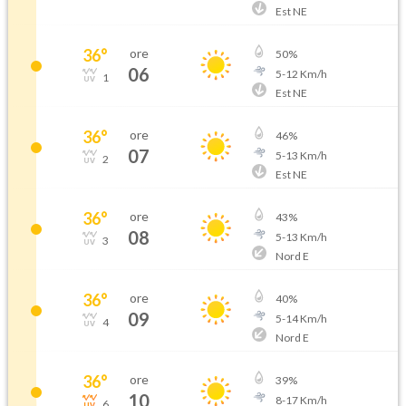
Est NE
36
°
ore
50
%
06
5
-
12
Km/h
1
Est NE
36
°
ore
46
%
07
5
-
13
Km/h
2
Est NE
36
°
ore
43
%
08
5
-
13
Km/h
3
Nord E
36
°
ore
40
%
09
5
-
14
Km/h
4
Nord E
36
°
ore
39
%
10
8
-
17
Km/h
6