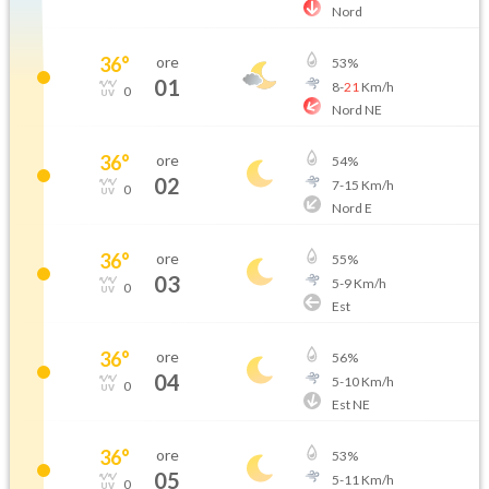
Nord
36
°
ore
53
%
01
8
-
21
Km/h
0
Nord NE
36
°
ore
54
%
02
7
-
15
Km/h
0
Nord E
36
°
ore
55
%
03
5
-
9
Km/h
0
Est
36
°
ore
56
%
04
5
-
10
Km/h
0
Est NE
36
°
ore
53
%
05
5
-
11
Km/h
0