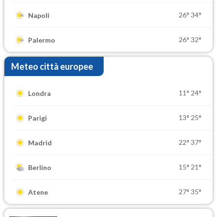
26°
34°
Napoli
26°
32°
Palermo
Meteo città europee
11°
24°
Londra
13°
25°
Parigi
22°
37°
Madrid
15°
21°
Berlino
27°
35°
Atene