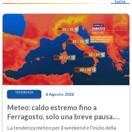
tutte
TENDENZA
6 Agosto 2026
Meteo: caldo estremo fino a
Ferragosto, solo una breve pausa.
Ecco dove
La tendenza meteo per il weekend e l'inizio della