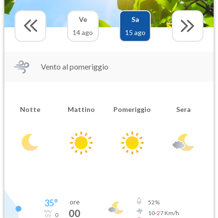
Ve
Sa
14 ago
15 ago
Vento al pomeriggio
Notte
Mattino
Pomeriggio
Sera
35
°
ore
52
%
00
10
-
27
Km/h
0