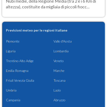
Nubi medie, della Regione Media (tra 2 e i 6 Km di
altezza), costituite da migliaia di piccoli fiocc...
Previsioni meteo per le regioni italiane
Piemonte
Valle d'Aosta
Liguria
Lombardia
Trentino Alto Adige
Veneto
Emilia Romagna
Marche
Friuli Venezia Giulia
Toscana
Umbria
Lazio
Campania
Abruzzo