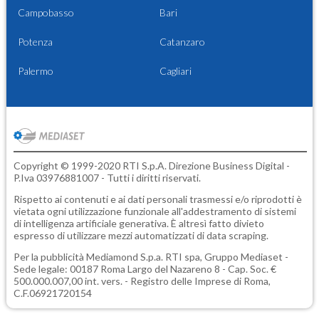
Campobasso
Bari
Potenza
Catanzaro
Palermo
Cagliari
Copyright © 1999-2020 RTI S.p.A. Direzione Business Digital -
P.Iva 03976881007 - Tutti i diritti riservati.
Rispetto ai contenuti e ai dati personali trasmessi e/o riprodotti è
vietata ogni utilizzazione funzionale all'addestramento di sistemi
di intelligenza artificiale generativa. È altresì fatto divieto
espresso di utilizzare mezzi automatizzati di data scraping.
Per la pubblicità
Mediamond S.p.a.
RTI spa, Gruppo Mediaset -
Sede legale: 00187 Roma Largo del Nazareno 8 - Cap. Soc. €
500.000.007,00 int. vers. - Registro delle Imprese di Roma,
C.F.06921720154