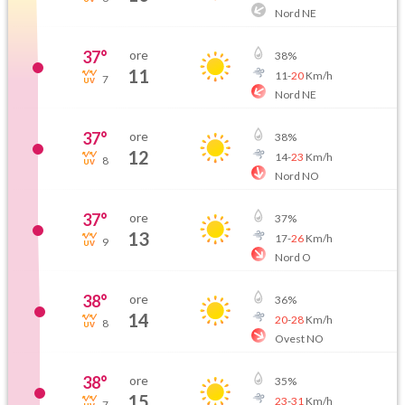
Nord NE
37
°
ore
38
%
11
11
-
20
Km/h
7
Nord NE
37
°
ore
38
%
12
14
-
23
Km/h
8
Nord NO
37
°
ore
37
%
13
17
-
26
Km/h
9
Nord O
38
°
ore
36
%
14
20
-
28
Km/h
8
Ovest NO
38
°
ore
35
%
15
23
-
31
Km/h
7