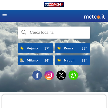
Vejano
Roma
37°
35°
Milano
Napoli
34°
33°