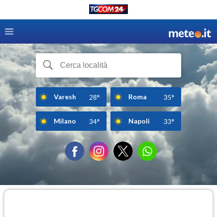
Varesh
Roma
28°
35°
Milano
Napoli
34°
33°