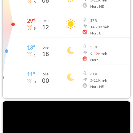
06
5
-
11
Km/h
6
Nord NE
29
°
ore
37
%
12
14
-
20
Km/h
9
Nord E
18
°
ore
55
%
18
9
-
19
Km/h
1
Nord
11
°
ore
61
%
00
5
-
11
Km/h
0
Nord NE