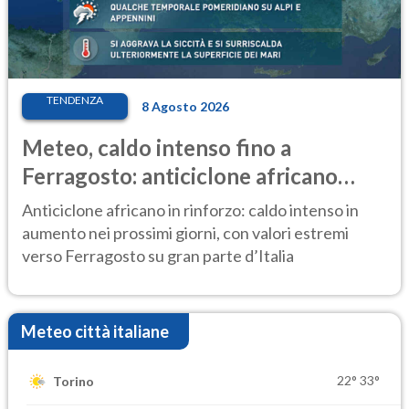
TENDENZA
8 Agosto 2026
Meteo, caldo intenso fino a
Ferragosto: anticiclone africano
ancora protagonista
Anticiclone africano in rinforzo: caldo intenso in
aumento nei prossimi giorni, con valori estremi
verso Ferragosto su gran parte d’Italia
Meteo città italiane
22°
33°
Torino