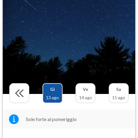
Gi
Ve
Sa
13 ago
14 ago
15 ago
Sole forte al pomeriggio