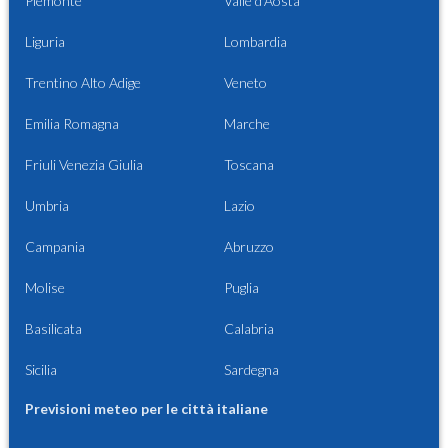
Piemonte
Valle d'Aosta
Liguria
Lombardia
Trentino Alto Adige
Veneto
Emilia Romagna
Marche
Friuli Venezia Giulia
Toscana
Umbria
Lazio
Campania
Abruzzo
Molise
Puglia
Basilicata
Calabria
Sicilia
Sardegna
Previsioni meteo per le città italiane