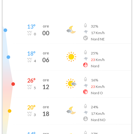
13
°
ore
32
%
00
17
Km/h
0
Nord NE
18
°
ore
25
%
06
23
Km/h
4
Nord
26
°
ore
16
%
12
23
Km/h
5
Nord O
20
°
ore
24
%
18
17
Km/h
3
Nord NO
ore
27
%