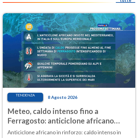
tutte
TENDENZA
8 Agosto 2026
Meteo, caldo intenso fino a
Ferragosto: anticiclone africano
ancora protagonista
Anticiclone africano in rinforzo: caldo intenso in