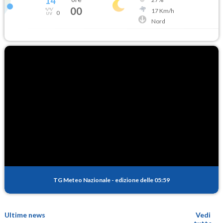
14
°
00
17
Km/h
0
Nord
TG Meteo Nazionale
-
edizione delle 05:59
Ultime news
Vedi