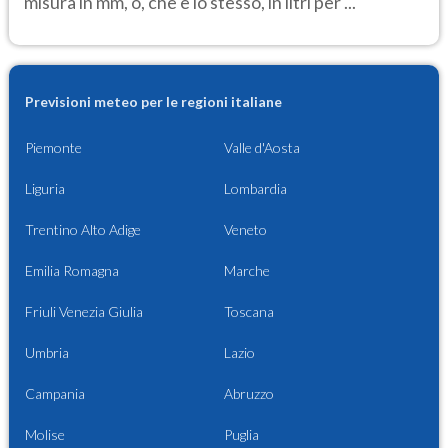
misura in mm, o, che è lo stesso, in litri per ...
Previsioni meteo per le regioni italiane
Piemonte
Valle d'Aosta
Liguria
Lombardia
Trentino Alto Adige
Veneto
Emilia Romagna
Marche
Friuli Venezia Giulia
Toscana
Umbria
Lazio
Campania
Abruzzo
Molise
Puglia