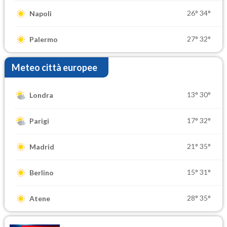
26°
34°
Napoli
27°
32°
Palermo
Meteo città europee
13°
30°
Londra
17°
32°
Parigi
21°
35°
Madrid
15°
31°
Berlino
28°
35°
Atene