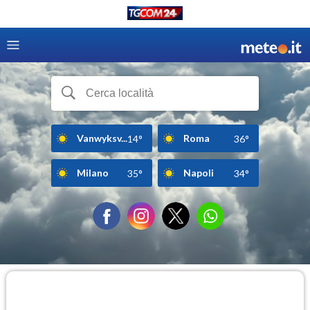
Vanwyksv...
Roma
14°
36°
Milano
Napoli
35°
34°