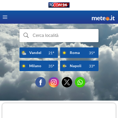
Vandel
Roma
21°
35°
Milano
Napoli
35°
33°