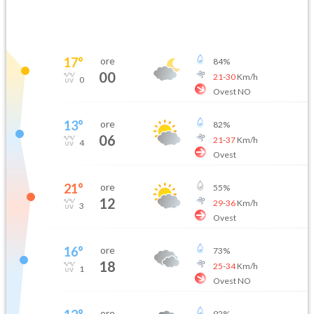
17
°
ore
84
%
00
21
-
30
Km/h
0
Ovest NO
13
°
ore
82
%
06
21
-
37
Km/h
4
Ovest
21
°
ore
55
%
12
29
-
36
Km/h
3
Ovest
16
°
ore
73
%
18
25
-
34
Km/h
1
Ovest NO
ore
92
%