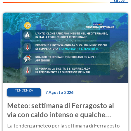
tutte
TENDENZA
7 Agosto 2026
Meteo: settimana di Ferragosto al
via con caldo intenso e qualche
temporale
La tendenza meteo per la settimana di Ferragosto