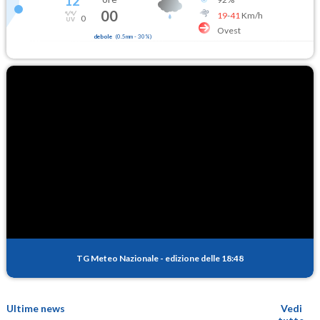
12
°
00
19
-
41
Km/h
0
Ovest
debole
(
0.5mm
-
30
%)
TG Meteo Nazionale
-
edizione delle 18:48
Ultime news
Vedi