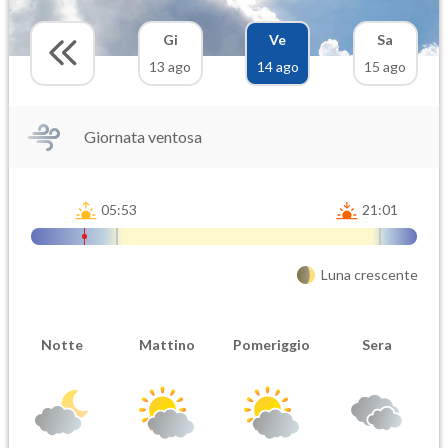
Gi
Ve
Sa
13 ago
14 ago
15 ago
Giornata ventosa
05:53
21:01
Luna crescente
Notte
Mattino
Pomeriggio
Sera