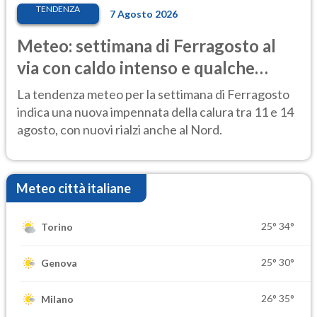
TENDENZA
7 Agosto 2026
Meteo: settimana di Ferragosto al
via con caldo intenso e qualche
temporale
La tendenza meteo per la settimana di Ferragosto
indica una nuova impennata della calura tra 11 e 14
agosto, con nuovi rialzi anche al Nord.
Meteo città italiane
25°
34°
Torino
25°
30°
Genova
26°
35°
Milano