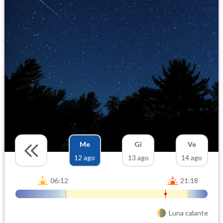
Me
Gi
Ve
12 ago
13 ago
14 ago
06:12
21:18
Luna calante