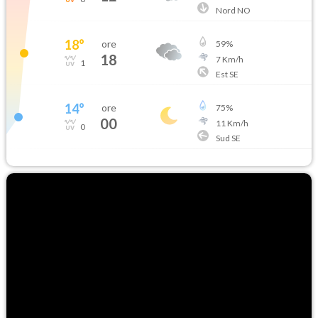
Nord NO
18
°
ore
59
%
18
7
Km/h
1
Est SE
14
°
ore
75
%
00
11
Km/h
0
Sud SE