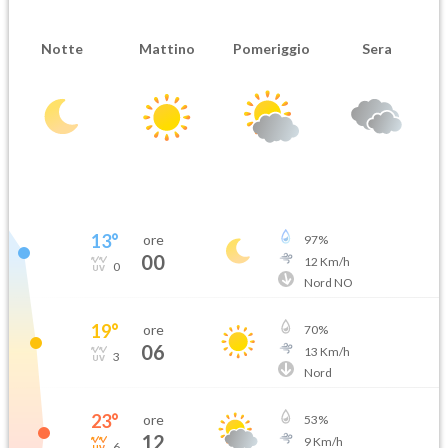
Notte
Mattino
Pomeriggio
Sera
13
°
ore
97
%
00
12
Km/h
0
Nord NO
19
°
ore
70
%
06
13
Km/h
3
Nord
23
°
ore
53
%
12
9
Km/h
6