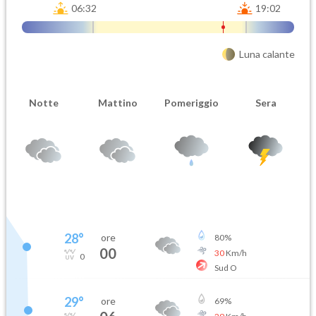
06:32
19:02
Luna calante
Notte
Mattino
Pomeriggio
Sera
28
°
ore
80
%
00
30
Km/h
0
Sud O
29
°
ore
69
%