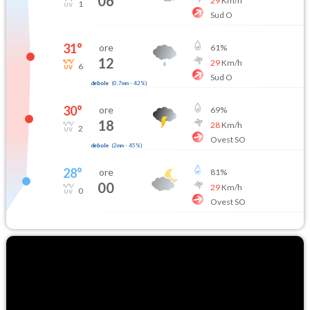
06
29
Km/h
1
Sud O
31
°
ore
61
%
12
29
Km/h
6
Sud O
debole
(
0.7mm
-
42
%)
30
°
ore
69
%
18
28
Km/h
2
Ovest SO
debole
(
2mm
-
45
%)
28
°
ore
81
%
00
29
Km/h
0
Ovest SO