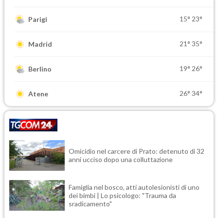
15°
23°
Parigi
21°
35°
Madrid
19°
26°
Berlino
26°
34°
Atene
Omicidio nel carcere di Prato: detenuto di 32
anni ucciso dopo una colluttazione
Famiglia nel bosco, atti autolesionisti di uno
dei bimbi | Lo psicologo: "Trauma da
sradicamento"