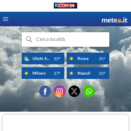
Uliyhi A...
Roma
33°
35°
Milano
Napoli
37°
33°