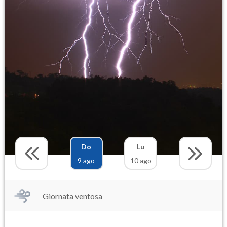
Do
Lu
9 ago
10 ago
Giornata ventosa