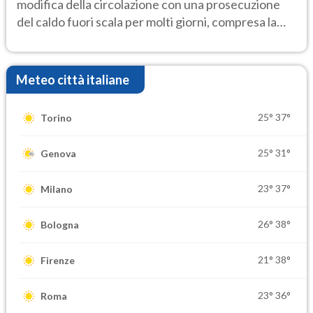
modifica della circolazione con una prosecuzione
del caldo fuori scala per molti giorni, compresa la
settimana di Ferragosto
Meteo città italiane
25°
37°
Torino
25°
31°
Genova
23°
37°
Milano
26°
38°
Bologna
21°
38°
Firenze
23°
36°
Roma