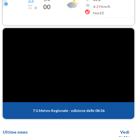
22
°
00
4
-
29
Km/h
0
Nord E
TG Meteo Regionale
-
edizione delle 08:36
Ultime news
Vedi