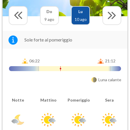
Do
Lu
9 ago
10 ago
Sole forte al pomeriggio
06:22
21:12
Luna calante
Notte
Mattino
Pomeriggio
Sera