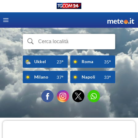
Ukkel
Roma
23°
35°
Milano
Napoli
37°
33°