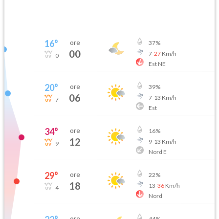
16
°
ore
37
%
00
7
-
27
Km/h
0
Est NE
20
°
ore
39
%
06
7
-
13
Km/h
7
Est
34
°
ore
16
%
12
9
-
13
Km/h
9
Nord E
29
°
ore
22
%
18
13
-
36
Km/h
4
Nord
ore
44
%