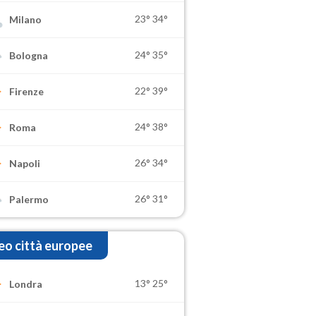
23°
34°
Milano
24°
35°
Bologna
22°
39°
Firenze
24°
38°
Roma
26°
34°
Napoli
26°
31°
Palermo
o città europee
13°
25°
Londra