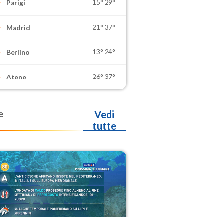
15°
29°
Parigi
21°
37°
Madrid
13°
24°
Berlino
26°
37°
Atene
e
Vedi
tutte