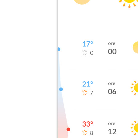
17
°
ore
00
0
21
°
ore
06
7
33
°
ore
12
8