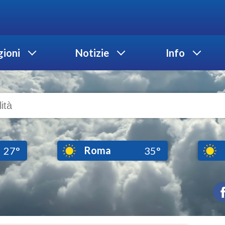
ioni
Notizie
Info
Roma
27°
35°