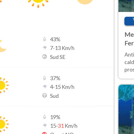
Met
43
%
Fer
7
-
13
Km/h
afr
Anti
Sud SE
pro
cald
pros
ver
37
%
d’It
4
-
15
Km/h
Sud
19
%
15
-
31
Km/h