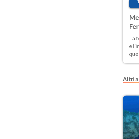
Met
Fer
pau
La 
e l'
quel
Fer
tem
Altri a