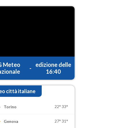
G Meteo
edizione delle
-
zionale
16:40
o città italiane
22°
33°
Torino
27°
31°
Genova