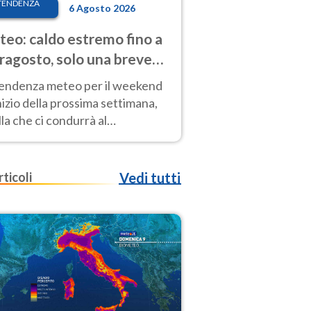
TENDENZA
6 Agosto 2026
eo: caldo estremo fino a
ragosto, solo una breve
sa. Ecco dove
tendenza meteo per il weekend
inizio della prossima settimana,
la che ci condurrà al
ragosto, vede ancora
perature molto elevate
rticoli
Vedi tutti