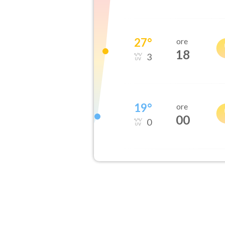
27
°
ore
18
3
19
°
ore
00
0