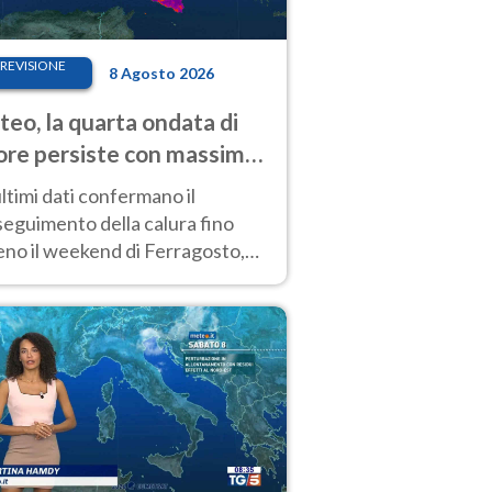
REVISIONE
8 Agosto 2026
eo, la quarta ondata di
ore persiste con massime
pre molto elevate
ultimi dati confermano il
eguimento della calura fino
eno il weekend di Ferragosto,
 tendenza a una nuova
nsificazione prossima
timana