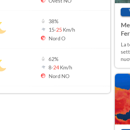
Ovest NO
38
%
Met
15
-
25
Km/h
Fer
Nord O
int
La 
sett
nuov
62
%
11 e
8
-
24
Km/h
anc
Nord NO