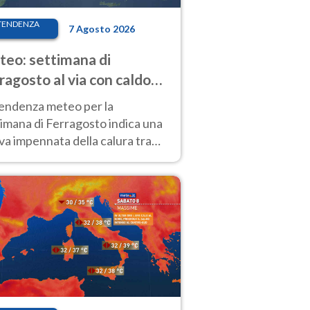
TENDENZA
7 Agosto 2026
eo: settimana di
ragosto al via con caldo
enso e qualche temporale
tendenza meteo per la
imana di Ferragosto indica una
a impennata della calura tra
 14 agosto, con nuovi rialzi
he al Nord.