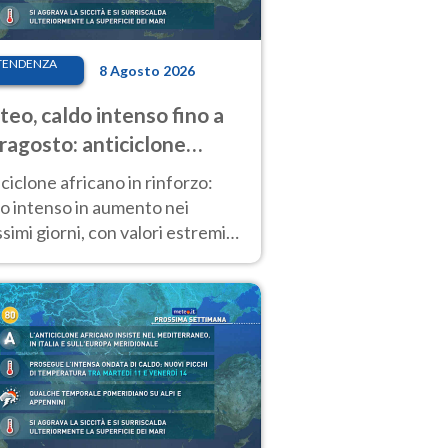
TENDENZA
8 Agosto 2026
eo, caldo intenso fino a
ragosto: anticiclone
icano ancora
ciclone africano in rinforzo:
tagonista
o intenso in aumento nei
simi giorni, con valori estremi
so Ferragosto su gran parte
alia